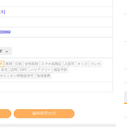
ス]
000899/
す
約
夜間
日祝
女性医師
スマホ保険証
入院可
キッズ
クレカ
在宅
訪問
DPC
バリアフリー
感染予防
オピニオン情報提供可
地域連携
歯科助手の方