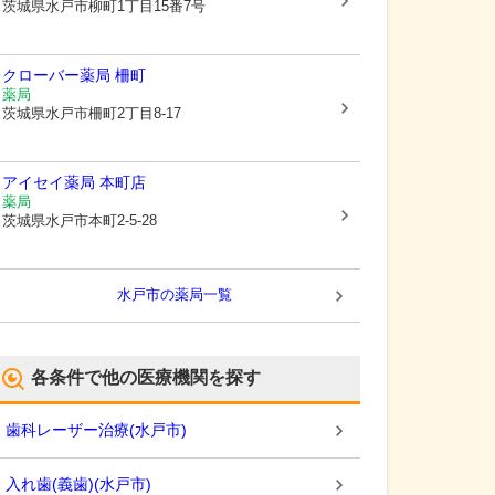
茨城県水戸市
柳町1丁目15番7号
クローバー薬局 柵町
薬局
茨城県水戸市
柵町2丁目8-17
アイセイ薬局 本町店
薬局
茨城県水戸市
本町2-5-28
水戸市
の薬局一覧
各条件で他の医療機関を探す
歯科レーザー治療
(
水戸市
)
入れ歯(義歯)
(
水戸市
)