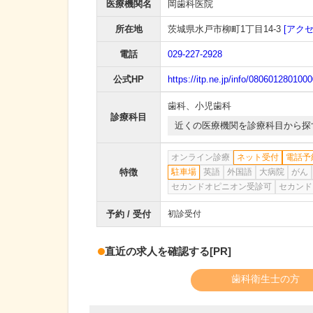
医療機関名
岡歯科医院
所在地
茨城県水戸市柳町1丁目14-3
[アクセ
電話
029-227-2928
公式HP
https://itp.ne.jp/info/080601280100
歯科
、
小児歯科
診療科目
近くの医療機関を診療科目から探
オンライン診療
ネット受付
電話予
特徴
駐車場
英語
外国語
大病院
がん
セカンドオピニオン受診可
セカンド
予約 / 受付
初診受付
直近の求人を確認する
[PR]
歯科衛生士の方