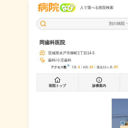
病院なび
人で選べる医院検索
岡歯科医院
茨城県水戸市柳町1丁目14-3
歯科
小児歯科
※
4
10
97
アクセス数
7月
:
6月
:
過去12ヶ月:
医院トップ
診療案内