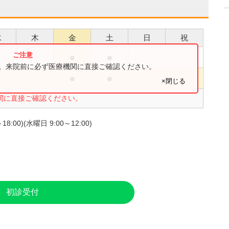
水
木
金
土
日
祝
●
●
す。来院前に必ず医療機関に直接ご確認ください。
●
●
●
×閉じる
関に直接ご確認ください。
00)(水曜日 9:00～12:00)
初診受付