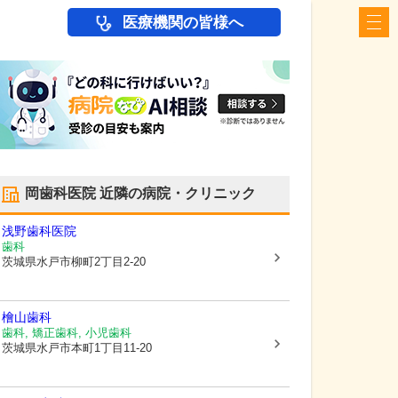
医療機関の皆様へ
岡歯科医院
近隣の病院・クリニック
浅野歯科医院
歯科
茨城県水戸市
柳町2丁目2-20
檜山歯科
歯科, 矯正歯科, 小児歯科
茨城県水戸市
本町1丁目11-20