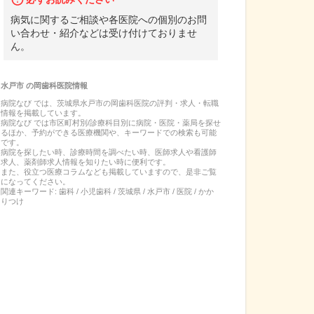
病気に関するご相談や各医院への個別のお問
い合わせ・紹介などは受け付けておりませ
ん。
水戸市
の
岡歯科医院
情報
病院なび では、
茨城県
水戸市
の
岡歯科医院
の
評判・求人・転職
情報を掲載しています。
病院なび では市区町村別/診療科目別に病院・医院・薬局を探せ
るほか、予約ができる医療機関や、キーワードでの検索も可能
です。
病院を探したい時、診療時間を調べたい時、医師求人や看護師
求人、薬剤師求人情報を知りたい時に便利です。
また、役立つ医療コラムなども掲載していますので、是非ご覧
になってください。
関連キーワード:
歯科 / 小児歯科 / 茨城県 / 水戸市 / 医院 / かか
りつけ