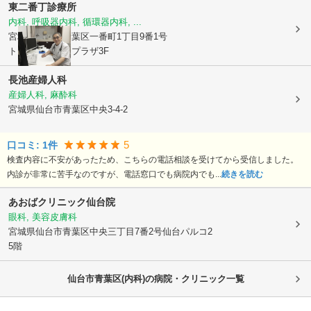
東二番丁診療所
内科, 呼吸器内科, 循環器内科, ...
宮城県仙台市青葉区
一番町1丁目9番1号
トラストシティプラザ3F
長池産婦人科
産婦人科, 麻酔科
宮城県仙台市青葉区
中央3-4-2
5
口コミ:
1
件
検査内容に不安があったため、こちらの電話相談を受けてから受信しました。
内診が非常に苦手なのですが、電話窓口でも病院内でも...
続きを読む
あおばクリニック仙台院
眼科, 美容皮膚科
宮城県仙台市青葉区
中央三丁目7番2号仙台パルコ2
5階
仙台市青葉区(内科)の病院・クリニック一覧