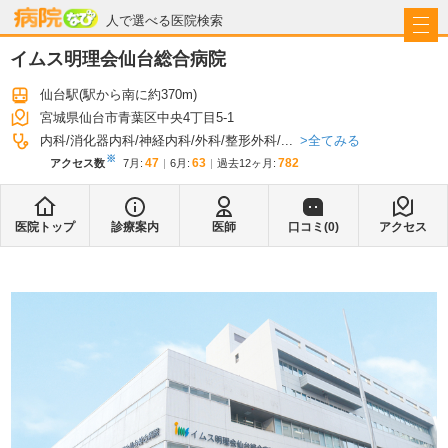
病院なび
人で選べる医院検索
イムス明理会仙台総合病院
仙台駅
(駅から
南に約370m
)
宮城県仙台市青葉区中央4丁目5-1
全てみる
内科
消化器内科
神経内科
外科
整形外科
...
※
47
63
782
アクセス数
7月
:
6月
:
過去12ヶ月:
医院トップ
診療案内
医師
口コミ(
0
)
アクセス