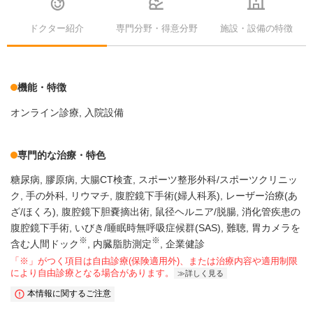
ドクター紹介
専門分野・得意分野
施設・設備の特徴
機能・特徴
オンライン診療
入院設備
専門的な治療・特色
糖尿病
膠原病
大腸CT検査
スポーツ整形外科/スポーツクリニッ
ク
手の外科
リウマチ
腹腔鏡下手術(婦人科系)
レーザー治療(あ
ざ/ほくろ)
腹腔鏡下胆嚢摘出術
鼠径ヘルニア/脱腸
消化管疾患の
腹腔鏡下手術
いびき/睡眠時無呼吸症候群(SAS)
難聴
胃カメラを
※
※
含む人間ドック
内臓脂肪測定
企業健診
「※」がつく項目は自由診療(保険適用外)、または治療内容や適用制限
により自由診療となる場合があります。
詳しく見る
本情報に関するご注意