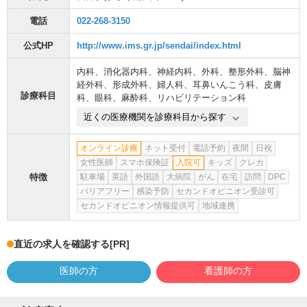
電話
022-268-3150
公式HP
http://www.ims.gr.jp/sendai/index.html
内科
、
消化器内科
、
神経内科
、
外科
、
整形外科
、
脳神
経外科
、
形成外科
、
婦人科
、
耳鼻いんこう科
、
皮膚
診療科目
科
、
眼科
、
麻酔科
、
リハビリテーション科
近くの医療機関を診療科目から探す
オンライン診療
ネット受付
電話予約
夜間
日祝
女性医師
スマホ保険証
入院可
キッズ
クレカ
特徴
駐車場
英語
外国語
大病院
がん
在宅
訪問
DPC
バリアフリー
感染予防
セカンドオピニオン受診可
セカンドオピニオン情報提供可
地域連携
直近の求人を確認する
[PR]
医師の方
看護師の方