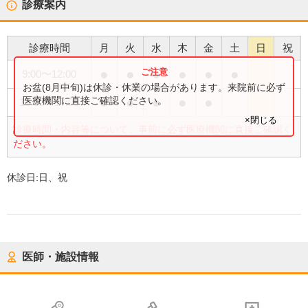
診療案内
診療時間
月
火
水
木
金
土
日
祝
●
●
●
●
●
●
9:00
〜
12:00
お盆(8月中旬)は休診・休業の場合があります。来院前に必ず
●
●
●
●
●
医療機関に直接ご確認ください。
13:30
〜
17:00
×閉じる
診療時間・内容等について、事前に必ず医療機関に直接ご確認く
ださい。
休診日:
日、祝
医師・施設情報