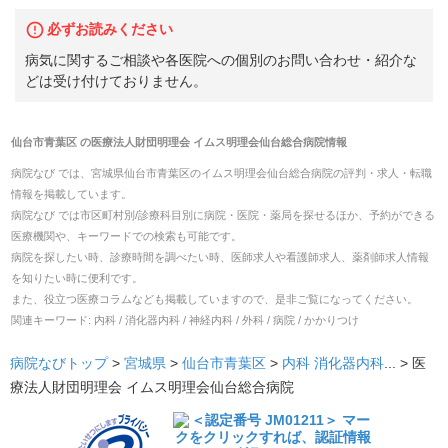
必ずお読みください
病気に関するご相談や各医院への個別のお問い合わせ・紹介な
どは受け付けておりません。
仙台市青葉区
の
医療法人財団明理会 イムス明理会仙台総合病院
情報
病院なび では、
宮城県
仙台市青葉区
の
イムス明理会仙台総合病院
の
評判・求人・転職
情報を掲載しています。
病院なび では市区町村別/診療科目別に病院・医院・薬局を探せるほか、予約ができる
医療機関や、キーワードでの検索も可能です。
病院を探したい時、診療時間を調べたい時、医師求人や看護師求人、薬剤師求人情報
を知りたい時に便利です。
また、役立つ医療コラムなども掲載していますので、是非ご覧になってください。
関連キーワード:
内科 / 消化器内科 / 神経内科 / 外科 / 病院 / かかりつけ
病院なびトップ
>
宮城県
>
仙台市青葉区
>
内科
消化器内科
... >
医
療法人財団明理会 イムス明理会仙台総合病院