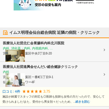
イムス明理会仙台総合病院
近隣の病院・クリニック
医療法人社団北仁会
胃腸科内科北川医院
内科, 消化器・内科, 内視鏡内科, ...
宮城県仙台市青葉区
中央3丁目8-20
医療法人社団進興会
せんだい総合健診クリニック
内科
宮城県仙台市青葉区
一番町1丁目9-1
仙台トラストタワー4F
3.75
口コミ:
4
件
施設が綺麗でスタッフの対応も◎医師も技師も女性の方だったので、安心して
受けられました!また、受付から男女別々だったため、...
続きを読む