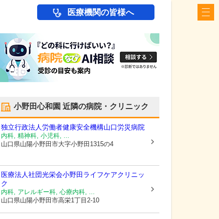
医療機関の皆様へ
小野田心和園
近隣の病院・クリニック
独立行政法人労働者健康安全機構山口労災病院
内科, 精神科, 小児科, ...
山口県山陽小野田市
大字小野田1315の4
医療法人社団光栄会
小野田ライフケアクリニッ
ク
内科, アレルギー科, 心療内科, ...
山口県山陽小野田市
高栄1丁目2-10