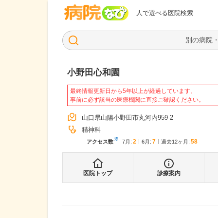
病院なび
人で選べる医院検索
小野田心和園
最終情報更新日から5年以上が経過しています。
事前に必ず該当の医療機関に直接ご確認ください。
山口県山陽小野田市丸河内959-2
精神科
※
2
7
58
アクセス数
7月
:
6月
:
過去12ヶ月:
医院トップ
診療案内