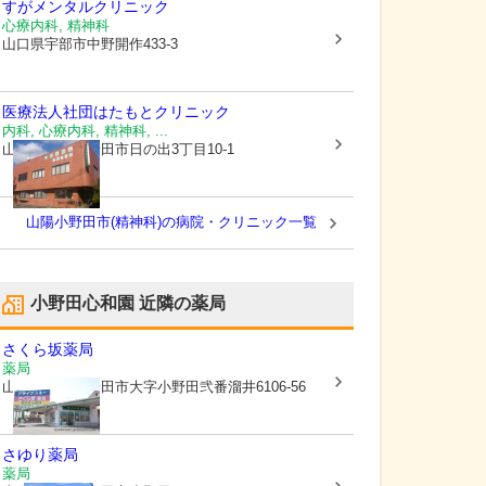
すがメンタルクリニック
心療内科, 精神科
山口県宇部市
中野開作433-3
医療法人社団
はたもとクリニック
内科, 心療内科, 精神科, ...
山口県山陽小野田市
日の出3丁目10-1
山陽小野田市(精神科)の病院・クリニック一覧
小野田心和園
近隣の薬局
さくら坂薬局
薬局
山口県山陽小野田市
大字小野田弐番溜井6106-56
さゆり薬局
薬局