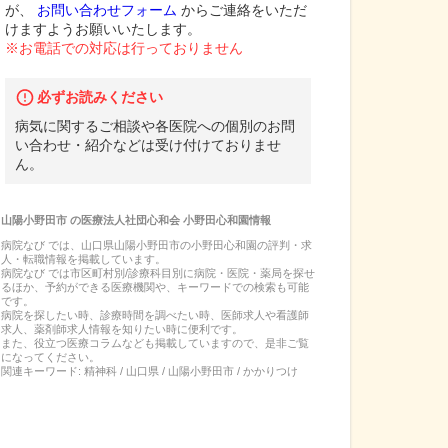
が、
お問い合わせフォーム
からご連絡をいただ
けますようお願いいたします。
※お電話での対応は行っておりません
必ずお読みください
病気に関するご相談や各医院への個別のお問
い合わせ・紹介などは受け付けておりませ
ん。
山陽小野田市
の
医療法人社団心和会 小野田心和園
情報
病院なび では、
山口県
山陽小野田市
の
小野田心和園
の
評判・求
人・転職
情報を掲載しています。
病院なび では市区町村別/診療科目別に病院・医院・薬局を探せ
るほか、予約ができる医療機関や、キーワードでの検索も可能
です。
病院を探したい時、診療時間を調べたい時、医師求人や看護師
求人、薬剤師求人情報を知りたい時に便利です。
また、役立つ医療コラムなども掲載していますので、是非ご覧
になってください。
関連キーワード:
精神科 / 山口県 / 山陽小野田市 / かかりつけ