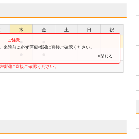
水
木
金
土
日
祝
●
●
●
す。来院前に必ず医療機関に直接ご確認ください。
●
●
●
×閉じる
療機関に直接ご確認ください。