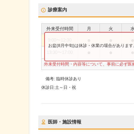
診療案内
外来受付時間
月
火
●
●
9:00
〜
12:30
お盆(8月中旬)は休診・休業の場合がありま
●
●
13:30
〜
17:00
外来受付時間・内容等について、事前に必ず医
備考:
臨時休診あり
休診日:
土～日・祝
医師・施設情報