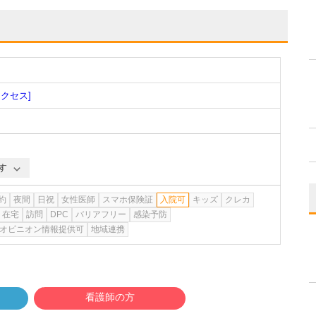
アクセス]
す
約
夜間
日祝
女性医師
スマホ保険証
入院可
キッズ
クレカ
在宅
訪問
DPC
バリアフリー
感染予防
オピニオン情報提供可
地域連携
看護師の方