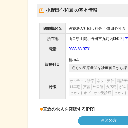
小野田心和園
の基本情報
医療機関名
医療法人社団心和会 小野田心和園
所在地
山口県山陽小野田市丸河内959-2
[
電話
0836-83-3701
精神科
診療科目
近くの医療機関を診療科目から探
オンライン診療
ネット受付
電話予
特徴
駐車場
英語
外国語
大病院
がん
セカンドオピニオン受診可
セカンド
直近の求人を確認する
[PR]
医師の方