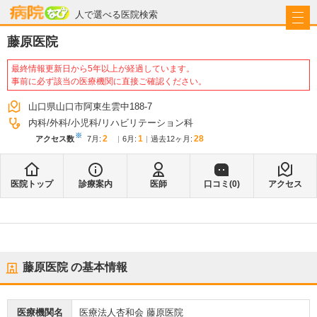
病院なび
人で選べる医院検索
藤原医院
最終情報更新日から5年以上が経過しています。
事前に必ず該当の医療機関に直接ご確認ください。
山口県山口市阿東生雲中188-7
内科
外科
小児科
リハビリテーション科
※
2
1
28
アクセス数
7月
:
6月
:
過去12ヶ月:
医院トップ
診療案内
医師
口コミ(
0
)
アクセス
藤原医院
の基本情報
医療機関名
医療法人杏和会 藤原医院