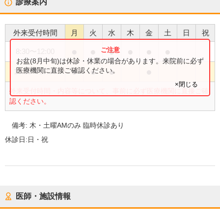
診療案内
外来受付時間
月
火
水
木
金
土
日
祝
●
●
●
●
●
●
8:30
〜
12:00
お盆(8月中旬)は休診・休業の場合があります。来院前に必ず
●
●
●
●
医療機関に直接ご確認ください。
13:30
〜
17:30
×閉じる
外来受付時間・内容等について、事前に必ず医療機関に直接ご確
認ください。
備考:
木・土曜AMのみ 臨時休診あり
休診日:
日・祝
医師・施設情報