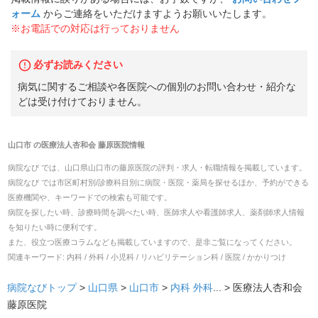
ォーム
からご連絡をいただけますようお願いいたします。
※お電話での対応は行っておりません
必ずお読みください
病気に関するご相談や各医院への個別のお問い合わせ・紹介な
どは受け付けておりません。
山口市
の
医療法人杏和会 藤原医院
情報
病院なび では、
山口県
山口市
の
藤原医院
の
評判・求人・転職
情報を掲載しています。
病院なび では市区町村別/診療科目別に病院・医院・薬局を探せるほか、予約ができる
医療機関や、キーワードでの検索も可能です。
病院を探したい時、診療時間を調べたい時、医師求人や看護師求人、薬剤師求人情報
を知りたい時に便利です。
また、役立つ医療コラムなども掲載していますので、是非ご覧になってください。
関連キーワード:
内科 / 外科 / 小児科 / リハビリテーション科 / 医院 / かかりつけ
病院なびトップ
>
山口県
>
山口市
>
内科
外科
... >
医療法人杏和会
藤原医院