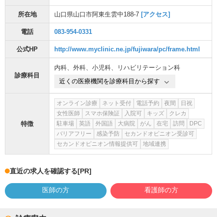
所在地
山口県山口市阿東生雲中188-7
[アクセス]
電話
083-954-0331
公式HP
http://www.myclinic.ne.jp/fujiwara/pc/frame.html
内科
、
外科
、
小児科
、
リハビリテーション科
診療科目
近くの医療機関を診療科目から探す
オンライン診療
ネット受付
電話予約
夜間
日祝
女性医師
スマホ保険証
入院可
キッズ
クレカ
特徴
駐車場
英語
外国語
大病院
がん
在宅
訪問
DPC
バリアフリー
感染予防
セカンドオピニオン受診可
セカンドオピニオン情報提供可
地域連携
直近の求人を確認する
[PR]
医師の方
看護師の方