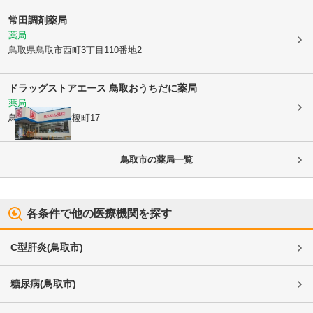
常田調剤薬局
薬局
鳥取県鳥取市
西町3丁目110番地2
ドラッグストアエース 鳥取おうちだに薬局
薬局
鳥取県鳥取市
大榎町17
鳥取市
の薬局一覧
各条件で他の医療機関を探す
C型肝炎
(
鳥取市
)
糖尿病
(
鳥取市
)