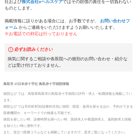
社および
株式会社eヘルスケア
ではその賠償の責任を一切負わない
ものとします。
掲載情報に誤りがある場合には、お手数ですが、
お問い合わせフ
ォーム
からご連絡をいただけますようお願いいたします。
※お電話での対応は行っておりません
必ずお読みください
病気に関するご相談や各医院への個別のお問い合わせ・紹介な
どは受け付けておりません。
鳥取市
の
日本赤十字社 鳥取赤十字病院
情報
病院なび では、
鳥取県
鳥取市
の
鳥取赤十字病院
の
評判・求人・転職
情報を掲載してい
ます。
病院なび では市区町村別/診療科目別に病院・医院・薬局を探せるほか、予約ができる
医療機関や、キーワードでの検索も可能です。
病院を探したい時、診療時間を調べたい時、医師求人や看護師求人、薬剤師求人情報
を知りたい時に便利です。
また、役立つ医療コラムなども掲載していますので、是非ご覧になってください。