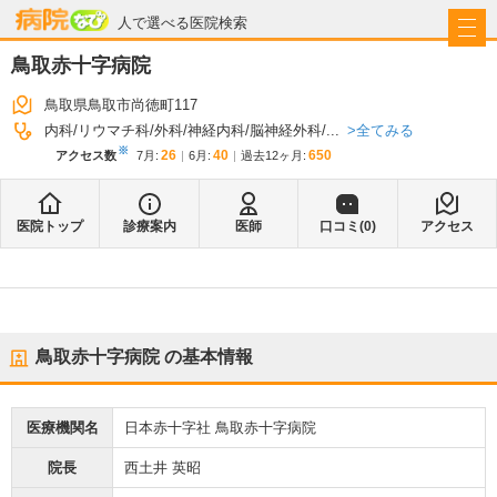
病院なび
人で選べる医院検索
鳥取赤十字病院
鳥取県鳥取市尚徳町117
全てみる
内科
リウマチ科
外科
神経内科
脳神経外科
...
※
26
40
650
アクセス数
7月
:
6月
:
過去12ヶ月:
医院トップ
診療案内
医師
口コミ(
0
)
アクセス
鳥取赤十字病院
の基本情報
医療機関名
日本赤十字社 鳥取赤十字病院
院長
西土井 英昭