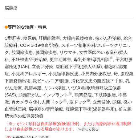
脳腫瘍
専門的な治療・特色
C型肝炎
糖尿病
肝機能障害
大腸内視鏡検査
抗がん剤治療
総合
診療科
COVID-19検査/治療
スポーツ整形外科/スポーツクリニッ
ク
股関節疾患
膝関節疾患
リウマチ
女性医師のいる産科/婦人
※
科
不妊検査/不妊治療
更年期障害
母乳外来/母乳相談
子宮動脈
塞栓術(UAE)
立会い分娩
腹腔鏡下手術(婦人科系)
物忘れ/認知
症
小児科アレルギー
小児循環器疾患
小児内分泌疾患
痔
腹腔鏡
下胆嚢摘出術
鼠径ヘルニア/脱腸
消化管疾患の腹腔鏡下手術
乳
がん治療
乳房再建
リンパ浮腫
いびき/睡眠時無呼吸症候群
※
(SAS)
頭頸部がん
インプラント
顎関節症
下肢静脈瘤
不整
※
※
脈
胃カメラを含む人間ドック
脳ドック
企業健診
頭痛
微小
血管減圧術
脳梗塞の専門治療
腹腔鏡下手術(泌尿器科系)
前立腺
肥大症の低侵襲治療
「※」がつく項目は自由診療(保険適用外)、または治療内容や適用制限
により自由診療となる場合があります。
詳しく見る
本情報に関するご注意