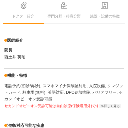
ドクター紹介
専門分野・得意分野
施設・設備の特徴
医師紹介
院長
西土井 英昭
機能・特徴
電話予約(初診/再診)
スマホマイナ保険証利用
入院設備
クレジッ
トカード
駐車場(無料)
英語対応
DPC参加病院
バリアフリー
セ
カンドオピニオン受診可能
セカンドオピニオン受診可能
は自由診療(保険適用外)です
詳しく見る
治療/対応可能な疾患