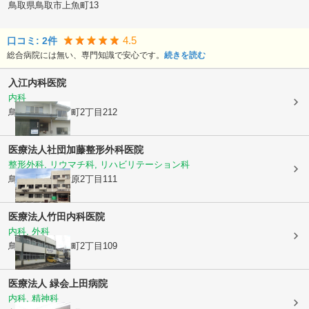
鳥取県鳥取市
上魚町13
4.5
口コミ:
2
件
総合病院には無い、専門知識で安心です。
続きを読む
入江内科医院
内科
鳥取県鳥取市
西町2丁目212
医療法人社団
加藤整形外科医院
整形外科, リウマチ科, リハビリテーション科
鳥取県鳥取市
片原2丁目111
医療法人
竹田内科医院
内科, 外科
鳥取県鳥取市
本町2丁目109
医療法人 緑会
上田病院
内科, 精神科