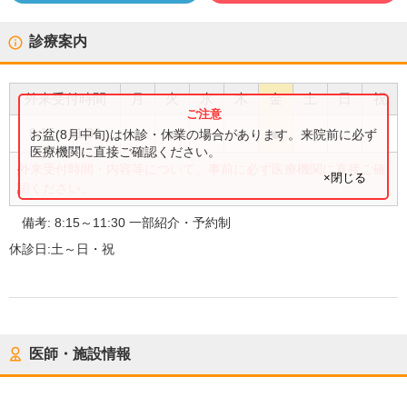
診療案内
外来受付時間
月
火
水
木
金
土
日
祝
●
●
●
●
●
8:15
〜
11:30
お盆(8月中旬)は休診・休業の場合があります。来院前に必ず
医療機関に直接ご確認ください。
外来受付時間・内容等について、事前に必ず医療機関に直接ご確
×閉じる
認ください。
備考:
8:15～11:30 一部紹介・予約制
休診日:
土～日・祝
医師・施設情報