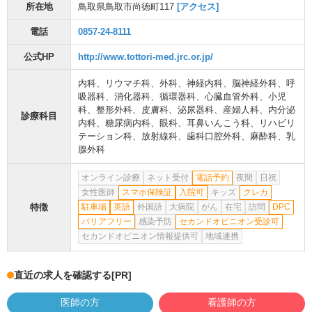
所在地
鳥取県鳥取市尚徳町117
[アクセス]
電話
0857-24-8111
公式HP
http://www.tottori-med.jrc.or.jp/
内科
、
リウマチ科
、
外科
、
神経内科
、
脳神経外科
、
呼
吸器科
、
消化器科
、
循環器科
、
心臓血管外科
、
小児
科
、
整形外科
、
皮膚科
、
泌尿器科
、
産婦人科
、
内分泌
診療科目
内科
、
糖尿病内科
、
眼科
、
耳鼻いんこう科
、
リハビリ
テーション科
、
放射線科
、
歯科口腔外科
、
麻酔科
、
乳
腺外科
オンライン診療
ネット受付
電話予約
夜間
日祝
女性医師
スマホ保険証
入院可
キッズ
クレカ
特徴
駐車場
英語
外国語
大病院
がん
在宅
訪問
DPC
バリアフリー
感染予防
セカンドオピニオン受診可
セカンドオピニオン情報提供可
地域連携
直近の求人を確認する
[PR]
医師の方
看護師の方