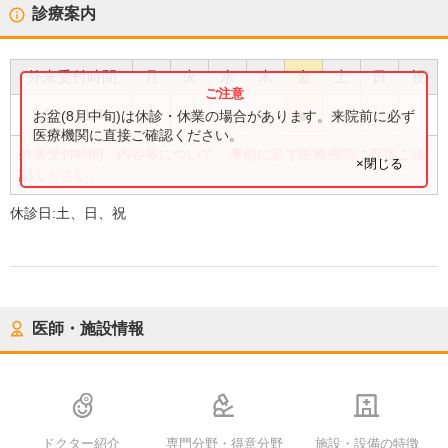
診療案内
外来受付時間
月
火
水
木
金
土
日
祝
●
●
●
●
●
8:00
〜
11:30
お盆(8月中旬)は休診・休業の場合があります。来院前に必ず
医療機関に直接ご確認ください。
外来受付時間・内容等について、事前に必ず医療機関に直接ご確
×閉じる
認ください。
休診日:
土、日、祝
医師・施設情報
ドクター紹介
専門分野・得意分野
施設・設備の特徴