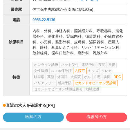
最寄駅
佐世保中央駅
(駅から
南西に約190m
)
電話
0956-22-5136
内科
、
外科
、
神経内科
、
脳神経外科
、
呼吸器科
、
消化
器外科
、
消化器科
、
腎臓内科
、
循環器科
、
心臓血管外
診療科目
科
、
小児科
、
整形外科
、
皮膚科
、
泌尿器科
、
産婦人
科
、
眼科
、
耳鼻いんこう科
、
リハビリテーション科
、
放射線科
、
歯科口腔外科
、
麻酔科
、
乳腺外科
オンライン診療
ネット受付
電話予約
夜間
日祝
女性医師
スマホ保険証
入院可
キッズ
クレカ
特徴
駐車場
英語
外国語
大病院
がん
在宅
訪問
DPC
バリアフリー
感染予防
セカンドオピニオン受診可
セカンドオピニオン情報提供可
地域連携
直近の求人を確認する
[PR]
医師の方
看護師の方