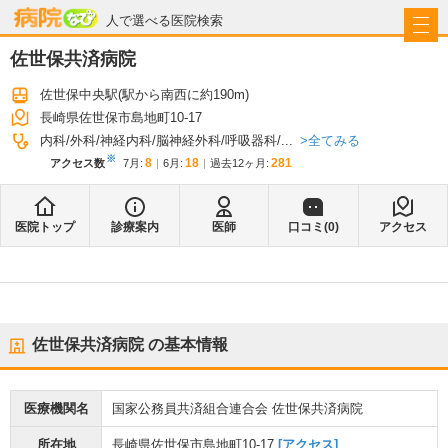
病院なび
人で選べる医院検索
佐世保共済病院
佐世保中央駅
(駅から
南西に約190m
)
長崎県佐世保市島地町10-17
全てみる
内科
外科
神経内科
脳神経外科
呼吸器科
...
※
8
18
281
アクセス数
7月
:
6月
:
過去12ヶ月:
医院トップ
診療案内
医師
口コミ(
0
)
アクセス
佐世保共済病院
の基本情報
医療機関名
国家公務員共済組合連合会 佐世保共済病院
所在地
長崎県佐世保市島地町10-17
[アクセス]