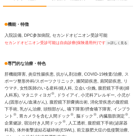
機能・特徴
入院設備
DPC参加病院
セカンドオピニオン受診可能
セカンドオピニオン受診可能
は自由診療(保険適用外)です
詳しく見る
専門的な治療・特色
肝機能障害
炎症性腸疾患
抗がん剤治療
COVID-19検査/治療
ス
ポーツ整形外科/スポーツクリニック
膝関節疾患
肩関節疾患
リ
ウマチ
女性医師のいる産科/婦人科
立会い分娩
腹腔鏡下手術(婦
※
人科系)
マタニティヨガ
ドライアイ
小児科アレルギー
小児が
ん(固形がん/血液がん)
腹腔鏡下胆嚢摘出術
消化管疾患の腹腔鏡
下手術
乳がん治療
頭頸部がん
嚥下障害/摂食嚥下障害
インプラ
※
※
※
※
ント
胃カメラを含む人間ドック
脳ドック
内臓脂肪測定
※
企業健診
宿泊付き人間ドック
人工透析
腹腔鏡下手術(泌尿器
科系)
体外衝撃波結石破砕術(ESWL)
前立腺肥大症の低侵襲治療