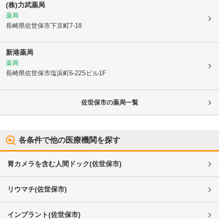
(株)力武薬局
薬局
長崎県佐世保市
下京町7-18
新港薬局
薬局
長崎県佐世保市
塩浜町6-22Sビル1F
佐世保市
の薬局一覧
各条件で他の医療機関を探す
胃カメラを含む人間ドック
(
佐世保市
)
リウマチ
(
佐世保市
)
インプラント
(
佐世保市
)