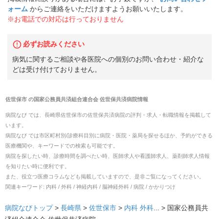
ォーム
からご連絡をいただけますようお願いいたします。
※お電話での対応は行っておりません
必ずお読みください
病気に関するご相談や各医院への個別のお問い合わせ・紹介な
どは受け付けておりません。
佐世保市
の
国家公務員共済組合連合会 佐世保共済病院
情報
病院なび では、
長崎県
佐世保市
の
佐世保共済病院
の
評判・求人・転職
情報を掲載して
います。
病院なび では市区町村別/診療科目別に病院・医院・薬局を探せるほか、予約ができる
医療機関や、キーワードでの検索も可能です。
病院を探したい時、診療時間を調べたい時、医師求人や看護師求人、薬剤師求人情報
を知りたい時に便利です。
また、役立つ医療コラムなども掲載していますので、是非ご覧になってください。
関連キーワード:
内科 / 外科 / 神経内科 / 脳神経外科 / 病院 / かかりつけ
病院なびトップ
>
長崎県
>
佐世保市
>
内科
外科
... >
国家公務員共