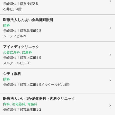
長崎県佐世保市
湊町2-8
石井ビル4階
医療法人しんあい会
島瀬町眼科
眼科
長崎県佐世保市
島瀬町9-8
シーディビル2F
アイメディクリニック
美容皮膚科, 皮膚科
長崎県佐世保市
上京町5-9
メルクールビル2F
シティ眼科
眼科
長崎県佐世保市
上京町5-9メルクールビル2階
医療法人
いいづか消化器科・内科クリニック
内科, 消化器科, 胃腸科
長崎県佐世保市
島瀬町9-2