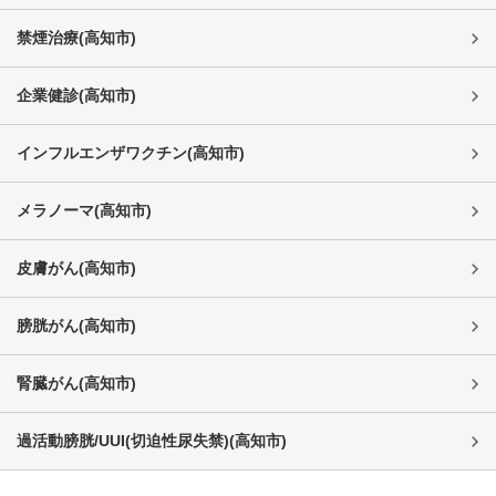
禁煙治療
(
高知市
)
企業健診
(
高知市
)
インフルエンザワクチン
(
高知市
)
メラノーマ
(
高知市
)
皮膚がん
(
高知市
)
膀胱がん
(
高知市
)
腎臓がん
(
高知市
)
過活動膀胱/UUI(切迫性尿失禁)
(
高知市
)