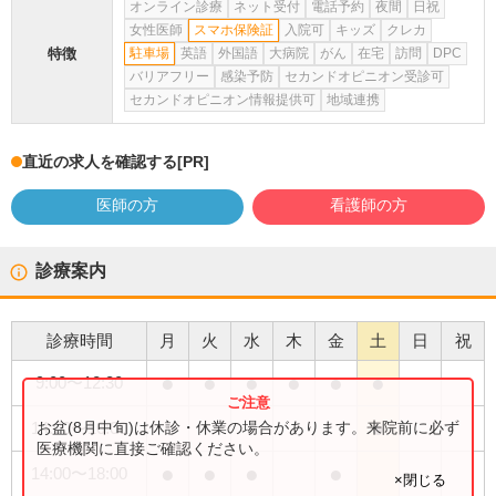
オンライン診療
ネット受付
電話予約
夜間
日祝
女性医師
スマホ保険証
入院可
キッズ
クレカ
特徴
駐車場
英語
外国語
大病院
がん
在宅
訪問
DPC
バリアフリー
感染予防
セカンドオピニオン受診可
セカンドオピニオン情報提供可
地域連携
直近の求人を確認する
[PR]
医師の方
看護師の方
診療案内
診療時間
月
火
水
木
金
土
日
祝
●
●
●
●
●
●
9:00
〜
12:30
●
お盆(8月中旬)は休診・休業の場合があります。来院前に必ず
14:00
〜
16:00
医療機関に直接ご確認ください。
●
●
●
●
14:00
〜
18:00
×閉じる