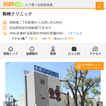
病院なび
人で選べる医院検索
島崎クリニック
桟橋通二丁目駅
(駅から
北西に約120m
)
高知県高知市桟橋通2丁目12-5
全てみる
内科
皮膚科
泌尿器科
性病科
腎臓内科
...
※
21
16
575
アクセス数
7月
:
6月
:
過去12ヶ月:
医院トップ
診療案内
医師
口コミ(
0
)
アクセス
医療機関からの
メッセージあり