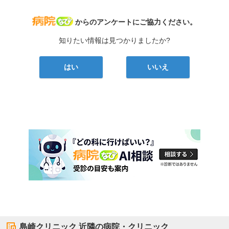
病院なび
からのアンケートにご協力ください。
知りたい情報は見つかりましたか?
はい
いいえ
島崎クリニック
近隣の病院・クリニック