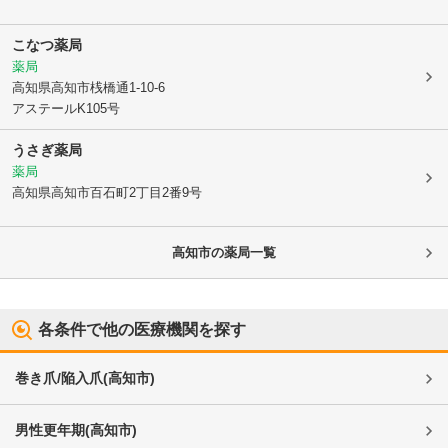
こなつ薬局
薬局
高知県高知市
桟橋通1-10-6
アステールK105号
うさぎ薬局
薬局
高知県高知市
百石町2丁目2番9号
高知市
の薬局一覧
各条件で他の医療機関を探す
巻き爪/陥入爪
(
高知市
)
男性更年期
(
高知市
)