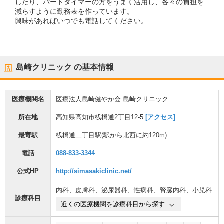
したり、パートタイマーの方をうまく活用し、各々の負担を
減らすように勤務表を作っています。
興味があればいつでも電話してください。
島崎クリニック
の基本情報
医療機関名
医療法人島崎健やか会 島崎クリニック
所在地
高知県高知市桟橋通2丁目12-5
[アクセス]
最寄駅
桟橋通二丁目駅
(駅から
北西に約120m
)
電話
088-833-3344
公式HP
http://simasakiclinic.net/
内科
、
皮膚科
、
泌尿器科
、
性病科
、
腎臓内科
、
小児科
診療科目
近くの医療機関を診療科目から探す