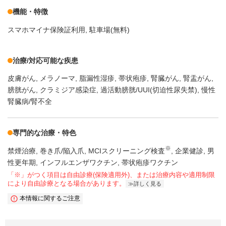
機能・特徴
スマホマイナ保険証利用
駐車場(無料)
治療/対応可能な疾患
皮膚がん
メラノーマ
脂漏性湿疹
帯状疱疹
腎臓がん
腎盂がん
膀胱がん
クラミジア感染症
過活動膀胱/UUI(切迫性尿失禁)
慢性
腎臓病/腎不全
専門的な治療・特色
※
禁煙治療
巻き爪/陥入爪
MCIスクリーニング検査
企業健診
男
性更年期
インフルエンザワクチン
帯状疱疹ワクチン
「※」がつく項目は自由診療(保険適用外)、または治療内容や適用制限
により自由診療となる場合があります。
詳しく見る
本情報に関するご注意