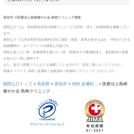
高知市
の
医療法人島崎健やか会 島崎クリニック
情報
病院なび では、
高知県
高知市
の
島崎クリニック
の
評判・求人・転職
情報を掲載してい
ます。
病院なび では市区町村別/診療科目別に病院・医院・薬局を探せるほか、予約ができる
医療機関や、キーワードでの検索も可能です。
病院を探したい時、診療時間を調べたい時、医師求人や看護師求人、薬剤師求人情報
を知りたい時に便利です。
また、役立つ医療コラムなども掲載していますので、是非ご覧になってください。
関連キーワード:
内科 / 皮膚科 / 泌尿器科 / 性病科 / クリニック / かかりつけ
病院なびトップ
>
高知県
>
高知市
>
内科
皮膚科
... >
医療法人島崎
健やか会 島崎クリニック
プライバシーマークについて