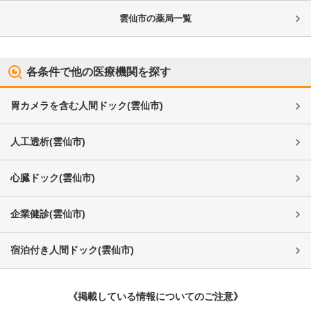
雲仙市
の薬局一覧
各条件で他の医療機関を探す
胃カメラを含む人間ドック
(
雲仙市
)
人工透析
(
雲仙市
)
心臓ドック
(
雲仙市
)
企業健診
(
雲仙市
)
宿泊付き人間ドック
(
雲仙市
)
《掲載している情報についてのご注意》