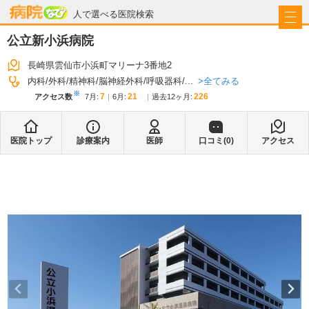
病院なび
人で選べる医院検索
公立新小浜病院
長崎県雲仙市小浜町マリーナ3番地2
全てみる
内科
外科
精神科
脳神経外科
呼吸器科
...
※
7
21
226
アクセス数
7月
:
6月
:
過去12ヶ月:
医院トップ
診療案内
医師
口コミ(
0
)
アクセス