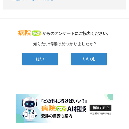
病院なび
からのアンケートにご協力ください。
知りたい情報は見つかりましたか?
はい
いいえ