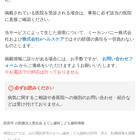
掲載されている医院を受診される場合は、事前に必ず該当の医院
に直接ご確認ください。
当サービスによって生じた損害について、ミーカンパニー株式会
社および
株式会社eヘルスケア
ではその賠償の責任を一切負わない
ものとします。
掲載情報に誤りがある場合には、お手数ですが、
お問い合わせフ
ォーム
からご連絡をいただけますようお願いいたします。
※お電話での対応は行っておりません
必ずお読みください
病気に関するご相談や各医院への個別のお問い合わせ・紹介な
どは受け付けておりません。
防府市
の
医療法人恵生会 まりふ歯科こども歯科
情報
病院なび では、
山口県
防府市
の
まりふ歯科こども歯科
の
評判・求人・転職
情報を掲載
しています。