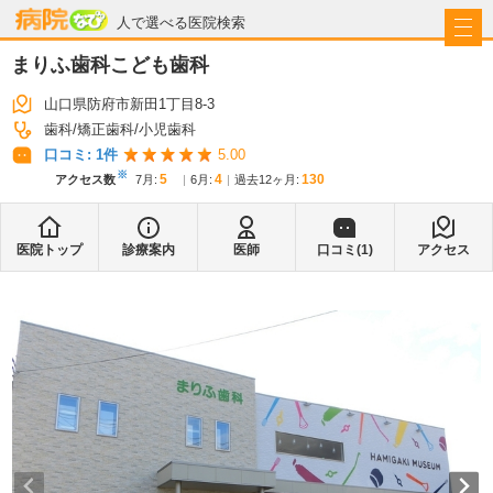
病院なび
人で選べる医院検索
まりふ歯科こども歯科
山口県防府市新田1丁目8-3
歯科
矯正歯科
小児歯科
口コミ:
1
件
5.00
※
5
4
130
アクセス数
7月
:
6月
:
過去12ヶ月:
医院トップ
診療案内
医師
口コミ(
1
)
アクセス