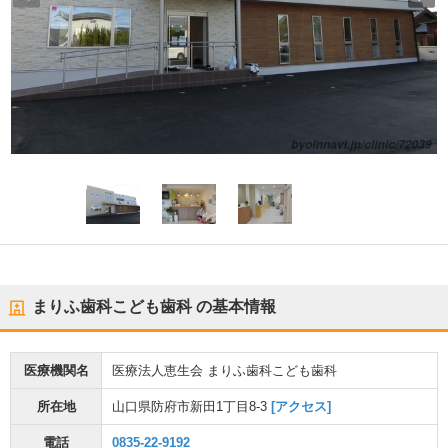
まりふ歯科こども歯科
の基本情報
医療機関名
医療法人恵生会 まりふ歯科こども歯科
所在地
山口県防府市新田1丁目8-3
[アクセス]
電話
0835-22-9192