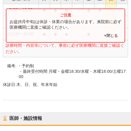
●
●
●
●
●
9:00
〜
12:30
●
お盆(8月中旬)は休診・休業の場合があります。来院前に必ず
14:00
〜
18:00
医療機関に直接ご確認ください。
●
●
●
●
14:00
〜
19:00
×閉じる
診療時間・内容等について、事前に必ず医療機関に直接ご確認く
ださい。
備考:
・予約制
・最終受付時間 月曜・金曜18:30/水曜・木曜18:00/土曜17:
00
休診日:
木、日、祝、年末年始
医師・施設情報