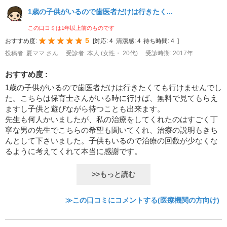
1歳の子供がいるので歯医者だけは行きたく...
この口コミは1年以上前のものです
5
おすすめ度:
[
対応:
4
清潔感:
4
待ち時間:
4
]
投稿者: 夏ママ さん
受診者: 本人 (女性・ 20代)
受診時期: 2017年
おすすめ度 :
1歳の子供がいるので歯医者だけは行きたくても行けませんでし
た。こちらは保育士さんがいる時に行けば、無料で見てもらえ
ますし子供と遊びながら待つことも出来ます。
先生も何人かいましたが、私の治療をしてくれたのはすごく丁
寧な男の先生でこちらの希望も聞いてくれ、治療の説明もきち
んとして下さいました。子供もいるので治療の回数が少なくな
るように考えてくれて本当に感謝です。
>>もっと読む
≫この口コミにコメントする(医療機関の方向け)