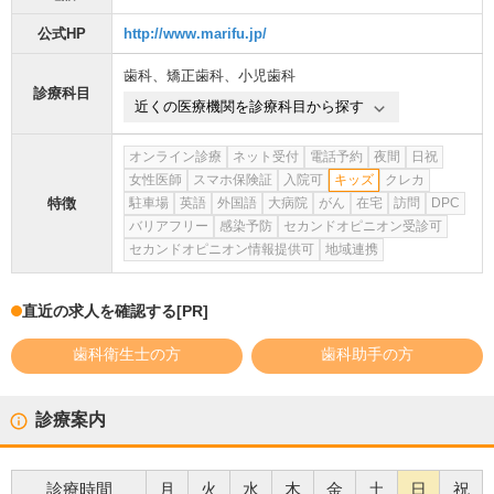
公式HP
http://www.marifu.jp/
歯科
、
矯正歯科
、
小児歯科
診療科目
近くの医療機関を診療科目から探す
オンライン診療
ネット受付
電話予約
夜間
日祝
女性医師
スマホ保険証
入院可
キッズ
クレカ
特徴
駐車場
英語
外国語
大病院
がん
在宅
訪問
DPC
バリアフリー
感染予防
セカンドオピニオン受診可
セカンドオピニオン情報提供可
地域連携
直近の求人を確認する
[PR]
歯科衛生士の方
歯科助手の方
診療案内
診療時間
月
火
水
木
金
土
日
祝