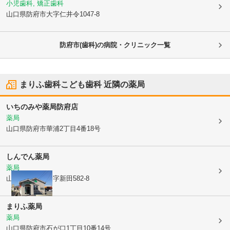
小児歯科, 矯正歯科
山口県防府市
大字仁井令1047-8
防府市(歯科)の病院・クリニック一覧
まりふ歯科こども歯科
近隣の薬局
いちのみや薬局防府店
薬局
山口県防府市
華浦2丁目4番18号
しんでん薬局
薬局
山口県防府市
大字新田582-8
まりふ薬局
薬局
山口県防府市
石が口1丁目10番14号