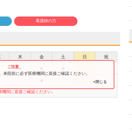
看護師の方
水
木
金
土
日
祝
●
●
●
●
す。来院前に必ず医療機関に直接ご確認ください。
●
●
×閉じる
療機関に直接ご確認ください。