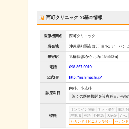
西町クリニック
の基本情報
医療機関名
西町クリニック
所在地
沖縄県那覇市西3丁目4-1 アーバン
最寄駅
旭橋駅
(駅から
北西に約880m
)
電話
098-867-0010
公式HP
http://nishimachi.jp/
内科
、
小児科
診療科目
近くの医療機関を診療科目から探
オンライン診療
ネット受付
電話予
特徴
駐車場
英語
外国語
大病院
がん
セカンドオピニオン受診可
セカンド