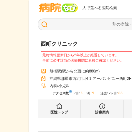
病院なび
人で選べる医院検索
西町クリニック
最終情報更新日から5年以上が経過しています。
事前に必ず該当の医療機関に直接ご確認ください。
旭橋駅
(駅から
北西に約880m
)
沖縄県那覇市西3丁目4-1 アーバンビユー西町2F
内科
小児科
※
3
5
83
アクセス数
7月
:
6月
:
過去12ヶ月:
医院トップ
診療案内