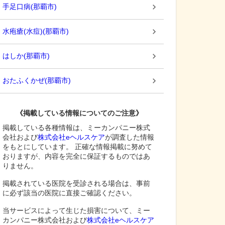
手足口病
(
那覇市
)
水疱瘡(水痘)
(
那覇市
)
はしか
(
那覇市
)
おたふくかぜ
(
那覇市
)
《掲載している情報についてのご注意》
掲載している各種情報は、ミーカンパニー株式
会社および
株式会社eヘルスケア
が調査した情報
をもとにしています。 正確な情報掲載に努めて
おりますが、内容を完全に保証するものではあ
りません。
掲載されている医院を受診される場合は、事前
に必ず該当の医院に直接ご確認ください。
当サービスによって生じた損害について、ミー
カンパニー株式会社および
株式会社eヘルスケア