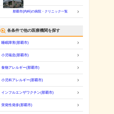
那覇市(内科)の病院・クリニック一覧
各条件で他の医療機関を探す
睡眠障害
(
那覇市
)
小児喘息
(
那覇市
)
食物アレルギー
(
那覇市
)
小児科アレルギー
(
那覇市
)
インフルエンザワクチン
(
那覇市
)
突発性発疹
(
那覇市
)