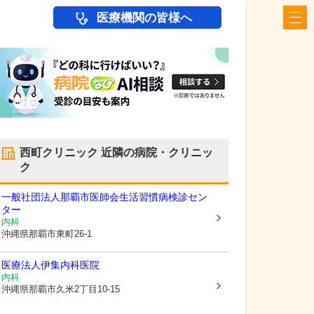
医療機関の皆様へ
西町クリニック
近隣の病院・クリニッ
ク
一般社団法人那覇市医師会生活習慣病検診セン
ター
内科
沖縄県那覇市
東町26-1
医療法人
伊集内科医院
内科
沖縄県那覇市
久米2丁目10-15