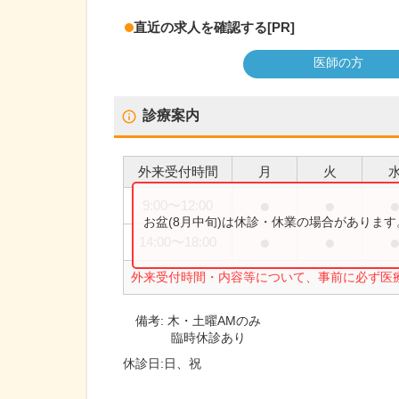
直近の求人を確認する
[PR]
医師の方
診療案内
外来受付時間
月
火
●
●
9:00
〜
12:00
お盆(8月中旬)は休診・休業の場合がありま
●
●
14:00
〜
18:00
外来受付時間・内容等について、事前に必ず医
備考:
木・土曜AMのみ
臨時休診あり
休診日:
日、祝