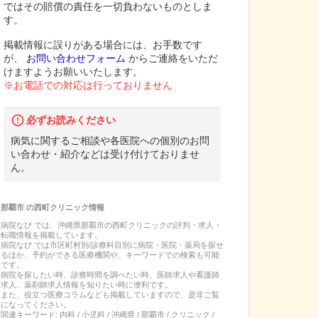
ではその賠償の責任を一切負わないものとしま
す。
掲載情報に誤りがある場合には、お手数です
が、
お問い合わせフォーム
からご連絡をいただ
けますようお願いいたします。
※お電話での対応は行っておりません
必ずお読みください
病気に関するご相談や各医院への個別のお問
い合わせ・紹介などは受け付けておりませ
ん。
那覇市
の
西町クリニック
情報
病院なび では、
沖縄県
那覇市
の
西町クリニック
の
評判・求人・
転職
情報を掲載しています。
病院なび では市区町村別/診療科目別に病院・医院・薬局を探せ
るほか、予約ができる医療機関や、キーワードでの検索も可能
です。
病院を探したい時、診療時間を調べたい時、医師求人や看護師
求人、薬剤師求人情報を知りたい時に便利です。
また、役立つ医療コラムなども掲載していますので、是非ご覧
になってください。
関連キーワード:
内科 / 小児科 / 沖縄県 / 那覇市 / クリニック /