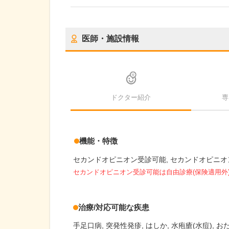
医師・施設情報
ドクター紹介
専
機能・特徴
セカンドオピニオン受診可能
セカンドオピニオ
セカンドオピニオン受診可能
は自由診療(保険適用外
治療/対応可能な疾患
手足口病
突発性発疹
はしか
水疱瘡(水痘)
お