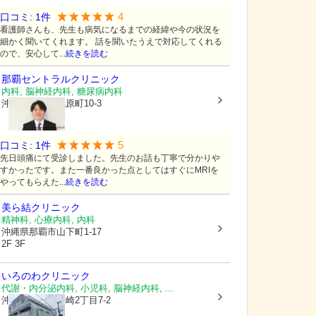
4
口コミ:
1
件
看護師さんも、先生も病気になるまでの経緯や今の状況を
細かく聞いてくれます。 話を聞いたうえで対応してくれる
ので、安心して...
続きを読む
那覇セントラルクリニック
内科, 脳神経内科, 糖尿病内科
沖縄県那覇市
鏡原町10-3
5
口コミ:
1
件
先日頭痛にて受診しました。先生のお話も丁寧で分かりや
すかったです。また一番良かった点としてはすぐにMRIを
やってもらえた...
続きを読む
美ら結クリニック
精神科, 心療内科, 内科
沖縄県那覇市
山下町1-17
2F 3F
いろのわクリニック
代謝・内分泌内科, 小児科, 脳神経内科, ...
沖縄県那覇市
泉崎2丁目7-2