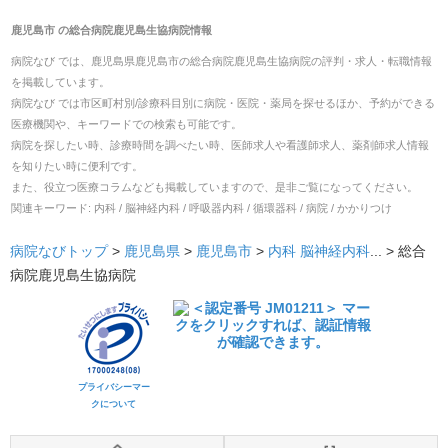
鹿児島市
の
総合病院鹿児島生協病院
情報
病院なび では、
鹿児島県
鹿児島市
の
総合病院鹿児島生協病院
の
評判・求人・転職
情報
を掲載しています。
病院なび では市区町村別/診療科目別に病院・医院・薬局を探せるほか、予約ができる
医療機関や、キーワードでの検索も可能です。
病院を探したい時、診療時間を調べたい時、医師求人や看護師求人、薬剤師求人情報
を知りたい時に便利です。
また、役立つ医療コラムなども掲載していますので、是非ご覧になってください。
関連キーワード:
内科 / 脳神経内科 / 呼吸器内科 / 循環器科 / 病院 / かかりつけ
病院なびトップ
>
鹿児島県
>
鹿児島市
>
内科
脳神経内科
... >
総合
病院鹿児島生協病院
プライバシーマー
クについて