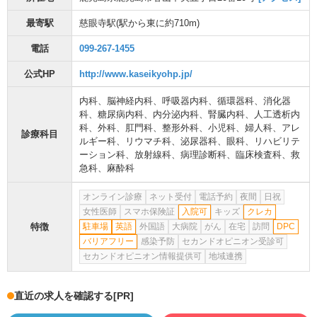
最寄駅
慈眼寺駅
(駅から
東に約710m
)
電話
099-267-1455
公式HP
http://www.kaseikyohp.jp/
内科
、
脳神経内科
、
呼吸器内科
、
循環器科
、
消化器
科
、
糖尿病内科
、
内分泌内科
、
腎臓内科
、
人工透析内
科
、
外科
、
肛門科
、
整形外科
、
小児科
、
婦人科
、
アレ
診療科目
ルギー科
、
リウマチ科
、
泌尿器科
、
眼科
、
リハビリテ
ーション科
、
放射線科
、
病理診断科
、
臨床検査科
、
救
急科
、
麻酔科
オンライン診療
ネット受付
電話予約
夜間
日祝
女性医師
スマホ保険証
入院可
キッズ
クレカ
特徴
駐車場
英語
外国語
大病院
がん
在宅
訪問
DPC
バリアフリー
感染予防
セカンドオピニオン受診可
セカンドオピニオン情報提供可
地域連携
直近の求人を確認する
[PR]