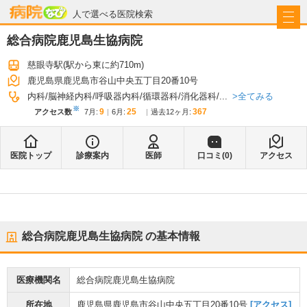
病院なび
人で選べる医院検索
総合病院鹿児島生協病院
慈眼寺駅
(駅から
東に約710m
)
鹿児島県鹿児島市谷山中央五丁目20番10号
全てみる
内科
脳神経内科
呼吸器内科
循環器科
消化器科
...
※
9
25
367
アクセス数
7月
:
6月
:
過去12ヶ月:
医院トップ
診療案内
医師
口コミ(
0
)
アクセス
総合病院鹿児島生協病院
の基本情報
医療機関名
総合病院鹿児島生協病院
所在地
鹿児島県鹿児島市谷山中央五丁目20番10号
[アクセス]