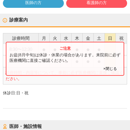
医師の方
看護師の方
診療案内
診療時間
月
火
水
木
金
土
日
祝
●
●
●
●
●
●
8:30
〜
12:30
お盆(8月中旬)は休診・休業の場合があります。来院前に必ず
●
●
●
●
●
●
医療機関に直接ご確認ください。
13:45
〜
16:45
×閉じる
診療時間・内容等について、事前に必ず医療機関に直接ご確認く
ださい。
休診日:
日・祝
医師・施設情報