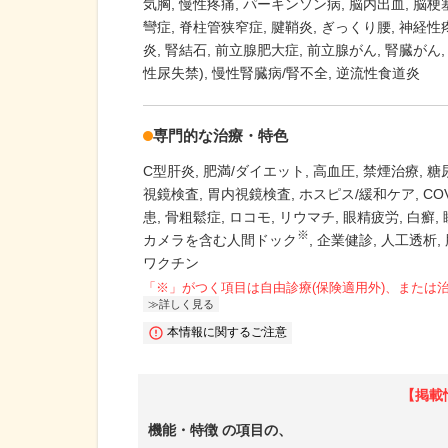
気胸
慢性疼痛
パーキンソン病
脳内出血
脳梗
彎症
脊柱管狭窄症
腱鞘炎
ぎっくり腰
神経性
炎
腎結石
前立腺肥大症
前立腺がん
腎臓がん
性尿失禁)
慢性腎臓病/腎不全
逆流性食道炎
専門的な治療・特色
C型肝炎
肥満/ダイエット
高血圧
禁煙治療
糖
視鏡検査
胃内視鏡検査
ホスピス/緩和ケア
CO
患
骨粗鬆症
ロコモ
リウマチ
眼精疲労
白癬
※
カメラを含む人間ドック
企業健診
人工透析
ワクチン
「※」がつく項目は自由診療(保険適用外)、または
詳しく見る
本情報に関するご注意
【掲載
機能・特徴
の項目の、