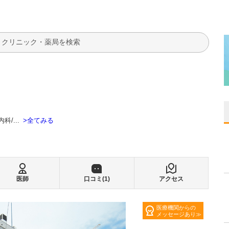
検索
全てみる
内科
...
医師
口コミ(
1
)
アクセス
医療機関からの
メッセージあり