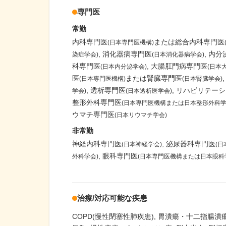
専門医
常勤
内科専門医
または総合内科専門医
(日本専門医機構)
消化器病専門医
内分
染症学会)
(日本消化器病学会)
科専門医
大腸肛門病専門医
(日本内分泌学会)
(日本
医
または腎臓専門医
(日本専門医機構)
(日本腎臓学会)
透析専門医
リハビリテーシ
学会)
(日本透析医学会)
整形外科専門医
(日本専門医機構または日本整形外科学
ウマチ専門医
(日本リウマチ学会)
非常勤
神経内科専門医
泌尿器科専門医
(日本神経学会)
(
眼科専門医
外科学会)
(日本専門医機構または日本眼科
治療/対応可能な疾患
COPD(慢性閉塞性肺疾患)
胃潰瘍・十二指腸潰