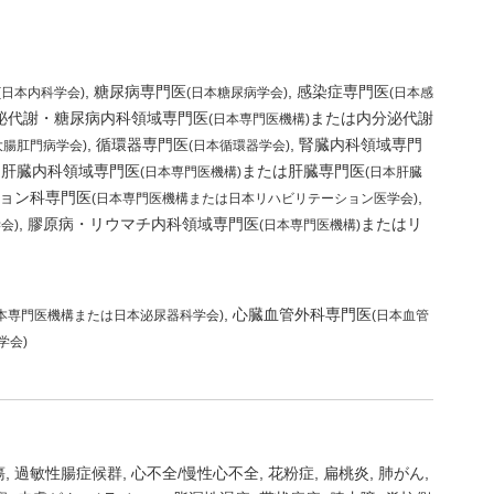
糖尿病専門医
感染症専門医
(日本内科学会)
(日本糖尿病学会)
(日本感
泌代謝・糖尿病内科領域専門医
または内分泌代謝
(日本専門医機構)
循環器専門医
腎臓内科領域専門
大腸肛門病学会)
(日本循環器学会)
肝臓内科領域専門医
または肝臓専門医
(日本専門医機構)
(日本肝臓
ョン科専門医
(日本専門医機構または日本リハビリテーション医学会)
膠原病・リウマチ内科領域専門医
またはリ
会)
(日本専門医機構)
心臓血管外科専門医
日本専門医機構または日本泌尿器科学会)
(日本血管
学会)
瘍
過敏性腸症候群
心不全/慢性心不全
花粉症
扁桃炎
肺がん