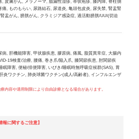
塞
皮膚がん
メラノーマ
脂漏性湿疹
帯状疱疹
膝内障
脊柱側
疼痛
ものもらい
尿路結石
尿道炎
亀頭包皮炎
尿失禁
腎盂腎
腎盂がん
膀胱がん
クラミジア感染症
過活動膀胱/UUI(切迫
尿病
肝機能障害
甲状腺疾患
膠原病
痛風
脂質異常症
大腸内
VID-19検査/治療
腰痛
巻き爪/陥入爪
膝関節疾患
肘関節疾
睡眠障害
便秘/排便障害
いびき/睡眠時無呼吸症候群(SAS)
胃
肝炎ワクチン
肺炎球菌ワクチン(成人/高齢者)
インフルエンザ
治療内容や適用制限により自由診療となる場合があります。
情報に関するご注意】