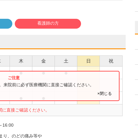
看護師の方
水
木
金
土
日
祝
●
●
●
●
●
●
●
●
す。来院前に必ず医療機関に直接ご確認ください。
×閉じる
●
●
●
関に直接ご確認ください。
16:00
まり、のどの痛み等や