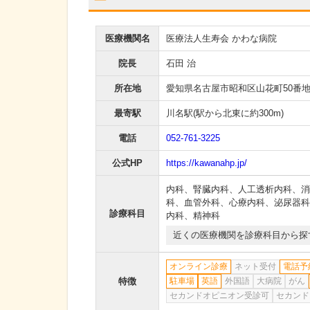
医療機関名
医療法人生寿会 かわな病院
院長
石田 治
所在地
愛知県名古屋市昭和区山花町50番
最寄駅
川名駅
(駅から
北東に約300m
)
電話
052-761-3225
公式HP
https://kawanahp.jp/
内科
、
腎臓内科
、
人工透析内科
、
消
科
、
血管外科
、
心療内科
、
泌尿器科
診療科目
内科
、
精神科
近くの医療機関を診療科目から探
オンライン診療
ネット受付
電話予
特徴
駐車場
英語
外国語
大病院
がん
セカンドオピニオン受診可
セカンド