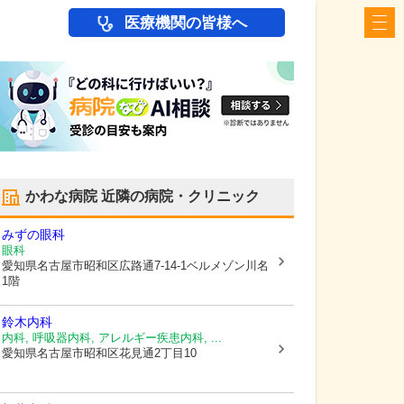
医療機関の皆様へ
かわな病院
近隣の病院・クリニック
みずの眼科
眼科
愛知県名古屋市昭和区
広路通7-14-1ベルメゾン川名
1階
鈴木内科
内科, 呼吸器内科, アレルギー疾患内科, ...
愛知県名古屋市昭和区
花見通2丁目10