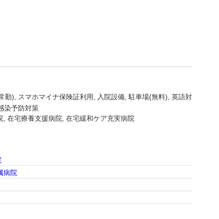
常勤)
スマホマイナ保険証利用
入院設備
駐車場(無料)
英語対
感染予防対策
院, 在宅療養支援病院, 在宅緩和ケア充実病院
院
属病院