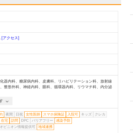
地
[アクセス]
化器内科
、
糖尿病内科
、
皮膚科
、
リハビリテーション科
、
放射線
、
整形外科
、
神経内科
、
眼科
、
循環器内科
、
リウマチ科
、
内分泌
す
約
夜間
日祝
女性医師
スマホ保険証
入院可
キッズ
クレカ
在宅
訪問
DPC
バリアフリー
感染予防
オピニオン情報提供可
地域連携