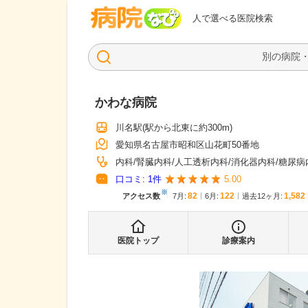
病院なび
人で選べる医院検索
かわな病院
川名駅
(駅から
北東に約300m
)
愛知県名古屋市昭和区山花町50番地
内科
腎臓内科
人工透析内科
消化器内科
糖尿病
口コミ:
1
件
5.00
※
82
122
1,582
アクセス数
7月
:
6月
:
過去12ヶ月:
医院トップ
診療案内