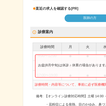
直近の求人を確認する
[PR]
医師の方
診療案内
診療時間
月
火
●
●
9:00
〜
12:00
●
●
お盆(8月中旬)は休診・休業の場合がありま
14:00
〜
16:00
●
●
17:00
〜
19:00
診療時間・内容等について、事前に必ず医療機
備考:
【オンライン診療対応時間】土曜 14:00 ～
・花粉症による発熱、目のかゆみ、鼻づ