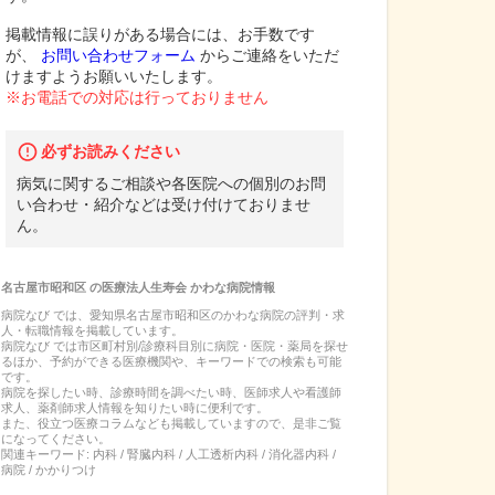
掲載情報に誤りがある場合には、お手数です
が、
お問い合わせフォーム
からご連絡をいただ
けますようお願いいたします。
※お電話での対応は行っておりません
必ずお読みください
病気に関するご相談や各医院への個別のお問
い合わせ・紹介などは受け付けておりませ
ん。
名古屋市昭和区
の
医療法人生寿会 かわな病院
情報
病院なび では、
愛知県
名古屋市昭和区
の
かわな病院
の
評判・求
人・転職
情報を掲載しています。
病院なび では市区町村別/診療科目別に病院・医院・薬局を探せ
るほか、予約ができる医療機関や、キーワードでの検索も可能
です。
病院を探したい時、診療時間を調べたい時、医師求人や看護師
求人、薬剤師求人情報を知りたい時に便利です。
また、役立つ医療コラムなども掲載していますので、是非ご覧
になってください。
関連キーワード:
内科 / 腎臓内科 / 人工透析内科 / 消化器内科 /
病院 / かかりつけ