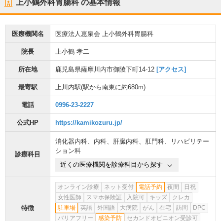
上小鶴外科胃腸科
の基本情報
医療機関名
医療法人恵泉会 上小鶴外科胃腸科
院長
上小鶴 孝二
所在地
鹿児島県薩摩川内市御陵下町14-12
[アクセス]
最寄駅
上川内駅
(駅から
南東に約680m
)
電話
0996-23-2227
公式HP
https://kamikozuru.jp/
消化器内科
、
内科
、
肝臓内科
、
肛門科
、
リハビリテー
ション科
診療科目
近くの医療機関を診療科目から探す
オンライン診療
ネット受付
電話予約
夜間
日祝
女性医師
スマホ保険証
入院可
キッズ
クレカ
特徴
駐車場
英語
外国語
大病院
がん
在宅
訪問
DPC
バリアフリー
感染予防
セカンドオピニオン受診可