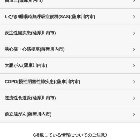
高血圧
(
薩摩川内市
)
いびき/睡眠時無呼吸症候群(SAS)
(
薩摩川内市
)
炎症性腸疾患
(
薩摩川内市
)
狭心症・心筋梗塞
(
薩摩川内市
)
大腸がん
(
薩摩川内市
)
COPD(慢性閉塞性肺疾患)
(
薩摩川内市
)
逆流性食道炎
(
薩摩川内市
)
前立腺がん
(
薩摩川内市
)
《掲載している情報についてのご注意》