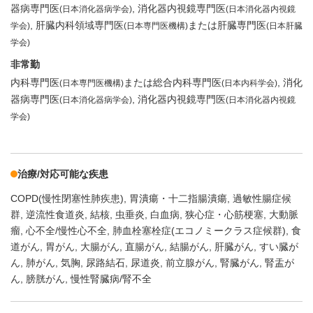
器病専門医
消化器内視鏡専門医
(日本消化器病学会)
(日本消化器内視鏡
肝臓内科領域専門医
または肝臓専門医
学会)
(日本専門医機構)
(日本肝臓
学会)
非常勤
内科専門医
または総合内科専門医
消化
(日本専門医機構)
(日本内科学会)
器病専門医
消化器内視鏡専門医
(日本消化器病学会)
(日本消化器内視鏡
学会)
治療/対応可能な疾患
COPD(慢性閉塞性肺疾患)
胃潰瘍・十二指腸潰瘍
過敏性腸症候
群
逆流性食道炎
結核
虫垂炎
白血病
狭心症・心筋梗塞
大動脈
瘤
心不全/慢性心不全
肺血栓塞栓症(エコノミークラス症候群)
食
道がん
胃がん
大腸がん
直腸がん
結腸がん
肝臓がん
すい臓が
ん
肺がん
気胸
尿路結石
尿道炎
前立腺がん
腎臓がん
腎盂が
ん
膀胱がん
慢性腎臓病/腎不全