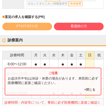
セカンドオピニオン情報提供可
地域連携
直近の求人を確認する
[PR]
PT/OT/STの方
看護師の方
診療案内
診療時間
月
火
水
木
金
土
日
祝
●
●
●
●
●
8:00
〜
12:00
●
10:00
〜
12:00
お盆(8月中旬)は休診・休業の場合があります。来院前に必ず
●
●
医療機関に直接ご確認ください。
13:30
〜
17:30
×閉じる
●
●
●
●
13:30
〜
18:00
診療時間・内容等について、事前に必ず医療機関に直接ご確認く