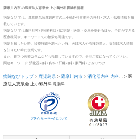
薩摩川内市
の
医療法人恵泉会 上小鶴外科胃腸科
情報
病院なび では、
鹿児島県
薩摩川内市
の
上小鶴外科胃腸科
の
評判・求人・転職
情報を掲
載しています。
病院なび では市区町村別/診療科目別に病院・医院・薬局を探せるほか、予約ができる
医療機関や、キーワードでの検索も可能です。
病院を探したい時、診療時間を調べたい時、医師求人や看護師求人、薬剤師求人情報
を知りたい時に便利です。
また、役立つ医療コラムなども掲載していますので、是非ご覧になってください。
関連キーワード:
消化器内科 / 内科 / 肝臓内科 / 肛門科 / かかりつけ
病院なびトップ
>
鹿児島県
>
薩摩川内市
>
消化器内科
内科
... >
医
療法人恵泉会 上小鶴外科胃腸科
プライバシーマークについて