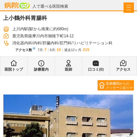
病院なび
人で選べる医院検索
上小鶴外科胃腸科
上川内駅
(駅から
南東に約680m
)
鹿児島県薩摩川内市御陵下町14-12
消化器内科
内科
肝臓内科
肛門科
リハビリテーション科
※
7
10
215
アクセス数
7月
:
6月
:
過去12ヶ月:
医院トップ
診療案内
医師
口コミ(
0
)
アクセス
医療機関からの
メッセージあり