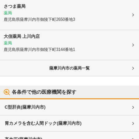
さつま薬局
薬局
鹿児島県薩摩川内市
御陵下町2650番地3
大信薬局 上川内店
薬局
鹿児島県薩摩川内市
御陵下町3144番地1
薩摩川内市
の薬局一覧
各条件で他の医療機関を探す
C型肝炎
(
薩摩川内市
)
胃カメラを含む人間ドック
(
薩摩川内市
)