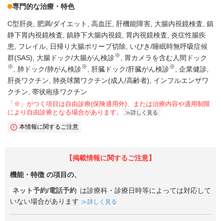
専門的な治療・特色
C型肝炎
肥満/ダイエット
高血圧
肝機能障害
大腸内視鏡検査
鎮
静下胃内視鏡検査
鎮静下大腸内視鏡
胃内視鏡検査
炎症性腸疾
患
フレイル
日帰り大腸ポリープ切除
いびき/睡眠時無呼吸症候
※
群(SAS)
大腸ドック/大腸がん検診
胃カメラを含む人間ドック
※
※
※
肺ドック/肺がん検診
肝臓ドック/肝臓がん検診
企業健診
肝炎ワクチン
肺炎球菌ワクチン(成人/高齢者)
インフルエンザワ
クチン
帯状疱疹ワクチン
「※」がつく項目は自由診療(保険適用外)、または治療内容や適用制限
により自由診療となる場合があります。
詳しく見る
本情報に関するご注意
【掲載情報に関するご注意】
機能・特徴
の項目の、
ネット予約/電話予約
は診療科・診療日時等によっては対応して
いない場合があります
詳しく見る