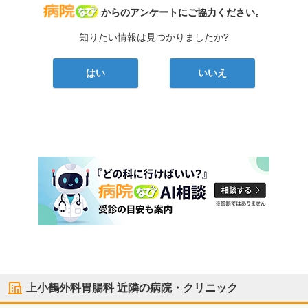
病院なび
からのアンケートにご協力ください。
知りたい情報は見つかりましたか?
はい
いいえ
上小鶴外科胃腸科
近隣の病院・クリニック