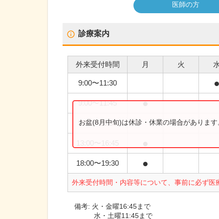
医師の方
診療案内
外来受付時間
月
火
9:00
〜
11:30
●
9:00
〜
11:45
●
お盆(8月中旬)は休診・休業の場合がありま
9:00
〜
16:30
●
13:00
〜
16:45
●
18:00
〜
19:30
外来受付時間・内容等について、事前に必ず医
備考:
火・金曜16:45まで
水・土曜11:45まで