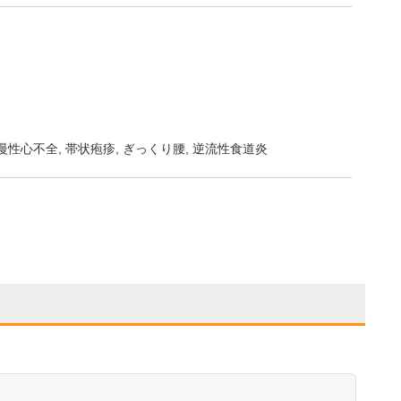
/慢性心不全
帯状疱疹
ぎっくり腰
逆流性食道炎