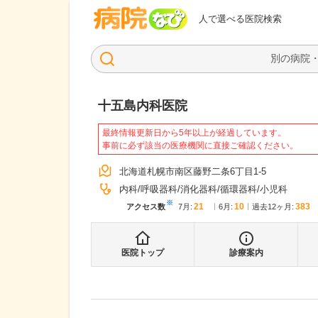
病院なび
人で選べる医院検索
十五島内科医院
最終情報更新日から5年以上が経過しています。
事前に必ず該当の医療機関に直接ご確認ください。
北海道札幌市南区藤野二条6丁目1-5
内科
呼吸器科
消化器科
循環器科
小児科
※
21
10
383
アクセス数
7月
:
6月
:
過去12ヶ月:
医院トップ
診療案内