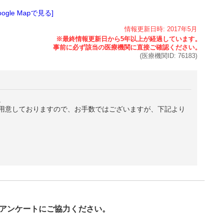
oogle Mapで見る]
情報更新日時:
2017年
5月
(医療機関ID:
76183
)
。
用意しておりますので、お手数ではございますが、下記より
び
アンケートにご協力ください。