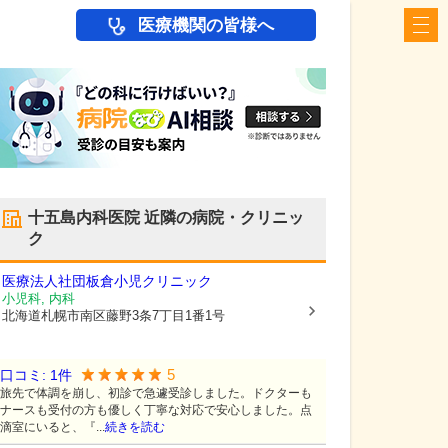
医療機関の皆様へ
十五島内科医院
近隣の病院・クリニッ
ク
医療法人社団板倉小児クリニック
小児科, 内科
北海道札幌市南区
藤野3条7丁目1番1号
5
口コミ:
1
件
旅先で体調を崩し、初診で急遽受診しました。ドクターも
ナースも受付の方も優しく丁寧な対応で安心しました。点
滴室にいると、『...
続きを読む