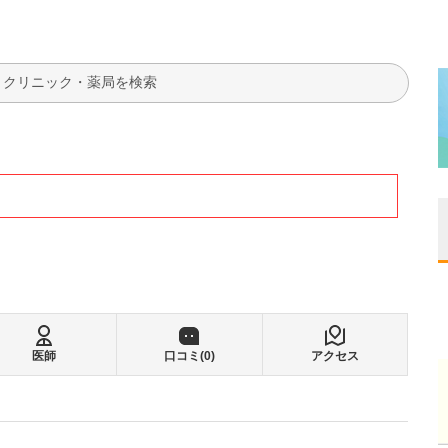
検索
医師
口コミ(
0
)
アクセス