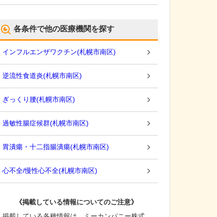
各条件で他の医療機関を探す
インフルエンザワクチン
(
札幌市南区
)
逆流性食道炎
(
札幌市南区
)
ぎっくり腰
(
札幌市南区
)
過敏性腸症候群
(
札幌市南区
)
胃潰瘍・十二指腸潰瘍
(
札幌市南区
)
心不全/慢性心不全
(
札幌市南区
)
《掲載している情報についてのご注意》
掲載している各種情報は、ミーカンパニー株式