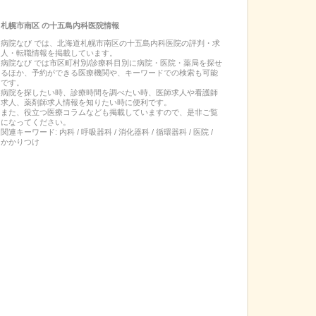
札幌市南区
の
十五島内科医院
情報
病院なび では、
北海道
札幌市南区
の
十五島内科医院
の
評判・求
人・転職
情報を掲載しています。
病院なび では市区町村別/診療科目別に病院・医院・薬局を探せ
るほか、予約ができる医療機関や、キーワードでの検索も可能
です。
病院を探したい時、診療時間を調べたい時、医師求人や看護師
求人、薬剤師求人情報を知りたい時に便利です。
また、役立つ医療コラムなども掲載していますので、是非ご覧
になってください。
関連キーワード:
内科 / 呼吸器科 / 消化器科 / 循環器科 / 医院 /
かかりつけ