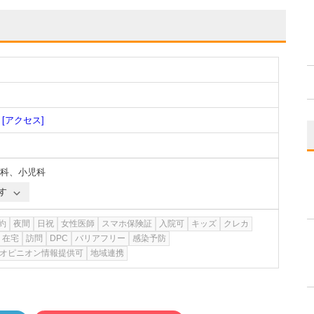
[アクセス]
科
、
小児科
す
約
夜間
日祝
女性医師
スマホ保険証
入院可
キッズ
クレカ
在宅
訪問
DPC
バリアフリー
感染予防
オピニオン情報提供可
地域連携