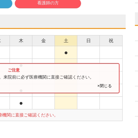
看護師の方
水
木
金
土
日
祝
●
●
●
●
す。来院前に必ず医療機関に直接ご確認ください。
×閉じる
●
●
療機関に直接ご確認ください。