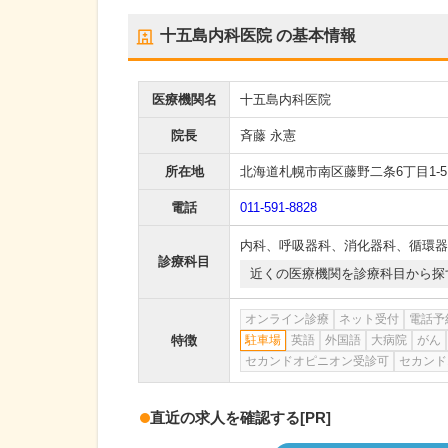
十五島内科医院
の基本情報
医療機関名
十五島内科医院
院長
斉藤 永憲
所在地
北海道札幌市南区藤野二条6丁目1-5
電話
011-591-8828
内科
、
呼吸器科
、
消化器科
、
循環器
診療科目
近くの医療機関を診療科目から探
オンライン診療
ネット受付
電話予
特徴
駐車場
英語
外国語
大病院
がん
セカンドオピニオン受診可
セカンド
直近の求人を確認する
[PR]