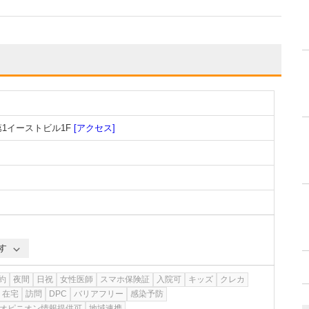
第1イーストビル1F
[アクセス]
す
約
夜間
日祝
女性医師
スマホ保険証
入院可
キッズ
クレカ
在宅
訪問
DPC
バリアフリー
感染予防
オピニオン情報提供可
地域連携