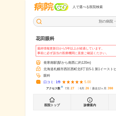
病院なび
人で選べる医院検索
花田眼科
最終情報更新日から5年以上が経過しています。
事前に必ず該当の医療機関に直接ご確認ください。
発寒南駅
(駅から
南西に約120m
)
北海道札幌市西区西町北8丁目5-1 第1イーストビ
眼科
口コミ:
1
件
5.00
※
27
26
398
アクセス数
7月
:
6月
:
過去12ヶ月:
医院トップ
診療案内