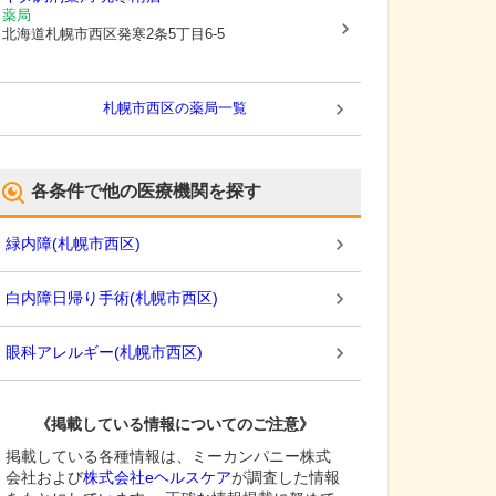
薬局
北海道札幌市西区
発寒2条5丁目6-5
札幌市西区
の薬局一覧
各条件で他の医療機関を探す
緑内障
(
札幌市西区
)
白内障日帰り手術
(
札幌市西区
)
眼科アレルギー
(
札幌市西区
)
《掲載している情報についてのご注意》
掲載している各種情報は、ミーカンパニー株式
会社および
株式会社eヘルスケア
が調査した情報