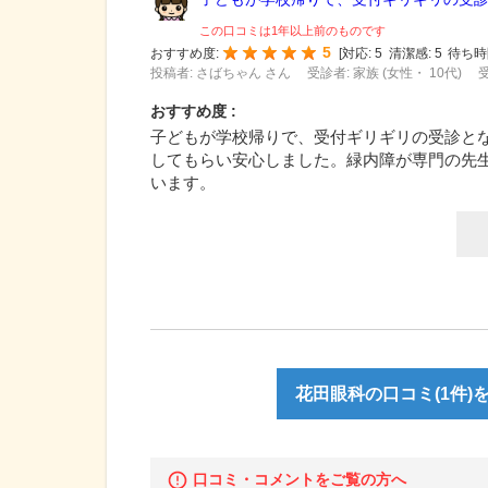
この口コミは1年以上前のものです
5
おすすめ度:
[
対応:
5
清潔感:
5
待ち時
投稿者: さばちゃん さん
受診者: 家族 (女性・ 10代)
受
おすすめ度 :
子どもが学校帰りで、受付ギリギリの受診と
してもらい安心しました。緑内障が専門の先
います。
花田眼科の口コミ(1件)
口コミ・コメントをご覧の方へ