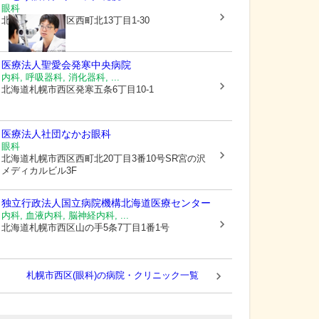
眼科
北海道札幌市西区
西町北13丁目1-30
医療法人聖愛会
発寒中央病院
内科, 呼吸器科, 消化器科, ...
北海道札幌市西区
発寒五条6丁目10-1
医療法人社団なかお眼科
眼科
北海道札幌市西区
西町北20丁目3番10号SR宮の沢
メディカルビル3F
独立行政法人国立病院機構北海道医療センター
内科, 血液内科, 脳神経内科, ...
北海道札幌市西区
山の手5条7丁目1番1号
札幌市西区(眼科)の病院・クリニック一覧