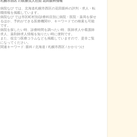
札幌市西区
の
医療法人社団 花田眼科
情報
病院なび では、
北海道
札幌市西区
の
花田眼科
の
評判・求人・転
職
情報を掲載しています。
病院なび では市区町村別/診療科目別に病院・医院・薬局を探せ
るほか、予約ができる医療機関や、キーワードでの検索も可能
です。
病院を探したい時、診療時間を調べたい時、医師求人や看護師
求人、薬剤師求人情報を知りたい時に便利です。
また、役立つ医療コラムなども掲載していますので、是非ご覧
になってください。
関連キーワード:
眼科 / 北海道 / 札幌市西区 / かかりつけ