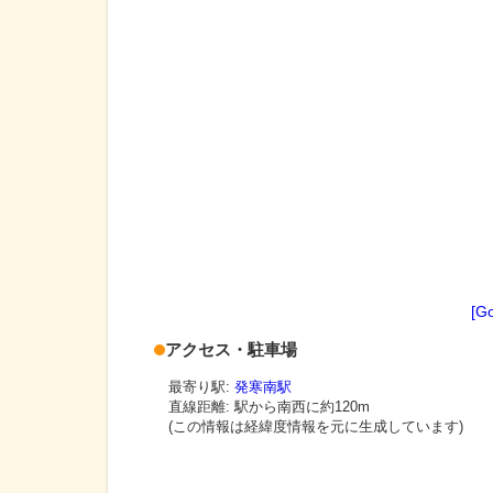
[G
アクセス・駐車場
最寄り駅:
発寒南駅
直線距離: 駅から
南西に約120m
(この情報は経緯度情報を元に生成しています)