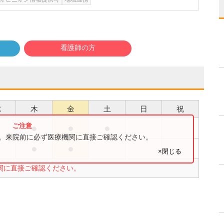
看護師の方
水
木
金
土
日
祝
●
●
●
す。来院前に必ず医療機関に直接ご確認ください。
●
●
×閉じる
関に直接ご確認ください。