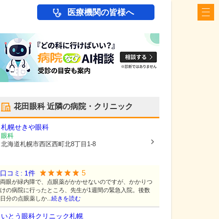
医療機関の皆様へ
花田眼科
近隣の病院・クリニック
札幌せきや眼科
眼科
北海道札幌市西区
西町北8丁目1-8
5
口コミ:
1
件
両眼が緑内障で、点眼薬がかかせないのですが、かかりつ
けの病院に行ったところ、先生が1週間の緊急入院。後数
日分の点眼薬しか...
続きを読む
いとう眼科クリニック札幌