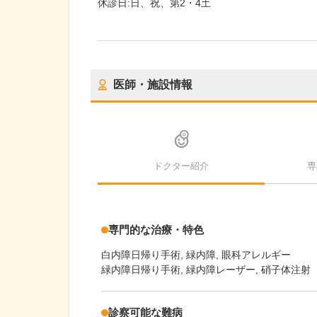
休診日:
日、祝、第2・4土
医師・施設情報
ドクター紹介
専
専門的な治療・特色
白内障日帰り手術
緑内障
眼科アレルギー
緑内障日帰り手術, 緑内障レーザー, 硝子体注射
診察可能な難病