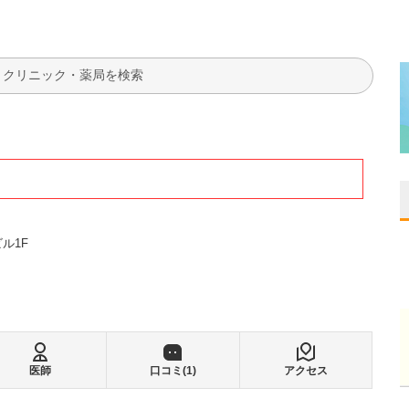
検索
ル1F
医師
口コミ(
1
)
アクセス