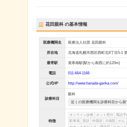
花田眼科
の基本情報
医療機関名
医療法人社団 花田眼科
所在地
北海道札幌市西区西町北8丁目5-1 
最寄駅
発寒南駅
(駅から
南西に約120m
)
電話
011-664-1166
公式HP
http://www.hanada-ganka.com/
眼科
診療科目
近くの医療機関を診療科目から探
オンライン診療
ネット受付
電話予
特徴
駐車場
英語
外国語
大病院
がん
セカンドオピニオン受診可
セカンド