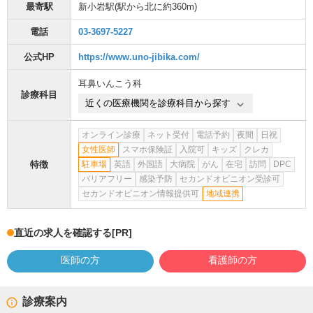
最寄駅
新小岩駅
(駅から
北に約360m
)
電話
03-3697-5227
公式HP
https://www.uno-jibika.com/
耳鼻いんこう科
診療科目
近くの医療機関を診療科目から探す
オンライン診療
ネット受付
電話予約
夜間
日祝
女性医師
スマホ保険証
入院可
キッズ
クレカ
特徴
駐車場
英語
外国語
大病院
がん
在宅
訪問
DPC
バリアフリー
感染予防
セカンドオピニオン受診可
セカンドオピニオン情報提供可
地域連携
直近の求人を確認する
[PR]
医師の方
看護師の方
診療案内