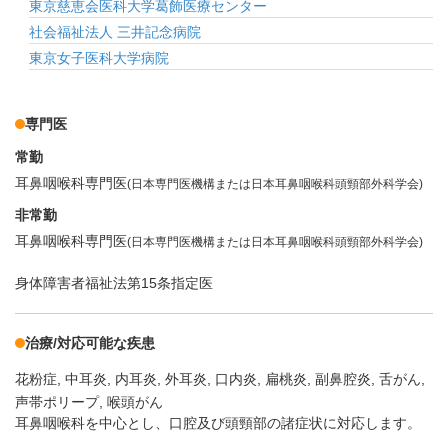
東京慈恵会医科大学葛飾医療センター
社会福祉法人 三井記念病院
東京女子医科大学病院
専門医
常勤
耳鼻咽喉科専門医
(日本専門医機構または日本耳鼻咽喉科頭頸部外科学会)
非常勤
耳鼻咽喉科専門医
(日本専門医機構または日本耳鼻咽喉科頭頸部外科学会)
身体障害者福祉法第15条指定医
治療/対応可能な疾患
花粉症
中耳炎
内耳炎
外耳炎
口内炎
扁桃炎
副鼻腔炎
舌がん
声帯ポリープ
喉頭がん
耳鼻咽喉科を中心とし、口腔及び頭頸部の諸症状に対応します。