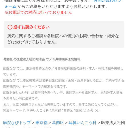
掲載情報に誤りがある場合には、お手数ですが、
お問い合わせフ
ォーム
からご連絡をいただけますようお願いいたします。
※お電話での対応は行っておりません
必ずお読みください
病気に関するご相談や各医院への個別のお問い合わせ・紹介な
どは受け付けておりません。
葛飾区
の
医療法人社団昭浩会 ウノ耳鼻咽喉科医院
情報
病院なび では、
東京都
葛飾区
の
ウノ耳鼻咽喉科医院
の
評判・求人・転職
情報を掲載し
ています。
病院なび では市区町村別/診療科目別に病院・医院・薬局を探せるほか、予約ができる
医療機関や、キーワードでの検索も可能です。
病院を探したい時、診療時間を調べたい時、医師求人や看護師求人、薬剤師求人情報
を知りたい時に便利です。
また、役立つ医療コラムなども掲載していますので、是非ご覧になってください。
関連キーワード:
耳鼻いんこう科 / 東京都 / 葛飾区 / 医院 / かかりつけ
病院なびトップ
>
東京都
>
葛飾区
>
耳鼻いんこう科
>
医療法人社団