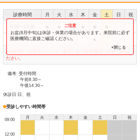
診療時間
月
火
水
木
金
土
日
祝
●
●
●
●
●
●
9:00
〜
12:30
お盆(8月中旬)は休診・休業の場合があります。来院前に必ず
●
●
●
●
医療機関に直接ご確認ください。
15:00
〜
18:30
×閉じる
診療時間・内容等について、事前に必ず医療機関に直接ご確認く
ださい。
備考:
受付時間
午前8:30～
午後14:30～
休診日:
日、祝
受診しやすい時間帯
月
火
水
木
金
土
日
祝
09:00
12:00