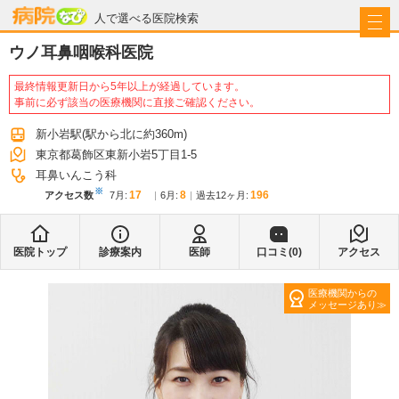
病院なび
人で選べる医院検索
ウノ耳鼻咽喉科医院
最終情報更新日から5年以上が経過しています。
事前に必ず該当の医療機関に直接ご確認ください。
新小岩駅
(駅から
北に約360m
)
東京都葛飾区東新小岩5丁目1-5
耳鼻いんこう科
※
17
8
196
アクセス数
7月
:
6月
:
過去12ヶ月:
医院トップ
診療案内
医師
口コミ(
0
)
アクセス
医療機関からの
メッセージあり