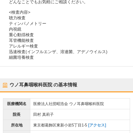
どんなことでもお気軽にご相談ください。
<検査内容>
聴力検査
ティンパノメトリー
内視鏡
重心動揺検査
耳管機能検査
アレルギー検査
迅速検査(インフルエンザ、溶連菌、アデノウイルス)
細菌培養検査
ウノ耳鼻咽喉科医院
の基本情報
医療機関名
医療法人社団昭浩会 ウノ耳鼻咽喉科医院
院長
田村 真莉子
所在地
東京都葛飾区東新小岩5丁目1-5
[アクセス]