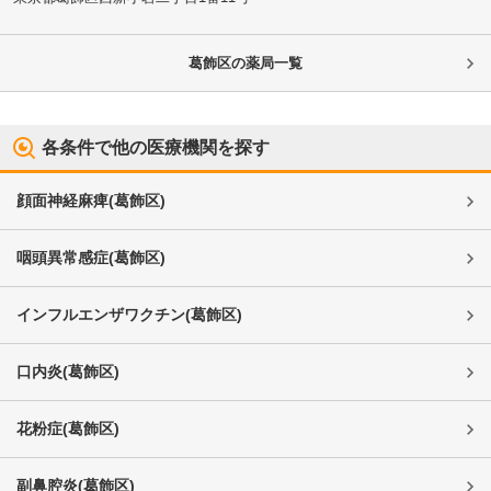
葛飾区
の薬局一覧
各条件で他の医療機関を探す
顔面神経麻痺
(
葛飾区
)
咽頭異常感症
(
葛飾区
)
インフルエンザワクチン
(
葛飾区
)
口内炎
(
葛飾区
)
花粉症
(
葛飾区
)
副鼻腔炎
(
葛飾区
)