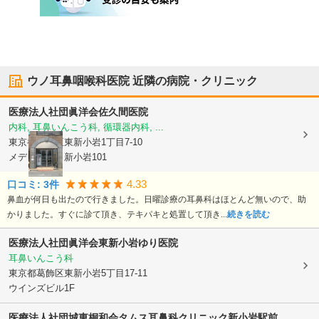
ウノ耳鼻咽喉科医院
近隣の病院・クリニック
医療法人社団眞洋会
佐久間医院
内科, 耳鼻いんこう科, 循環器内科, ...
東京都葛飾区
東新小岩1丁目7-10
メディパーク新小岩101
4.33
口コミ:
3
件
鼻血が何日も出たので行きました。日曜診療の耳鼻科はほとんど無いので、助
かりました。すぐに診て頂き、テキパキと処置して頂き...
続きを読む
医療法人社団眞洋会
東新小岩ゆり医院
耳鼻いんこう科
東京都葛飾区
東新小岩5丁目17-11
ウインズビル1F
医療法人社団城東桐和会タムス耳鼻科クリニック新小岩駅前