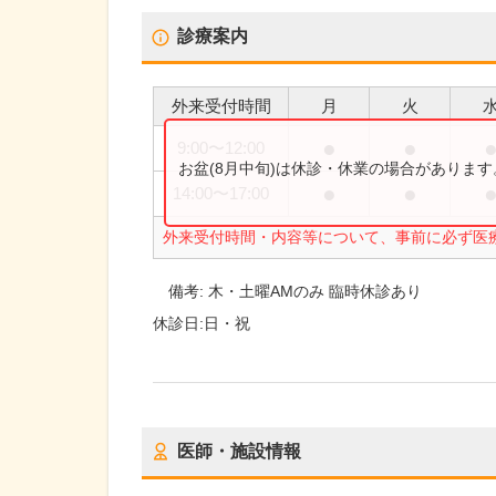
診療案内
外来受付時間
月
火
●
●
9:00
〜
12:00
お盆(8月中旬)は休診・休業の場合がありま
●
●
14:00
〜
17:00
外来受付時間・内容等について、事前に必ず医
備考:
木・土曜AMのみ 臨時休診あり
休診日:
日・祝
医師・施設情報