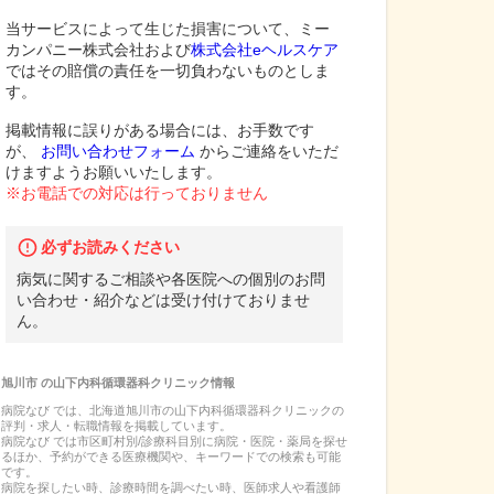
当サービスによって生じた損害について、ミー
カンパニー株式会社および
株式会社eヘルスケア
ではその賠償の責任を一切負わないものとしま
す。
掲載情報に誤りがある場合には、お手数です
が、
お問い合わせフォーム
からご連絡をいただ
けますようお願いいたします。
※お電話での対応は行っておりません
必ずお読みください
病気に関するご相談や各医院への個別のお問
い合わせ・紹介などは受け付けておりませ
ん。
旭川市
の
山下内科循環器科クリニック
情報
病院なび では、
北海道
旭川市
の
山下内科循環器科クリニック
の
評判・求人・転職
情報を掲載しています。
病院なび では市区町村別/診療科目別に病院・医院・薬局を探せ
るほか、予約ができる医療機関や、キーワードでの検索も可能
です。
病院を探したい時、診療時間を調べたい時、医師求人や看護師