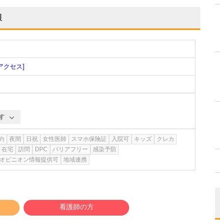
報
アクセス]
す
約
夜間
日祝
女性医師
スマホ保険証
入院可
キッズ
クレカ
在宅
訪問
DPC
バリアフリー
感染予防
オピニオン情報提供可
地域連携
看護師の方