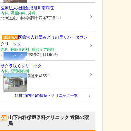
医療法人社団創成
旭川南病院
内科, 胃腸内科, 外科, ...
北海道旭川市
神楽岡十四条7丁目1-1
医療法人社団みどりの里
リバータウン
認証済み
クリニック
内科, 呼吸器内科, 緩和ケア内科
北海道旭川市
旭神2条2丁目1番8号
サクラ咲くクリニック
内科, 循環器内科
北海道旭川市
宮前通東4155-1
旭川市(内科)の病院・クリニック一覧
山下内科循環器科クリニック
近隣の薬
局