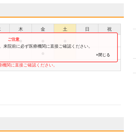
水
木
金
土
日
祝
●
●
●
●
す。来院前に必ず医療機関に直接ご確認ください。
●
●
×閉じる
療機関に直接ご確認ください。