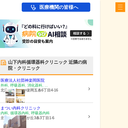
医療機関の皆様へ
山下内科循環器科クリニック
近隣の病
院・クリニック
医療法人社団
神楽岡医院
外科, 呼吸器科, 消化器科, ...
北海道旭川市
神楽岡五条6丁目4-16
まつい内科クリニック
内科, 循環器内科, 呼吸器内科
北海道旭川市
緑が丘3条3丁目1-6