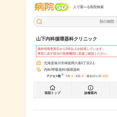
病院なび
人で選べる医院検索
山下内科循環器科クリニック
最終情報更新日から5年以上が経過しています。
事前に必ず該当の医療機関に直接ご確認ください。
北海道旭川市神楽岡六条5丁目2-1
内科
呼吸器科
循環器科
※
1
2
112
アクセス数
7月
:
6月
:
過去12ヶ月:
医院トップ
診療案内