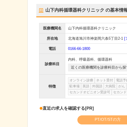
山下内科循環器科クリニック
の基本情
医療機関名
山下内科循環器科クリニック
所在地
北海道旭川市神楽岡六条5丁目2-1
[
電話
0166-66-1800
内科
、
呼吸器科
、
循環器科
診療科目
近くの医療機関を診療科目から探
オンライン診療
ネット受付
電話予
特徴
駐車場
英語
外国語
大病院
がん
セカンドオピニオン受診可
セカンド
直近の求人を確認する
[PR]
PT/OT/STの方