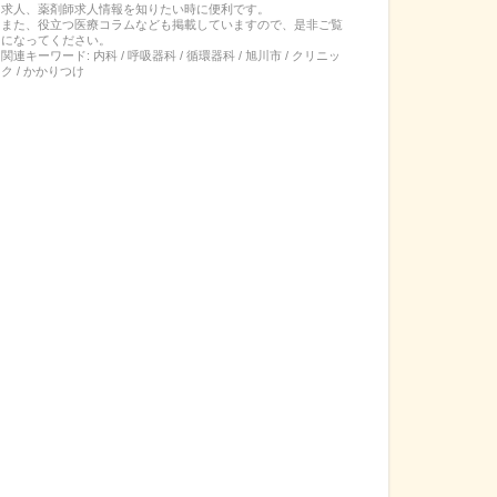
求人、薬剤師求人情報を知りたい時に便利です。
また、役立つ医療コラムなども掲載していますので、是非ご覧
になってください。
関連キーワード:
内科 / 呼吸器科 / 循環器科 / 旭川市 / クリニッ
ク / かかりつけ