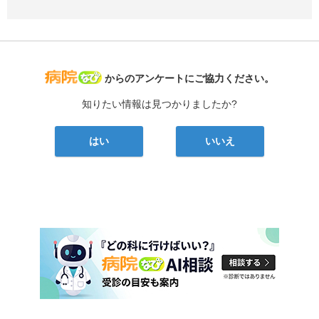
病院なび
からのアンケートにご協力ください。
知りたい情報は見つかりましたか?
はい
いいえ