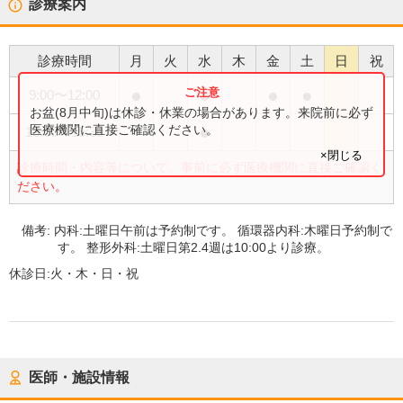
診療案内
診療時間
月
火
水
木
金
土
日
祝
●
●
●
●
9:00
〜
12:00
お盆(8月中旬)は休診・休業の場合があります。来院前に必ず
●
医療機関に直接ご確認ください。
13:00
〜
15:30
×閉じる
診療時間・内容等について、事前に必ず医療機関に直接ご確認く
ださい。
備考:
内科:土曜日午前は予約制です。 循環器内科:木曜日予約制で
す。 整形外科:土曜日第2.4週は10:00より診療。
休診日:
火・木・日・祝
医師・施設情報