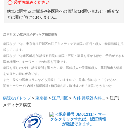
必ずお読みください
病気に関するご相談や各医院への個別のお問い合わせ・紹介な
どは受け付けておりません。
江戸川区
の
江戸川メディケア病院
情報
病院なび では、
東京都
江戸川区
の
江戸川メディケア病院
の
評判・求人・転職
情報を掲
載しています。
病院なび では市区町村別/診療科目別に病院・医院・薬局を探せるほか、予約ができる
医療機関や、キーワードでの検索も可能です。
病院を探したい時、診療時間を調べたい時、医師求人や看護師求人、薬剤師求人情報
を知りたい時に便利です。
また、役立つ医療コラムなども掲載していますので、是非ご覧になってください。
関連キーワード:
内科 / 循環器科 / 糖尿病内科 / 脳神経内科 / 病院 / かかりつけ
病院なびトップ
>
東京都
>
江戸川区
>
内科
循環器内科
... >
江戸川
メディケア病院