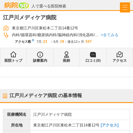
病院なび
人で選べる医院検索
江戸川メディケア病院
東京都江戸川区東松本二丁目14番12号
全てみる
内科
循環器科
糖尿病内科
脳神経内科
消化器科
...
※
23
19
547
アクセス数
7月
:
6月
:
過去12ヶ月:
医院トップ
診療案内
医師
口コミ(
0
)
アクセス
江戸川メディケア病院
の基本情報
医療機関名
江戸川メディケア病院
所在地
東京都江戸川区東松本二丁目14番12号
[アクセス]