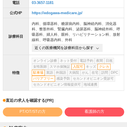
電話
03-3657-1181
公式HP
https://edogawa-medicare.jp/
内科
、
循環器科
、
糖尿病内科
、
脳神経内科
、
消化器
科
、
整形外科
、
腎臓内科
、
泌尿器科
、
脳神経外科
、
呼
吸器科
、
婦人科
、
眼科
、
リハビリテーション科
、
放射
診療科目
線科
、
呼吸器内科
、
外科
近くの医療機関を診療科目から探す
オンライン診療
ネット受付
電話予約
夜間
日祝
女性医師
スマホ保険証
入院可
キッズ
クレカ
特徴
駐車場
英語
外国語
大病院
がん
在宅
訪問
DPC
バリアフリー
感染予防
セカンドオピニオン受診可
セカンドオピニオン情報提供可
地域連携
直近の求人を確認する
[PR]
PT/OT/STの方
看護師の方