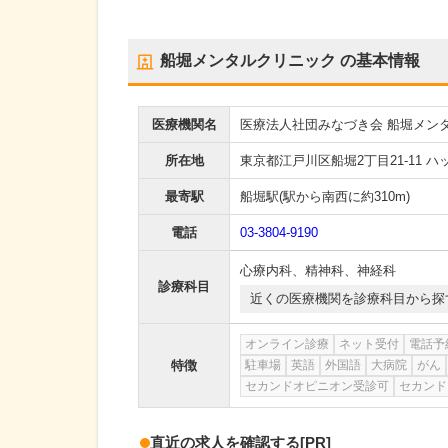
船堀メンタルクリニック
の基本情報
医療機関名
医療法人社団みなづき会 船堀メン
所在地
東京都江戸川区船堀2丁目21-11 
最寄駅
船堀駅
(駅から
南西に約310m
)
電話
03-3804-9190
心療内科
、
精神科
、
神経科
診療科目
近くの医療機関を診療科目から探
オンライン診療
ネット受付
電話予
特徴
駐車場
英語
外国語
大病院
がん
セカンドオピニオン受診可
セカンド
直近の求人を確認する
[PR]