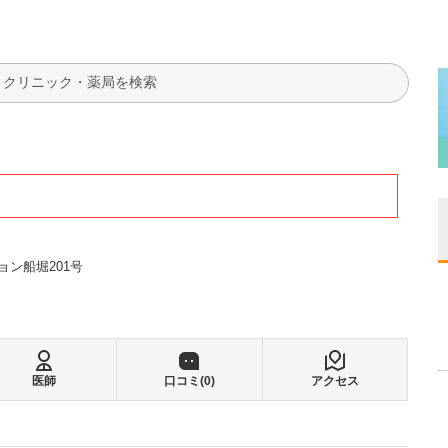
検索
ョン船堀201号
医師
口コミ(
0
)
アクセス