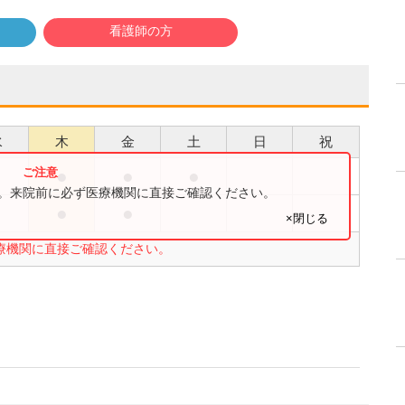
看護師の方
水
木
金
土
日
祝
●
●
●
す。来院前に必ず医療機関に直接ご確認ください。
●
●
×閉じる
療機関に直接ご確認ください。