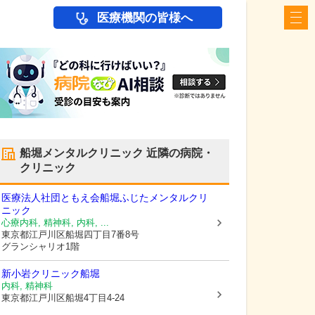
医療機関の皆様へ
船堀メンタルクリニック
近隣の病院・
クリニック
医療法人社団ともえ会船堀ふじたメンタルクリ
ニック
心療内科, 精神科, 内科, ...
東京都江戸川区
船堀四丁目7番8号
グランシャリオ1階
新小岩クリニック船堀
内科, 精神科
東京都江戸川区
船堀4丁目4-24