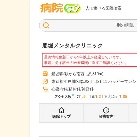
病院なび
人で選べる医院検索
船堀メンタルクリニック
最終情報更新日から5年以上が経過しています。
事前に必ず該当の医療機関に直接ご確認ください。
船堀駅
(駅から
南西に約310m
)
東京都江戸川区船堀2丁目21-11 ハッピーマンシ
心療内科
精神科
神経科
※
9
2
85
アクセス数
7月
:
6月
:
過去12ヶ月:
医院トップ
診療案内