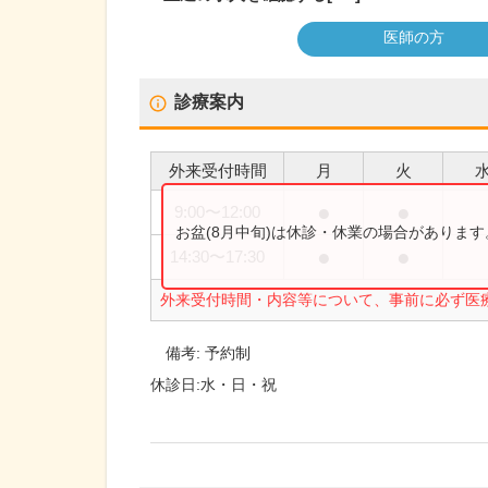
医師の方
診療案内
外来受付時間
月
火
●
●
9:00
〜
12:00
お盆(8月中旬)は休診・休業の場合がありま
●
●
14:30
〜
17:30
外来受付時間・内容等について、事前に必ず医
備考:
予約制
休診日:
水・日・祝