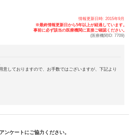
情報更新日時:
2015年
9月
(医療機関ID:
7709
)
。
用意しておりますので、お手数ではございますが、下記より
び
アンケートにご協力ください。