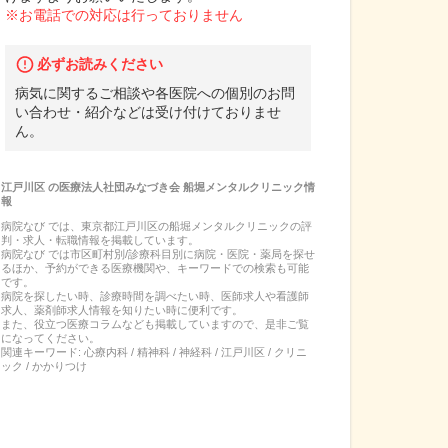
※お電話での対応は行っておりません
必ずお読みください
病気に関するご相談や各医院への個別のお問
い合わせ・紹介などは受け付けておりませ
ん。
江戸川区
の
医療法人社団みなづき会 船堀メンタルクリニック
情
報
病院なび では、
東京都
江戸川区
の
船堀メンタルクリニック
の
評
判・求人・転職
情報を掲載しています。
病院なび では市区町村別/診療科目別に病院・医院・薬局を探せ
るほか、予約ができる医療機関や、キーワードでの検索も可能
です。
病院を探したい時、診療時間を調べたい時、医師求人や看護師
求人、薬剤師求人情報を知りたい時に便利です。
また、役立つ医療コラムなども掲載していますので、是非ご覧
になってください。
関連キーワード:
心療内科 / 精神科 / 神経科 / 江戸川区 / クリニ
ック / かかりつけ