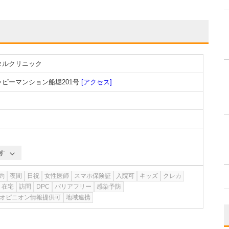
タルクリニック
ハッピーマンション船堀201号
[アクセス]
す
約
夜間
日祝
女性医師
スマホ保険証
入院可
キッズ
クレカ
在宅
訪問
DPC
バリアフリー
感染予防
オピニオン情報提供可
地域連携