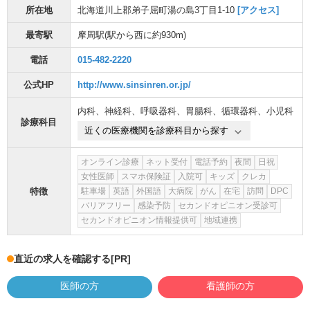
所在地
北海道川上郡弟子屈町湯の島3丁目1-10
[アクセス]
最寄駅
摩周駅
(駅から
西に約930m
)
電話
015-482-2220
公式HP
http://www.sinsinren.or.jp/
内科
、
神経科
、
呼吸器科
、
胃腸科
、
循環器科
、
小児科
診療科目
近くの医療機関を診療科目から探す
オンライン診療
ネット受付
電話予約
夜間
日祝
女性医師
スマホ保険証
入院可
キッズ
クレカ
特徴
駐車場
英語
外国語
大病院
がん
在宅
訪問
DPC
バリアフリー
感染予防
セカンドオピニオン受診可
セカンドオピニオン情報提供可
地域連携
直近の求人を確認する
[PR]
医師の方
看護師の方