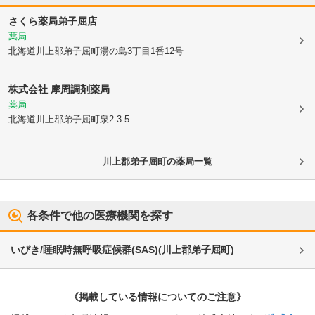
さくら薬局弟子屈店
薬局
北海道川上郡弟子屈町
湯の島3丁目1番12号
株式会社 摩周調剤薬局
薬局
北海道川上郡弟子屈町
泉2-3-5
川上郡弟子屈町
の薬局一覧
各条件で他の医療機関を探す
いびき/睡眠時無呼吸症候群(SAS)
(
川上郡弟子屈町
)
《掲載している情報についてのご注意》