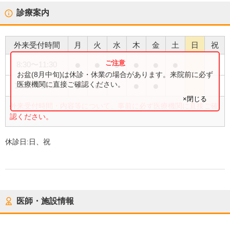
診療案内
外来受付時間
月
火
水
木
金
土
日
祝
●
●
●
●
●
●
8:30
〜
11:30
お盆(8月中旬)は休診・休業の場合があります。来院前に必ず
●
●
●
●
医療機関に直接ご確認ください。
13:30
〜
16:30
×閉じる
外来受付時間・内容等について、事前に必ず医療機関に直接ご確
認ください。
休診日:
日、祝
医師・施設情報