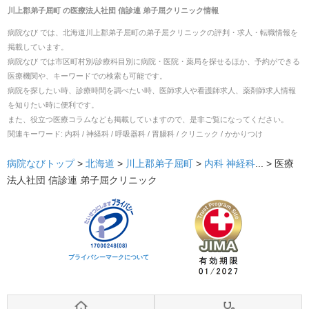
川上郡弟子屈町
の
医療法人社団 信診連 弟子屈クリニック
情報
病院なび では、
北海道
川上郡弟子屈町
の
弟子屈クリニック
の
評判・求人・転職
情報を
掲載しています。
病院なび では市区町村別/診療科目別に病院・医院・薬局を探せるほか、予約ができる
医療機関や、キーワードでの検索も可能です。
病院を探したい時、診療時間を調べたい時、医師求人や看護師求人、薬剤師求人情報
を知りたい時に便利です。
また、役立つ医療コラムなども掲載していますので、是非ご覧になってください。
関連キーワード:
内科 / 神経科 / 呼吸器科 / 胃腸科 / クリニック / かかりつけ
病院なびトップ
>
北海道
>
川上郡弟子屈町
>
内科
神経科
... >
医療
法人社団 信診連 弟子屈クリニック
プライバシーマークについて