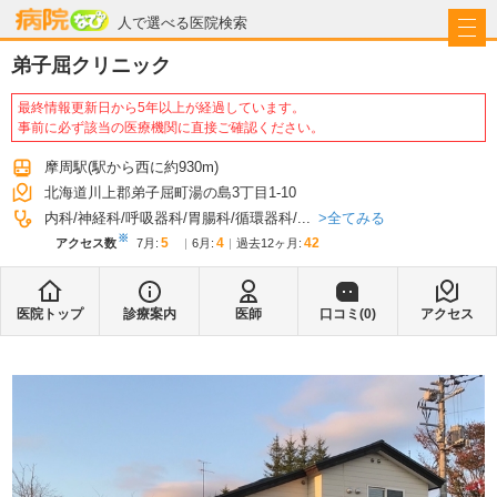
病院なび
人で選べる医院検索
弟子屈クリニック
最終情報更新日から5年以上が経過しています。
事前に必ず該当の医療機関に直接ご確認ください。
摩周駅
(駅から
西に約930m
)
北海道川上郡弟子屈町湯の島3丁目1-10
全てみる
内科
神経科
呼吸器科
胃腸科
循環器科
...
※
5
4
42
アクセス数
7月
:
6月
:
過去12ヶ月:
医院トップ
診療案内
医師
口コミ(
0
)
アクセス