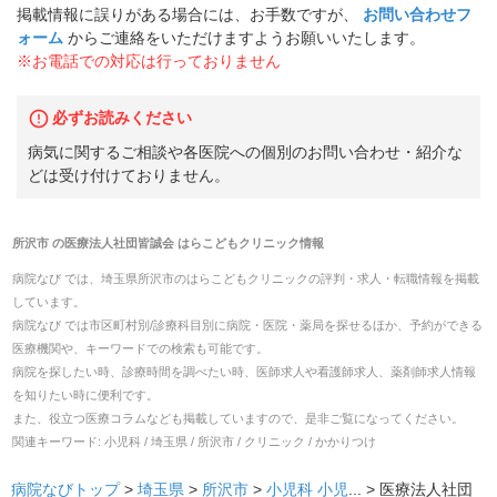
掲載情報に誤りがある場合には、お手数ですが、
お問い合わせフ
ォーム
からご連絡をいただけますようお願いいたします。
※お電話での対応は行っておりません
必ずお読みください
病気に関するご相談や各医院への個別のお問い合わせ・紹介な
どは受け付けておりません。
所沢市
の
医療法人社団皆誠会 はらこどもクリニック
情報
病院なび では、
埼玉県
所沢市
の
はらこどもクリニック
の
評判・求人・転職
情報を掲載
しています。
病院なび では市区町村別/診療科目別に病院・医院・薬局を探せるほか、予約ができる
医療機関や、キーワードでの検索も可能です。
病院を探したい時、診療時間を調べたい時、医師求人や看護師求人、薬剤師求人情報
を知りたい時に便利です。
また、役立つ医療コラムなども掲載していますので、是非ご覧になってください。
関連キーワード:
小児科 / 埼玉県 / 所沢市 / クリニック / かかりつけ
病院なびトップ
>
埼玉県
>
所沢市
>
小児科
小児
... >
医療法人社団