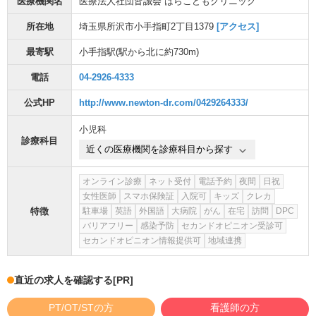
医療機関名
医療法人社団皆誠会 はらこどもクリニック
所在地
埼玉県所沢市小手指町2丁目1379
[アクセス]
最寄駅
小手指駅
(駅から
北に約730m
)
電話
04-2926-4333
公式HP
http://www.newton-dr.com/0429264333/
小児科
診療科目
近くの医療機関を診療科目から探す
オンライン診療
ネット受付
電話予約
夜間
日祝
女性医師
スマホ保険証
入院可
キッズ
クレカ
特徴
駐車場
英語
外国語
大病院
がん
在宅
訪問
DPC
バリアフリー
感染予防
セカンドオピニオン受診可
セカンドオピニオン情報提供可
地域連携
直近の求人を確認する
[PR]
PT/OT/STの方
看護師の方