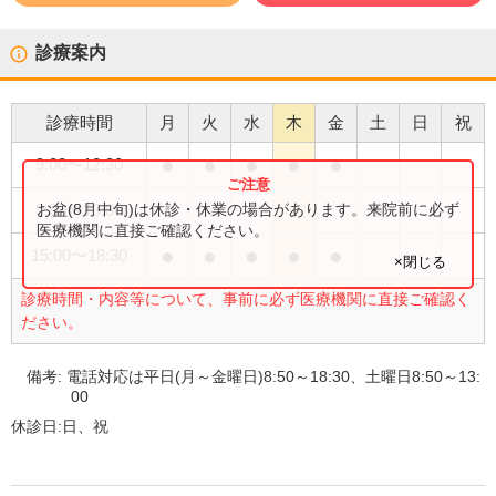
診療案内
診療時間
月
火
水
木
金
土
日
祝
●
●
●
●
●
9:00
〜
12:30
●
お盆(8月中旬)は休診・休業の場合があります。来院前に必ず
9:00
〜
13:00
医療機関に直接ご確認ください。
●
●
●
●
●
15:00
〜
18:30
×閉じる
診療時間・内容等について、事前に必ず医療機関に直接ご確認く
ださい。
備考:
電話対応は平日(月～金曜日)8:50～18:30、土曜日8:50～13:
00
休診日:
日、祝