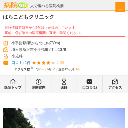
病院なび
人で選べる医院検索
はらこどもクリニック
最終情報更新日から5年以上が経過しています。
事前に必ず該当の医療機関に直接ご確認ください。
小手指駅
(駅から
北に約730m
)
埼玉県所沢市小手指町2丁目1379
小児科
口コミ:
1
件
4.00
※
--
2
46
アクセス数
7月
:
6月
:
過去12ヶ月:
医院トップ
診療案内
医師
口コミ(
1
)
アクセス