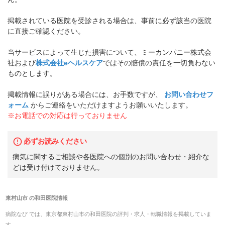
掲載されている医院を受診される場合は、事前に必ず該当の医院
に直接ご確認ください。
当サービスによって生じた損害について、ミーカンパニー株式会
社および
株式会社eヘルスケア
ではその賠償の責任を一切負わない
ものとします。
掲載情報に誤りがある場合には、お手数ですが、
お問い合わせフ
ォーム
からご連絡をいただけますようお願いいたします。
※お電話での対応は行っておりません
必ずお読みください
病気に関するご相談や各医院への個別のお問い合わせ・紹介な
どは受け付けておりません。
東村山市
の
和田医院
情報
病院なび では、
東京都
東村山市
の
和田医院
の
評判・求人・転職
情報を掲載していま
す。