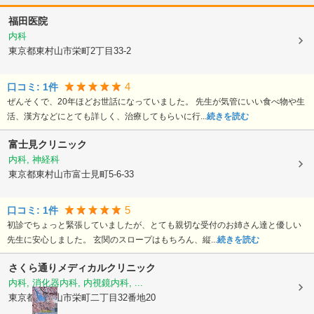
福田医院
内科
東京都東村山市
栄町2丁目33-2
4
口コミ:
1
件
ぜんそくで、20年ほどお世話になっていました。 先生が気管にいい食べ物や生
活、漢方などにとても詳しく、治療してもらいに行...
続きを読む
富士見クリニック
内科, 神経科
東京都東村山市
富士見町5-6-33
5
口コミ:
1
件
初診でちょっと緊張していましたが、とても親切な受付のお姉さん達と優しい
先生に安心しました。 玄関のスロープはもちろん、縦...
続きを読む
さくら通りメディカルクリニック
内科, 消化器内科, 内視鏡内科, ...
東京都東村山市
栄町二丁目32番地20