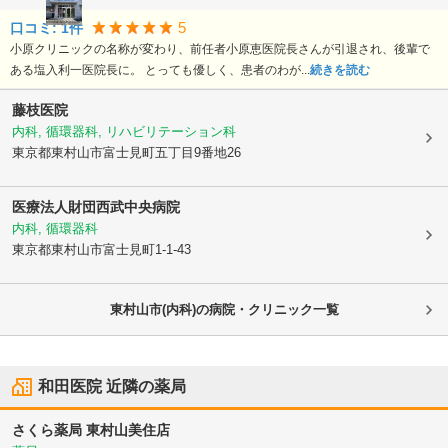
5
口コミ:
1
件
小原クリニックの名称が変わり、前任者小原恵医院長さんが引退され、後輩で
ある塩入利一医院長に。 とっても優しく、患者のわが...
続きを読む
藤枝医院
内科, 循環器科, リハビリテーション科
東京都東村山市
富士見町五丁目9番地26
医療法人財団
西武中央病院
内科, 循環器科
東京都東村山市
富士見町1-1-43
東村山市(内科)の病院・クリニック一覧
和田医院
近隣の薬局
さくら薬局 東村山美住店