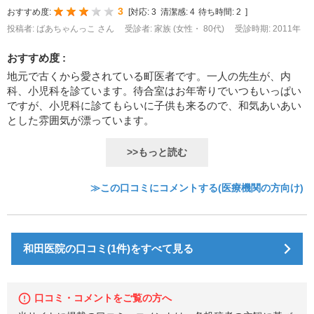
3
おすすめ度:
[
対応:
3
清潔感:
4
待ち時間:
2
]
投稿者: ばあちゃんっこ さん
受診者: 家族 (女性・ 80代)
受診時期: 2011年
おすすめ度 :
地元で古くから愛されている町医者です。一人の先生が、内
科、小児科を診ています。待合室はお年寄りでいつもいっぱい
ですが、小児科に診てもらいに子供も来るので、和気あいあい
とした雰囲気が漂っています。
>>もっと読む
≫この口コミにコメントする(医療機関の方向け)
和田医院の口コミ(1件)をすべて見る
口コミ・コメントをご覧の方へ