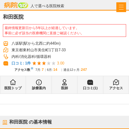
病院なび
人で選べる医院検索
和田医院
最終情報更新日から5年以上が経過しています。
事前に必ず該当の医療機関に直接ご確認ください。
八坂駅
(駅から
北西に約440m
)
東京都東村山市美住町1丁目7-33
内科
消化器科
循環器科
口コミ:
1
件
3.00
※
7
14
247
アクセス数
7月
:
6月
:
過去12ヶ月:
医院トップ
診療案内
医師
口コミ(
1
)
アクセス
和田医院
の基本情報