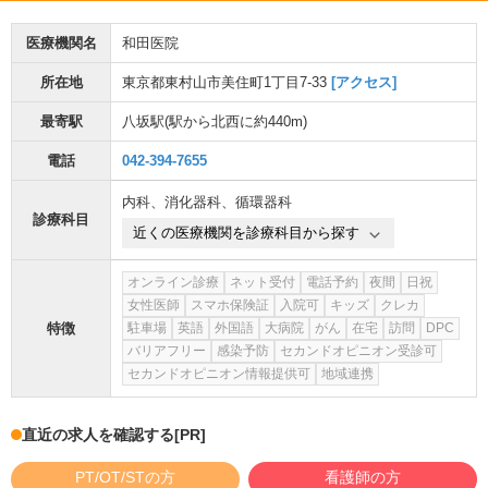
医療機関名
和田医院
所在地
東京都東村山市美住町1丁目7-33
[アクセス]
最寄駅
八坂駅
(駅から
北西に約440m
)
電話
042-394-7655
内科
、
消化器科
、
循環器科
診療科目
近くの医療機関を診療科目から探す
オンライン診療
ネット受付
電話予約
夜間
日祝
女性医師
スマホ保険証
入院可
キッズ
クレカ
特徴
駐車場
英語
外国語
大病院
がん
在宅
訪問
DPC
バリアフリー
感染予防
セカンドオピニオン受診可
セカンドオピニオン情報提供可
地域連携
直近の求人を確認する
[PR]
PT/OT/STの方
看護師の方