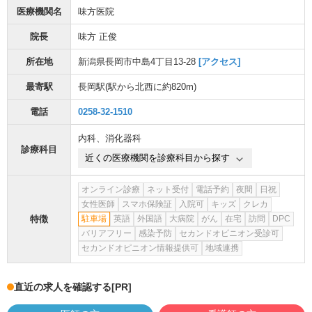
医療機関名
味方医院
院長
味方 正俊
所在地
新潟県長岡市中島4丁目13-28
[アクセス]
最寄駅
長岡駅
(駅から
北西に約820m
)
電話
0258-32-1510
内科
、
消化器科
診療科目
近くの医療機関を診療科目から探す
オンライン診療
ネット受付
電話予約
夜間
日祝
女性医師
スマホ保険証
入院可
キッズ
クレカ
特徴
駐車場
英語
外国語
大病院
がん
在宅
訪問
DPC
バリアフリー
感染予防
セカンドオピニオン受診可
セカンドオピニオン情報提供可
地域連携
直近の求人を確認する
[PR]