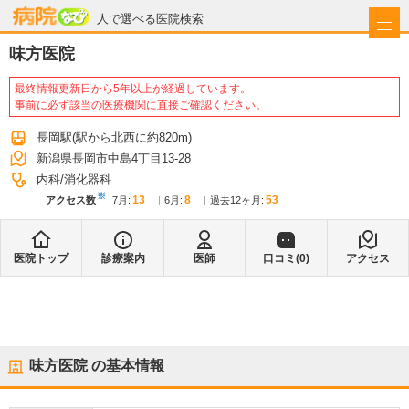
病院なび
人で選べる医院検索
味方医院
最終情報更新日から5年以上が経過しています。
事前に必ず該当の医療機関に直接ご確認ください。
長岡駅
(駅から
北西に約820m
)
新潟県長岡市中島4丁目13-28
内科
消化器科
※
13
8
53
アクセス数
7月
:
6月
:
過去12ヶ月:
医院トップ
診療案内
医師
口コミ(
0
)
アクセス
味方医院
の基本情報