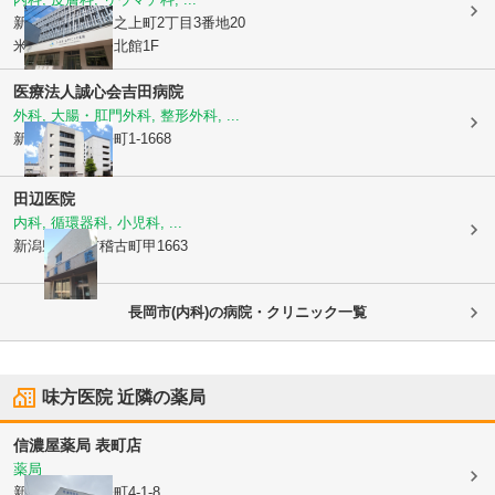
新潟県長岡市
坂之上町2丁目3番地20
米百俵プレイス北館1F
医療法人誠心会
吉田病院
外科, 大腸・肛門外科, 整形外科, ...
新潟県長岡市
長町1-1668
田辺医院
内科, 循環器科, 小児科, ...
新潟県長岡市
稽古町甲1663
長岡市(内科)の病院・クリニック一覧
味方医院
近隣の薬局
信濃屋薬局 表町店
薬局
新潟県長岡市
表町4-1-8