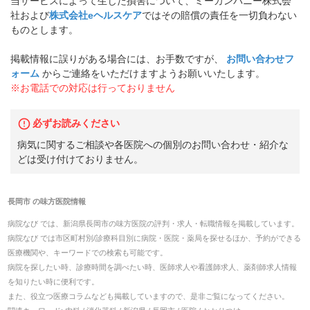
当サービスによって生じた損害について、ミーカンパニー株式会
社および
株式会社eヘルスケア
ではその賠償の責任を一切負わない
ものとします。
掲載情報に誤りがある場合には、お手数ですが、
お問い合わせフ
ォーム
からご連絡をいただけますようお願いいたします。
※お電話での対応は行っておりません
必ずお読みください
病気に関するご相談や各医院への個別のお問い合わせ・紹介な
どは受け付けておりません。
長岡市
の
味方医院
情報
病院なび では、
新潟県
長岡市
の
味方医院
の
評判・求人・転職
情報を掲載しています。
病院なび では市区町村別/診療科目別に病院・医院・薬局を探せるほか、予約ができる
医療機関や、キーワードでの検索も可能です。
病院を探したい時、診療時間を調べたい時、医師求人や看護師求人、薬剤師求人情報
を知りたい時に便利です。
また、役立つ医療コラムなども掲載していますので、是非ご覧になってください。