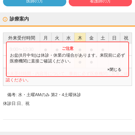
医師の方
看護師の方
診療案内
外来受付時間
月
火
水
木
金
土
日
祝
●
●
●
●
●
●
9:00
〜
12:30
お盆(8月中旬)は休診・休業の場合があります。来院前に必ず
●
●
●
●
医療機関に直接ご確認ください。
15:00
〜
17:30
×閉じる
外来受付時間・内容等について、事前に必ず医療機関に直接ご確
認ください。
備考:
水・土曜AMのみ 第2・4土曜休診
休診日:
日、祝