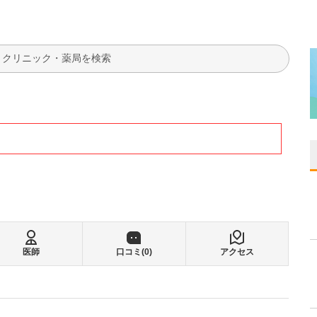
検索
医師
口コミ(
0
)
アクセス