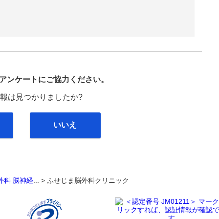
び
アンケートにご協力ください。
報は見つかりましたか?
いいえ
外科
脳神経
... >
ふせじま脳外科クリニック