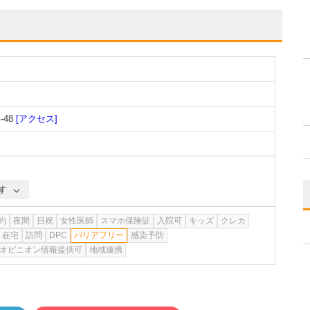
48
[アクセス]
す
約
夜間
日祝
女性医師
スマホ保険証
入院可
キッズ
クレカ
在宅
訪問
DPC
バリアフリー
感染予防
オピニオン情報提供可
地域連携