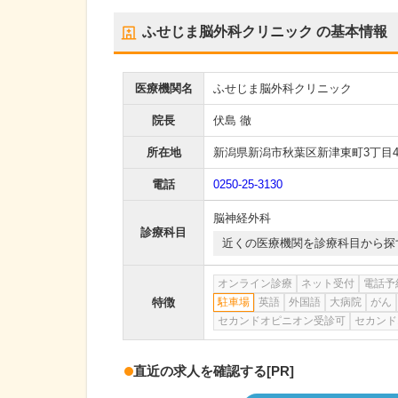
ふせじま脳外科クリニック
の基本情報
医療機関名
ふせじま脳外科クリニック
院長
伏島 徹
所在地
新潟県新潟市秋葉区新津東町3丁目4-
電話
0250-25-3130
脳神経外科
診療科目
近くの医療機関を診療科目から探
オンライン診療
ネット受付
電話予
特徴
駐車場
英語
外国語
大病院
がん
セカンドオピニオン受診可
セカンド
直近の求人を確認する
[PR]