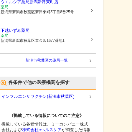
ウエルシア薬局新潟新津東町店
薬局
新潟県新潟市秋葉区
新津東町3丁目8番25号
下越いずみ薬局
薬局
新潟県新潟市秋葉区
東金沢1677番地1
新潟市秋葉区
の薬局一覧
各条件で他の医療機関を探す
インフルエンザワクチン
(
新潟市秋葉区
)
《掲載している情報についてのご注意》
掲載している各種情報は、ミーカンパニー株式
会社および
株式会社eヘルスケア
が調査した情報