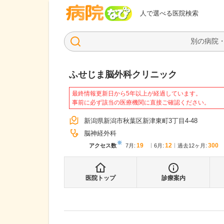
病院なび
人で選べる医院検索
ふせじま脳外科クリニック
最終情報更新日から5年以上が経過しています。
事前に必ず該当の医療機関に直接ご確認ください。
新潟県新潟市秋葉区新津東町3丁目4-48
脳神経外科
※
19
12
300
アクセス数
7月
:
6月
:
過去12ヶ月:
医院トップ
診療案内