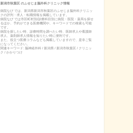
新潟市秋葉区
の
ふせじま脳外科クリニック
情報
病院なび では、
新潟県
新潟市秋葉区
の
ふせじま脳外科クリニッ
ク
の
評判・求人・転職
情報を掲載しています。
病院なび では市区町村別/診療科目別に病院・医院・薬局を探せ
るほか、予約ができる医療機関や、キーワードでの検索も可能
です。
病院を探したい時、診療時間を調べたい時、医師求人や看護師
求人、薬剤師求人情報を知りたい時に便利です。
また、役立つ医療コラムなども掲載していますので、是非ご覧
になってください。
関連キーワード:
脳神経外科 / 新潟県 / 新潟市秋葉区 / クリニッ
ク / かかりつけ