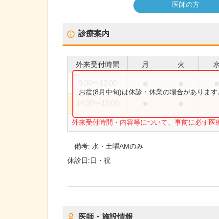
医師の方
診療案内
外来受付時間
月
火
●
●
9:00
〜
12:00
お盆(8月中旬)は休診・休業の場合がありま
●
●
14:30
〜
18:00
外来受付時間・内容等について、事前に必ず医
備考:
水・土曜AMのみ
休診日:
日・祝
医師・施設情報