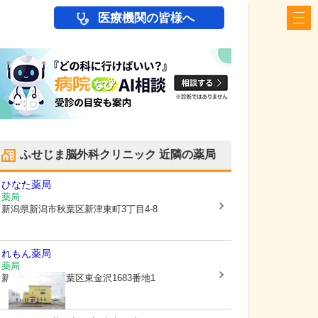
医療機関の皆様へ
ふせじま脳外科クリニック
近隣の薬局
ひなた薬局
薬局
新潟県新潟市秋葉区
新津東町3丁目4-8
れもん薬局
薬局
新潟県新潟市秋葉区
東金沢1683番地1