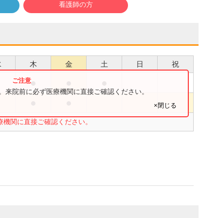
看護師の方
水
木
金
土
日
祝
●
●
●
●
す。来院前に必ず医療機関に直接ご確認ください。
●
●
×閉じる
療機関に直接ご確認ください。