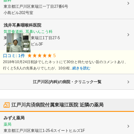
眼科
東京都江戸川区
東瑞江一丁目27番6号
小島ビル202号室
浅井耳鼻咽喉科医院
気管食道科, 耳鼻いんこう科
東京都江戸川区
東瑞江1丁目27-5
メゾンドコスモビル3F
5
口コミ:
1
件
2018年10月24日初診でしたネットにて30分と待たせない旨のコメントあり、
行くと5,6人の先客ありでしたが、10分程...
続きを読む
江戸川区(内科)の病院・クリニック一覧
江戸川共済病院付属東瑞江医院
近隣の薬局
みずえ薬局
薬局
東京都江戸川区
東瑞江1-25-6スイートヒルズ1F