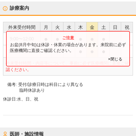
診療案内
外来受付時間
月
火
水
木
金
土
日
祝
●
●
●
●
●
9:00
〜
12:00
お盆(8月中旬)は休診・休業の場合があります。来院前に必ず
●
●
●
●
●
医療機関に直接ご確認ください。
13:00
〜
17:00
×閉じる
外来受付時間・内容等について、事前に必ず医療機関に直接ご確
認ください。
備考:
受付/診療日時は科目により異なる
臨時休診あり
休診日:
水、日、祝
医師・施設情報