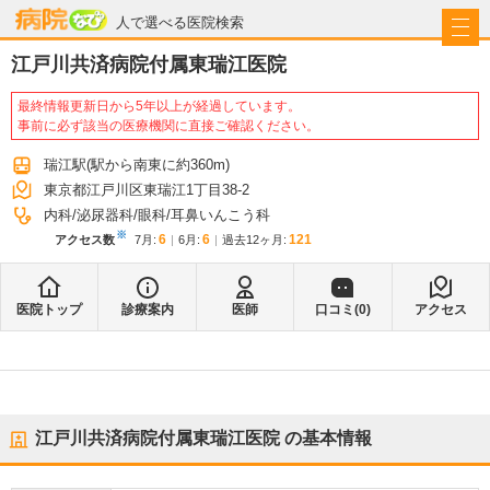
病院なび
人で選べる医院検索
江戸川共済病院付属東瑞江医院
最終情報更新日から5年以上が経過しています。
事前に必ず該当の医療機関に直接ご確認ください。
瑞江駅
(駅から
南東に約360m
)
東京都江戸川区東瑞江1丁目38-2
内科
泌尿器科
眼科
耳鼻いんこう科
※
6
6
121
アクセス数
7月
:
6月
:
過去12ヶ月:
医院トップ
診療案内
医師
口コミ(
0
)
アクセス
江戸川共済病院付属東瑞江医院
の基本情報