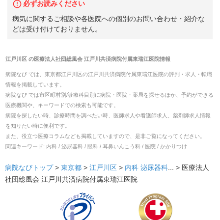
必ずお読みください
病気に関するご相談や各医院への個別のお問い合わせ・紹介な
どは受け付けておりません。
江戸川区
の
医療法人社団総風会 江戸川共済病院付属東瑞江医院
情報
病院なび では、
東京都
江戸川区
の
江戸川共済病院付属東瑞江医院
の
評判・求人・転職
情報を掲載しています。
病院なび では市区町村別/診療科目別に病院・医院・薬局を探せるほか、予約ができる
医療機関や、キーワードでの検索も可能です。
病院を探したい時、診療時間を調べたい時、医師求人や看護師求人、薬剤師求人情報
を知りたい時に便利です。
また、役立つ医療コラムなども掲載していますので、是非ご覧になってください。
関連キーワード:
内科 / 泌尿器科 / 眼科 / 耳鼻いんこう科 / 医院 / かかりつけ
病院なびトップ
>
東京都
>
江戸川区
>
内科
泌尿器科
... >
医療法人
社団総風会 江戸川共済病院付属東瑞江医院