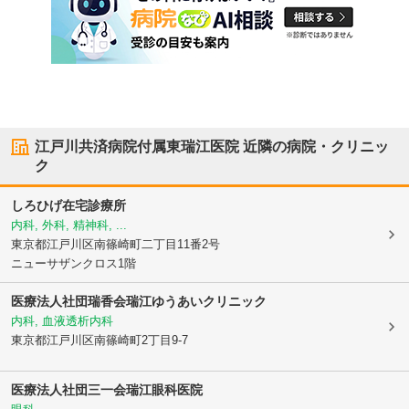
江戸川共済病院付属東瑞江医院
近隣の病院・クリニッ
ク
しろひげ在宅診療所
内科, 外科, 精神科, ...
東京都江戸川区
南篠崎町二丁目11番2号
ニューサザンクロス1階
医療法人社団瑞香会
瑞江ゆうあいクリニック
内科, 血液透析内科
東京都江戸川区
南篠崎町2丁目9-7
医療法人社団三一会瑞江眼科医院