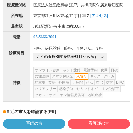
医療機関名
医療法人社団総風会 江戸川共済病院付属東瑞江医院
所在地
東京都江戸川区東瑞江1丁目38-2
[アクセス]
最寄駅
瑞江駅
(駅から
南東に約360m
)
電話
03-5666-3001
内科
、
泌尿器科
、
眼科
、
耳鼻いんこう科
診療科目
近くの医療機関を診療科目から探す
オンライン診療
ネット受付
電話予約
夜間
日祝
女性医師
スマホ保険証
入院可
キッズ
クレカ
特徴
駐車場
英語
外国語
大病院
がん
在宅
訪問
DPC
バリアフリー
感染予防
セカンドオピニオン受診可
セカンドオピニオン情報提供可
地域連携
直近の求人を確認する
[PR]
医師の方
看護師の方