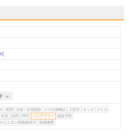
ス]
す
約
夜間
日祝
女性医師
スマホ保険証
入院可
キッズ
クレカ
在宅
訪問
DPC
バリアフリー
感染予防
オピニオン情報提供可
地域連携