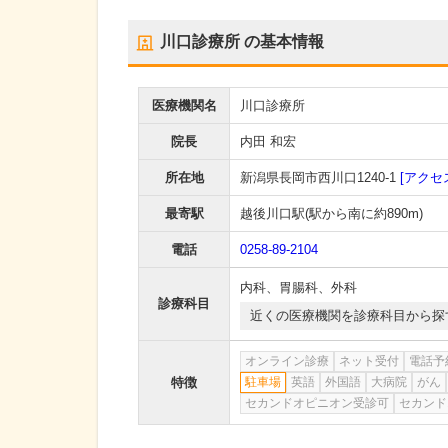
川口診療所
の基本情報
医療機関名
川口診療所
院長
内田 和宏
所在地
新潟県長岡市西川口1240-1
[アクセ
最寄駅
越後川口駅
(駅から
南に約890m
)
電話
0258-89-2104
内科
、
胃腸科
、
外科
診療科目
近くの医療機関を診療科目から探
オンライン診療
ネット受付
電話予
特徴
駐車場
英語
外国語
大病院
がん
セカンドオピニオン受診可
セカンド