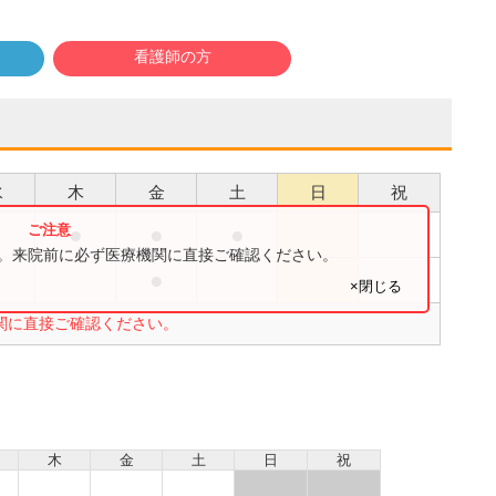
看護師の方
水
木
金
土
日
祝
●
●
●
●
す。来院前に必ず医療機関に直接ご確認ください。
●
●
×閉じる
関に直接ご確認ください。
木
金
土
日
祝