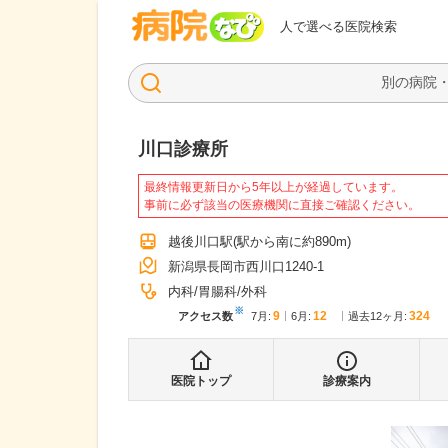
病院なび
人で選べる医院検索
川口診療所
最終情報更新日から5年以上が経過しています。
事前に必ず該当の医療機関に直接ご確認ください。
越後川口駅
(駅から
南に約890m
)
新潟県長岡市西川口1240-1
内科
胃腸科
外科
※
9
12
324
アクセス数
7月
:
6月
:
過去12ヶ月:
医院トップ
診療案内