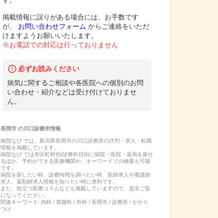
す。
掲載情報に誤りがある場合には、お手数です
が、
お問い合わせフォーム
からご連絡をいただ
けますようお願いいたします。
※お電話での対応は行っておりません
必ずお読みください
病気に関するご相談や各医院への個別のお問
い合わせ・紹介などは受け付けておりませ
ん。
長岡市
の
川口診療所
情報
病院なび では、
新潟県
長岡市
の
川口診療所
の
評判・求人・転職
情報を掲載しています。
病院なび では市区町村別/診療科目別に病院・医院・薬局を探せ
るほか、予約ができる医療機関や、キーワードでの検索も可能
です。
病院を探したい時、診療時間を調べたい時、医師求人や看護師
求人、薬剤師求人情報を知りたい時に便利です。
また、役立つ医療コラムなども掲載していますので、是非ご覧
になってください。
関連キーワード:
内科 / 胃腸科 / 外科 / 長岡市 / 診療所 / かかり
つけ