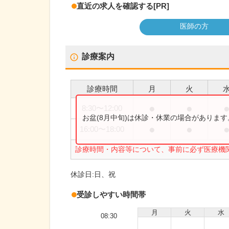
直近の求人を確認する
[PR]
医師の方
診療案内
診療時間
月
火
●
●
8:30
〜
12:00
お盆(8月中旬)は休診・休業の場合がありま
●
●
16:00
〜
18:00
診療時間・内容等について、事前に必ず医療機
休診日:
日、祝
受診しやすい時間帯
月
火
水
08:30