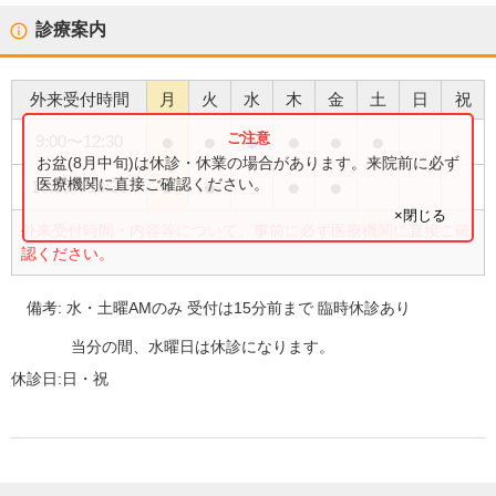
診療案内
外来受付時間
月
火
水
木
金
土
日
祝
●
●
●
●
●
●
9:00
〜
12:30
お盆(8月中旬)は休診・休業の場合があります。来院前に必ず
●
●
●
●
医療機関に直接ご確認ください。
15:30
〜
18:30
×閉じる
外来受付時間・内容等について、事前に必ず医療機関に直接ご確
認ください。
備考:
水・土曜AMのみ 受付は15分前まで 臨時休診あり
当分の間、水曜日は休診になります。
休診日:
日・祝