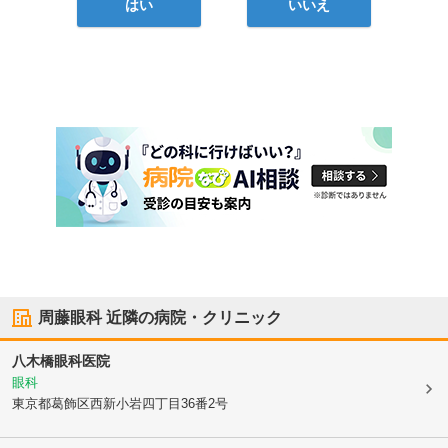
はい
いいえ
周藤眼科
近隣の病院・クリニック
八木橋眼科医院
眼科
東京都葛飾区
西新小岩四丁目36番2号