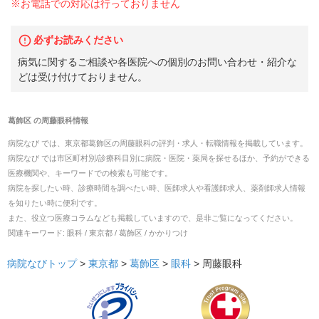
※お電話での対応は行っておりません
必ずお読みください
病気に関するご相談や各医院への個別のお問い合わせ・紹介な
どは受け付けておりません。
葛飾区
の
周藤眼科
情報
病院なび では、
東京都
葛飾区
の
周藤眼科
の
評判・求人・転職
情報を掲載しています。
病院なび では市区町村別/診療科目別に病院・医院・薬局を探せるほか、予約ができる
医療機関や、キーワードでの検索も可能です。
病院を探したい時、診療時間を調べたい時、医師求人や看護師求人、薬剤師求人情報
を知りたい時に便利です。
また、役立つ医療コラムなども掲載していますので、是非ご覧になってください。
関連キーワード:
眼科 / 東京都 / 葛飾区 / かかりつけ
病院なびトップ
>
東京都
>
葛飾区
>
眼科
>
周藤眼科