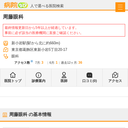
病院なび
人で選べる医院検索
周藤眼科
最終情報更新日から5年以上が経過しています。
事前に必ず該当の医療機関に直接ご確認ください。
新小岩駅
(駅から
北に約660m
)
東京都葛飾区東新小岩5丁目20-17
眼科
※
3
1
36
アクセス数
7月
:
6月
:
過去12ヶ月:
医院トップ
診療案内
医師
口コミ(
0
)
アクセス
周藤眼科
の基本情報