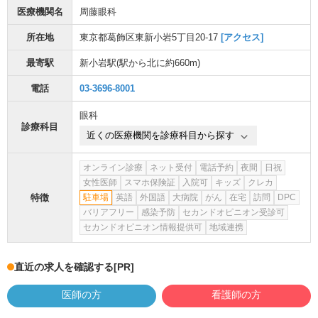
医療機関名
周藤眼科
所在地
東京都葛飾区東新小岩5丁目20-17
[アクセス]
最寄駅
新小岩駅
(駅から
北に約660m
)
電話
03-3696-8001
眼科
診療科目
近くの医療機関を診療科目から探す
オンライン診療
ネット受付
電話予約
夜間
日祝
女性医師
スマホ保険証
入院可
キッズ
クレカ
特徴
駐車場
英語
外国語
大病院
がん
在宅
訪問
DPC
バリアフリー
感染予防
セカンドオピニオン受診可
セカンドオピニオン情報提供可
地域連携
直近の求人を確認する
[PR]
医師の方
看護師の方