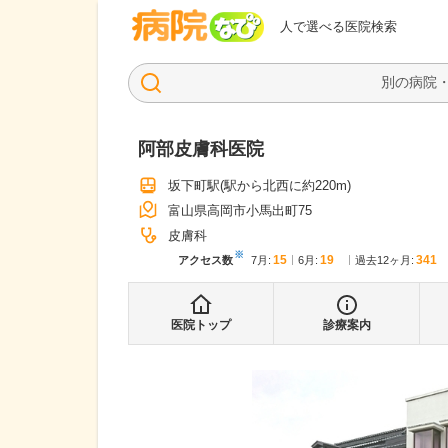
病院なび
人で選べる医院検索
阿部皮膚科医院
坂下町駅
(駅から
北西に約220m
)
富山県高岡市小馬出町75
皮膚科
※
15
19
341
アクセス数
7月
:
6月
:
過去12ヶ月:
医院トップ
診療案内