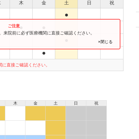
水
木
金
土
日
祝
●
●
●
●
す。来院前に必ず医療機関に直接ご確認ください。
●
×閉じる
●
●
関に直接ご確認ください。
木
金
土
日
祝