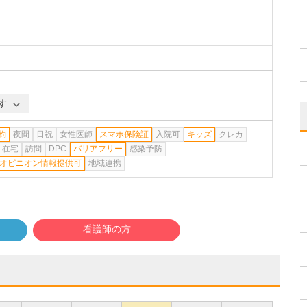
す
約
夜間
日祝
女性医師
スマホ保険証
入院可
キッズ
クレカ
在宅
訪問
DPC
バリアフリー
感染予防
オピニオン情報提供可
地域連携
看護師の方