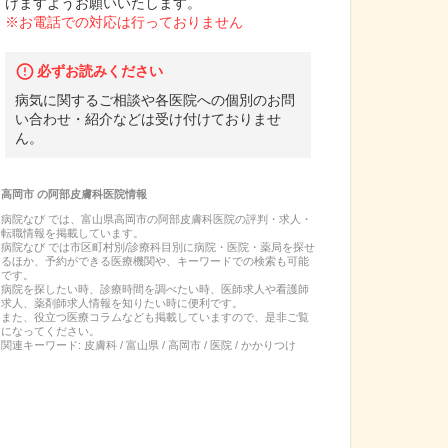
けますようお願いいたします。
※お電話での対応は行っておりません
必ずお読みください
病気に関するご相談や各医院への個別のお問
い合わせ・紹介などは受け付けておりませ
ん。
高岡市
の
阿部皮膚科医院
情報
病院なび では、
富山県
高岡市
の
阿部皮膚科医院
の
評判・求人・
転職
情報を掲載しています。
病院なび では市区町村別/診療科目別に病院・医院・薬局を探せ
るほか、予約ができる医療機関や、キーワードでの検索も可能
です。
病院を探したい時、診療時間を調べたい時、医師求人や看護師
求人、薬剤師求人情報を知りたい時に便利です。
また、役立つ医療コラムなども掲載していますので、是非ご覧
になってください。
関連キーワード:
皮膚科 / 富山県 / 高岡市 / 医院 / かかりつけ