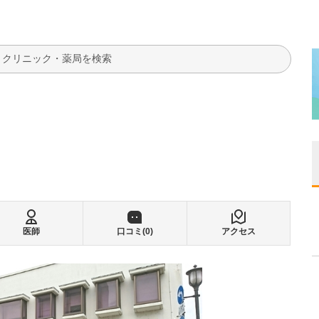
検索
医師
口コミ(
0
)
アクセス