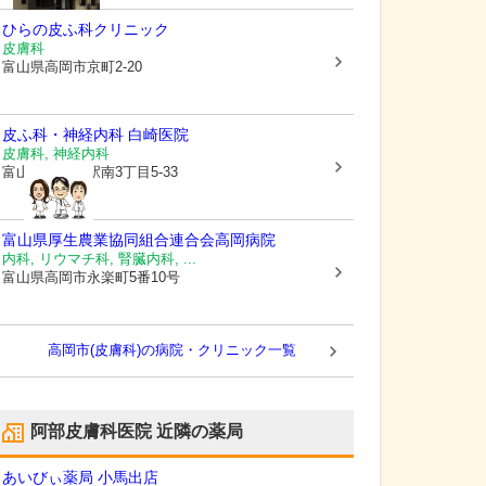
ひらの皮ふ科クリニック
皮膚科
富山県高岡市
京町2-20
皮ふ科・神経内科 白崎医院
皮膚科, 神経内科
富山県高岡市
駅南3丁目5-33
富山県厚生農業協同組合連合会高岡病院
内科, リウマチ科, 腎臓内科, ...
富山県高岡市
永楽町5番10号
高岡市(皮膚科)の病院・クリニック一覧
阿部皮膚科医院
近隣の薬局
あいびぃ薬局 小馬出店