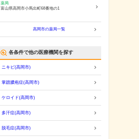
薬局
富山県高岡市
小馬出町68番地の1
高岡市
の薬局一覧
各条件で他の医療機関を探す
ニキビ
(
高岡市
)
掌蹠膿疱症
(
高岡市
)
ケロイド
(
高岡市
)
多汗症
(
高岡市
)
脱毛症
(
高岡市
)