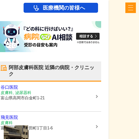
医療機関の皆様へ
阿部皮膚科医院
近隣の病院・クリニッ
ク
谷口医院
皮膚科, 泌尿器科
富山県高岡市
白金町1-21
飛見医院
皮膚科
富山県高岡市
横田町1丁目1-6