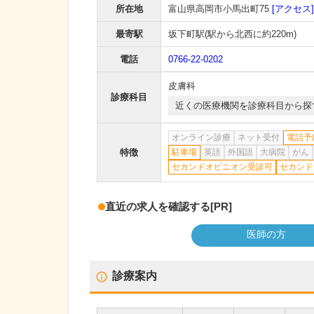
所在地
富山県高岡市小馬出町75
[アクセス]
最寄駅
坂下町駅
(駅から
北西に約220m
)
電話
0766-22-0202
皮膚科
診療科目
近くの医療機関を診療科目から探
オンライン診療
ネット受付
電話予
特徴
駐車場
英語
外国語
大病院
がん
セカンドオピニオン受診可
セカンド
直近の求人を確認する
[PR]
医師の方
診療案内