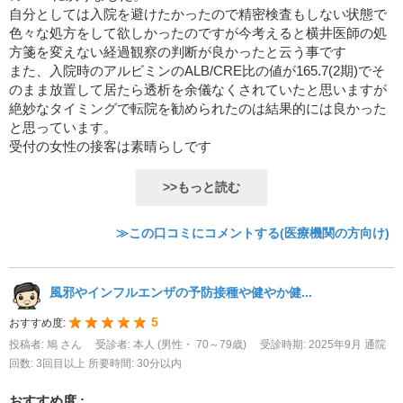
自分としては入院を避けたかったので精密検査もしない状態で
色々な処方をして欲しかったのですが今考えると横井医師の処
方箋を変えない経過観察の判断が良かったと云う事です
また、入院時のアルビミンのALB/CRE比の値が165.7(2期)でそ
のまま放置して居たら透析を余儀なくされていたと思いますが
絶妙なタイミングで転院を勧められたのは結果的には良かった
と思っています。
受付の女性の接客は素晴らしです
>>もっと読む
≫この口コミにコメントする(医療機関の方向け)
風邪やインフルエンザの予防接種や健やか健...
5
おすすめ度:
投稿者: 鳩 さん
受診者: 本人 (男性・ 70～79歳)
受診時期: 2025年9月
通院
回数: 3回目以上
所要時間: 30分以内
おすすめ度 :