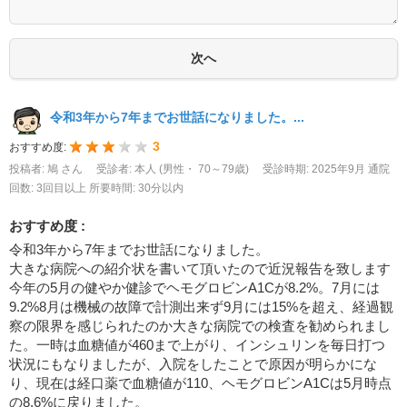
令和3年から7年までお世話になりました。...
3
おすすめ度:
投稿者: 鳩 さん
受診者: 本人 (男性・ 70～79歳)
受診時期: 2025年9月
通院
回数: 3回目以上
所要時間: 30分以内
おすすめ度 :
令和3年から7年までお世話になりました。
大きな病院への紹介状を書いて頂いたので近況報告を致します
今年の5月の健やか健診でヘモグロビンA1Cが8.2%。7月には
9.2%8月は機械の故障で計測出来ず9月には15%を超え、経過観
察の限界を感じられたのか大きな病院での検査を勧められまし
た。一時は血糖値が460まで上がり、インシュリンを毎日打つ
状況にもなりましたが、入院をしたことで原因が明らかにな
り、現在は経口薬で血糖値が110、ヘモグロビンA1Cは5月時点
の8.6%に戻りました。