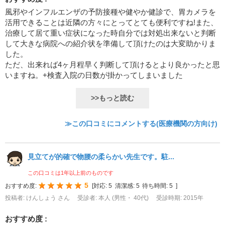
風邪やインフルエンザの予防接種や健やか健診で、胃カメラを
活用できることは近隣の方々にとってとても便利ですね!また、
治療して居て重い症状になった時自分では対処出来ないと判断
して大きな病院への紹介状を準備して頂けたのは大変助かりま
した。
ただ、出来れば4ヶ月程早く判断して頂けるとより良かったと思
いますね。+検査入院の日数が掛かってしまいました
>>もっと読む
≫この口コミにコメントする(医療機関の方向け)
見立てが的確で物腰の柔らかい先生です。駐...
この口コミは1年以上前のものです
5
おすすめ度:
[
対応:
5
清潔感:
5
待ち時間:
5
]
投稿者: けんしょう さん
受診者: 本人 (男性・ 40代)
受診時期: 2015年
おすすめ度 :