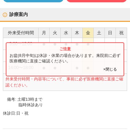
診療案内
外来受付時間
月
火
水
木
金
土
日
祝
●
●
●
●
●
9:00
〜
12:00
●
お盆(8月中旬)は休診・休業の場合があります。来院前に必ず
9:00
〜
13:00
医療機関に直接ご確認ください。
●
●
●
●
14:00
〜
18:00
×閉じる
外来受付時間・内容等について、事前に必ず医療機関に直接ご確
認ください。
備考:
土曜13時まで
臨時休診あり
休診日:
日・祝