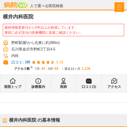
病院なび
人で選べる医院検索
横井内科医院
最終情報更新日から5年以上が経過しています。
事前に必ず該当の医療機関に直接ご確認ください。
野町駅
(駅から
北東に約280m
)
石川県金沢市野町2丁目4-5
内科
口コミ:
3
件
4.33
※
40
68
1,136
アクセス数
7月
:
6月
:
過去12ヶ月:
医院トップ
診療案内
医師
口コミ(
3
)
アクセス
横井内科医院
の基本情報