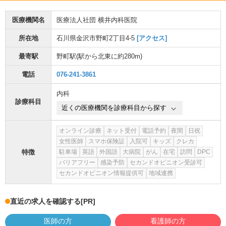
医療機関名
医療法人社団 横井内科医院
所在地
石川県金沢市野町2丁目4-5
[アクセス]
最寄駅
野町駅
(駅から
北東に約280m
)
電話
076-241-3861
内科
診療科目
近くの医療機関を診療科目から探す
オンライン診療
ネット受付
電話予約
夜間
日祝
女性医師
スマホ保険証
入院可
キッズ
クレカ
特徴
駐車場
英語
外国語
大病院
がん
在宅
訪問
DPC
バリアフリー
感染予防
セカンドオピニオン受診可
セカンドオピニオン情報提供可
地域連携
直近の求人を確認する
[PR]
医師の方
看護師の方