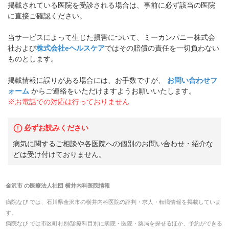
掲載されている医院を受診される場合は、事前に必ず該当の医院
に直接ご確認ください。
当サービスによって生じた損害について、ミーカンパニー株式会
社および
株式会社eヘルスケア
ではその賠償の責任を一切負わない
ものとします。
掲載情報に誤りがある場合には、お手数ですが、
お問い合わせフ
ォーム
からご連絡をいただけますようお願いいたします。
※お電話での対応は行っておりません
必ずお読みください
病気に関するご相談や各医院への個別のお問い合わせ・紹介な
どは受け付けておりません。
金沢市
の
医療法人社団 横井内科医院
情報
病院なび では、
石川県
金沢市
の
横井内科医院
の
評判・求人・転職
情報を掲載していま
す。
病院なび では市区町村別/診療科目別に病院・医院・薬局を探せるほか、予約ができる