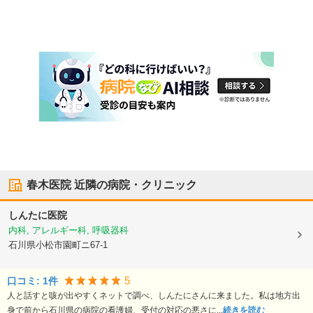
春木医院
近隣の病院・クリニック
しんたに医院
内科, アレルギー科, 呼吸器科
石川県小松市
園町ニ67-1
5
口コミ:
1
件
人と話すと咳が出やすくネットで調べ、しんたにさんに来ました。私は地方出
身で前から石川県の病院の看護婦、受付の対応の悪さに...
続きを読む