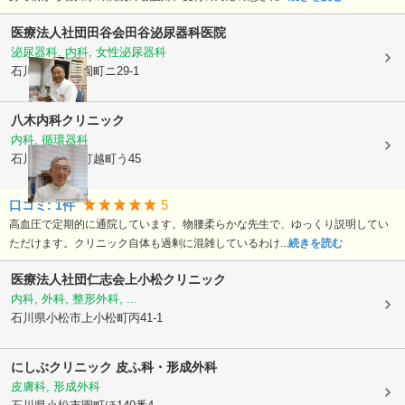
医療法人社団田谷会
田谷泌尿器科医院
泌尿器科, 内科, 女性泌尿器科
石川県小松市
園町ニ29-1
八木内科クリニック
内科, 循環器科
石川県小松市
打越町う45
5
口コミ:
1
件
高血圧で定期的に通院しています。物腰柔らかな先生で、ゆっくり説明してい
ただけます。クリニック自体も過剰に混雑しているわけ...
続きを読む
医療法人社団仁志会上小松クリニック
内科, 外科, 整形外科, ...
石川県小松市
上小松町丙41-1
にしぶクリニック 皮ふ科・形成外科
皮膚科, 形成外科