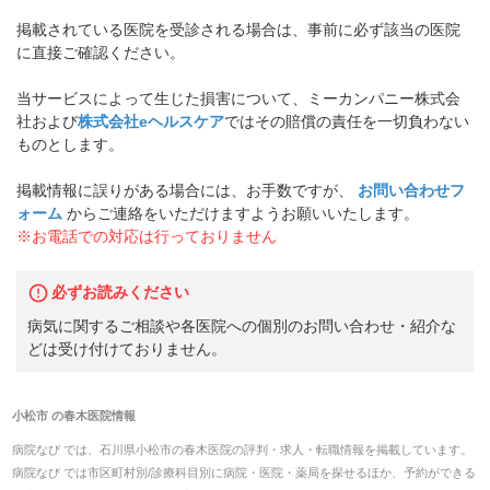
掲載されている医院を受診される場合は、事前に必ず該当の医院
に直接ご確認ください。
当サービスによって生じた損害について、ミーカンパニー株式会
社および
株式会社eヘルスケア
ではその賠償の責任を一切負わない
ものとします。
掲載情報に誤りがある場合には、お手数ですが、
お問い合わせフ
ォーム
からご連絡をいただけますようお願いいたします。
※お電話での対応は行っておりません
必ずお読みください
病気に関するご相談や各医院への個別のお問い合わせ・紹介な
どは受け付けておりません。
小松市
の
春木医院
情報
病院なび では、
石川県
小松市
の
春木医院
の
評判・求人・転職
情報を掲載しています。
病院なび では市区町村別/診療科目別に病院・医院・薬局を探せるほか、予約ができる