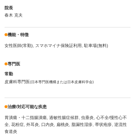
院長
春木 克夫
機能・特徴
女性医師(常勤)
スマホマイナ保険証利用
駐車場(無料)
専門医
常勤
皮膚科専門医
(日本専門医機構または日本皮膚科学会)
治療/対応可能な疾患
胃潰瘍・十二指腸潰瘍
過敏性腸症候群
虫垂炎
心不全/慢性心不
全
花粉症
外耳炎
口内炎
扁桃炎
脂漏性湿疹
帯状疱疹
逆流性
食道炎