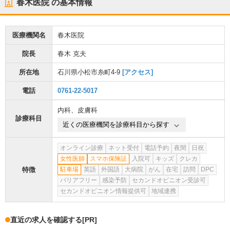
春木医院
の基本情報
医療機関名
春木医院
院長
春木 克夫
所在地
石川県小松市糸町4-9
[アクセス]
電話
0761-22-5017
内科
、
皮膚科
診療科目
近くの医療機関を診療科目から探す
オンライン診療
ネット受付
電話予約
夜間
日祝
女性医師
スマホ保険証
入院可
キッズ
クレカ
特徴
駐車場
英語
外国語
大病院
がん
在宅
訪問
DPC
バリアフリー
感染予防
セカンドオピニオン受診可
セカンドオピニオン情報提供可
地域連携
直近の求人を確認する
[PR]