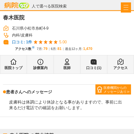
病院なび
人で選べる医院検索
春木医院
石川県小松市糸町4-9
内科
皮膚科
口コミ:
1
件
5.00
※
79
81
1,470
アクセス数
7月
:
6月
:
過去12ヶ月:
医院トップ
診療案内
医師
口コミ(
1
)
アクセス
医療機関からの
患者さんへのメッセージ
メッセージあり
皮膚科は体調により休診となる事がありますので、事前に出
来るだけ電話での確認をお願いします。