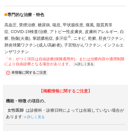
専門的な治療・特色
高血圧
禁煙治療
糖尿病
喘息
甲状腺疾患
痛風
脂質異常
症
COVID-19検査/治療
アトピー性皮膚炎
皮膚科アレルギー
白
※
癬
熱傷(火傷)
掌蹠膿疱症
多汗症
ニキビ
乾癬
肝炎ワクチン
肺炎球菌ワクチン(成人/高齢者)
子宮頸がんワクチン
インフルエ
ンザワクチン
「※」がつく項目は自由診療(保険適用外)、または治療内容や適用制限
により自由診療となる場合があります。
詳しく見る
本情報に関するご注意
【掲載情報に関するご注意】
機能・特徴
の項目の、
女性医師
は診療科・診療日時によっては在籍していない場合が
あります
詳しく見る