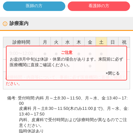
医師の方
看護師の方
診療案内
診療時間
月
火
水
木
金
土
日
祝
●
●
●
●
●
●
9:00
〜
12:00
お盆(8月中旬)は休診・休業の場合があります。来院前に必ず
●
●
●
●
医療機関に直接ご確認ください。
14:00
〜
18:00
×閉じる
診療時間・内容等について、事前に必ず医療機関に直接ご確認く
ださい。
備考:
受付時間:内科 月～土8:30～11:50、月～水、金:13:40～17:
00
皮膚科 月～土8:30～11:50(木のみ11:00まで)、月～水、金:
13:40～17:50
内科、皮膚科で受付時間および診療時間が異なるのでご注
意ください。
臨時休診あり