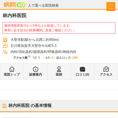
病院なび
人で選べる医院検索
林内科医院
最終情報更新日から5年以上が経過しています。
事前に必ず該当の医療機関に直接ご確認ください。
大聖寺駅
(駅から
北西に約950m
)
石川県加賀市大聖寺今出町5-3
内科
消化器科
循環器科
呼吸器科
神経内科
※
9
3
185
アクセス数
7月
:
6月
:
過去12ヶ月:
医院トップ
診療案内
医師
口コミ(
0
)
アクセス
林内科医院
の基本情報