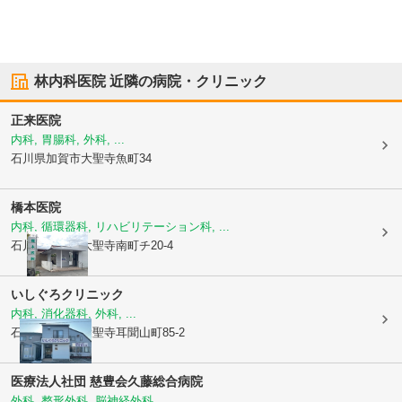
林内科医院
近隣の病院・クリニック
正来医院
内科, 胃腸科, 外科, ...
石川県加賀市
大聖寺魚町34
橋本医院
内科, 循環器科, リハビリテーション科, ...
石川県加賀市
大聖寺南町チ20-4
いしぐろクリニック
内科, 消化器科, 外科, ...
石川県加賀市
大聖寺耳聞山町85-2
医療法人社団 慈豊会
久藤総合病院
外科, 整形外科, 脳神経外科, ...