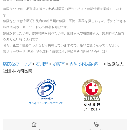
病院なび では、
石川県
加賀市
の
林内科医院
の
評判・求人・転職
情報を掲載していま
す。
病院なび では市区町村別/診療科目別に病院・医院・薬局を探せるほか、予約ができる
医療機関や、キーワードでの検索も可能です。
病院を探したい時、診療時間を調べたい時、医師求人や看護師求人、薬剤師求人情報
を知りたい時に便利です。
また、役立つ医療コラムなども掲載していますので、是非ご覧になってください。
関連キーワード:
内科 / 消化器科 / 循環器科 / 呼吸器科 / 医院 / かかりつけ
病院なびトップ
>
石川県
>
加賀市
>
内科
消化器内科
... >
医療法人
社団 林内科医院
プライバシーマークについて