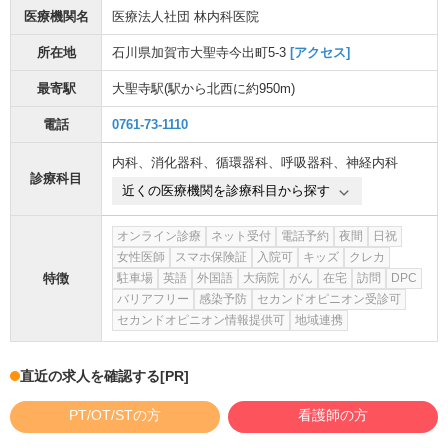
医療機関名
医療法人社団 林内科医院
所在地
石川県加賀市大聖寺今出町5-3
[アクセス]
最寄駅
大聖寺駅
(駅から
北西に約950m
)
電話
0761-73-1110
内科
、
消化器科
、
循環器科
、
呼吸器科
、
神経内科
診療科目
近くの医療機関を診療科目から探す
オンライン診療
ネット受付
電話予約
夜間
日祝
女性医師
スマホ保険証
入院可
キッズ
クレカ
特徴
駐車場
英語
外国語
大病院
がん
在宅
訪問
DPC
バリアフリー
感染予防
セカンドオピニオン受診可
セカンドオピニオン情報提供可
地域連携
直近の求人を確認する
[PR]
PT/OT/STの方
看護師の方