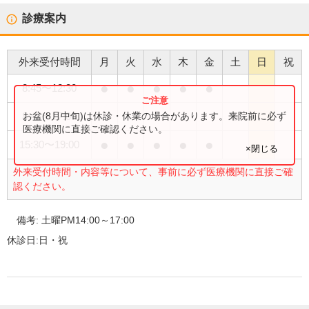
診療案内
外来受付時間
月
火
水
木
金
土
日
祝
●
●
●
●
●
8:45
〜
12:30
●
お盆(8月中旬)は休診・休業の場合があります。来院前に必ず
8:45
〜
17:00
医療機関に直接ご確認ください。
●
●
●
●
●
15:30
〜
19:00
×閉じる
外来受付時間・内容等について、事前に必ず医療機関に直接ご確
認ください。
備考:
土曜PM14:00～17:00
休診日:
日・祝