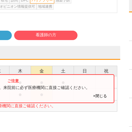
在宅
訪問
DPC
バリアフリー
感染予防
オピニオン情報提供可
地域連携
看護師の方
水
木
金
土
日
祝
●
●
●
す。来院前に必ず医療機関に直接ご確認ください。
●
●
×閉じる
療機関に直接ご確認ください。