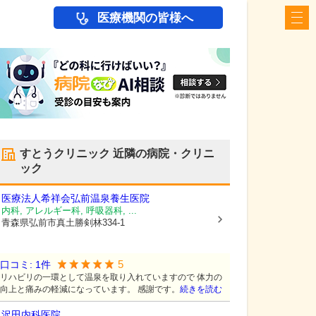
医療機関の皆様へ
すとうクリニック
近隣の病院・クリニ
ック
医療法人希祥会
弘前温泉養生医院
内科, アレルギー科, 呼吸器科, ...
青森県弘前市
真土勝剣林334-1
5
口コミ:
1
件
リハビリの一環として温泉を取り入れていますので 体力の
向上と痛みの軽減になっています。 感謝です。
続きを読む
沢田内科医院