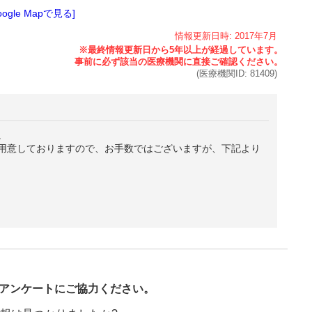
oogle Mapで見る]
情報更新日時:
2017年
7月
(医療機関ID:
81409
)
。
用意しておりますので、お手数ではございますが、下記より
び
アンケートにご協力ください。