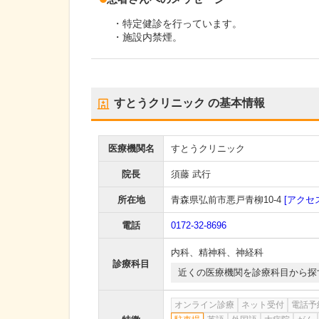
・特定健診を行っています。
・施設内禁煙。
すとうクリニック
の基本情報
医療機関名
すとうクリニック
院長
須藤 武行
所在地
青森県弘前市悪戸青柳10-4
[アクセ
電話
0172-32-8696
内科
、
精神科
、
神経科
診療科目
近くの医療機関を診療科目から探
オンライン診療
ネット受付
電話予