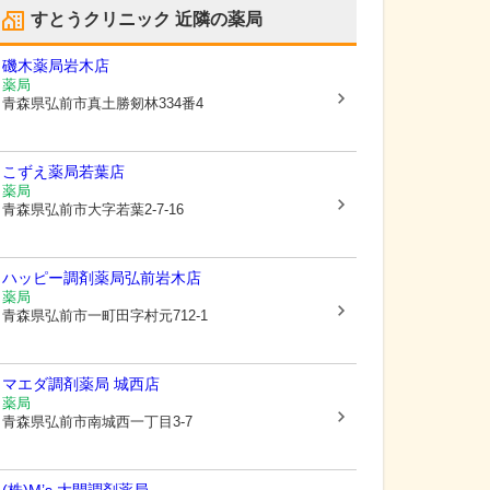
すとうクリニック
近隣の薬局
磯木薬局岩木店
薬局
青森県弘前市
真土勝剱林334番4
こずえ薬局若葉店
薬局
青森県弘前市
大字若葉2-7-16
ハッピー調剤薬局弘前岩木店
薬局
青森県弘前市
一町田字村元712-1
マエダ調剤薬局 城西店
薬局
青森県弘前市
南城西一丁目3-7