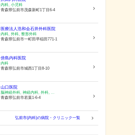
内科, 小児科
青森県弘前市
茂森新町1丁目6-4
医療法人浩和会
石井外科医院
内科, 外科, 整形外科
青森県弘前市
一町田早稲田771-1
傍島内科医院
内科
青森県弘前市
城西1丁目8-10
山口医院
脳神経外科, 神経内科, 外科, ...
青森県弘前市
若葉1-6-4
弘前市(内科)の病院・クリニック一覧