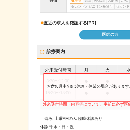
特徴
駐車場
英語
外国語
大病院
がん
セカンドオピニオン受診可
セカンド
直近の求人を確認する
[PR]
医師の方
診療案内
外来受付時間
月
火
●
●
8:30
〜
12:00
お盆(8月中旬)は休診・休業の場合がありま
●
●
15:30
〜
18:00
外来受付時間・内容等について、事前に必ず医
備考:
土曜AMのみ 臨時休診あり
休診日:
水・日・祝