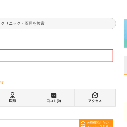
検索
47
医師
口コミ(
0
)
アクセス
医療機関からの
メッセージあり