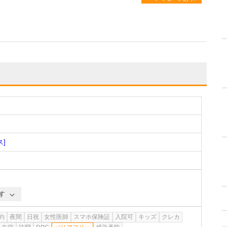
ス]
す
約
夜間
日祝
女性医師
スマホ保険証
入院可
キッズ
クレカ