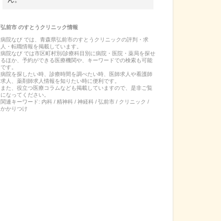
弘前市
の
すとうクリニック
情報
病院なび では、
青森県
弘前市
の
すとうクリニック
の
評判・求
人・転職
情報を掲載しています。
病院なび では市区町村別/診療科目別に病院・医院・薬局を探せ
るほか、予約ができる医療機関や、キーワードでの検索も可能
です。
病院を探したい時、診療時間を調べたい時、医師求人や看護師
求人、薬剤師求人情報を知りたい時に便利です。
また、役立つ医療コラムなども掲載していますので、是非ご覧
になってください。
関連キーワード:
内科 / 精神科 / 神経科 / 弘前市 / クリニック /
かかりつけ