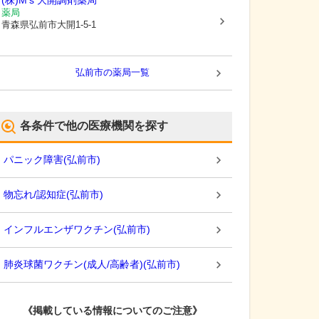
(株)M’s 大開調剤薬局
薬局
青森県弘前市
大開1-5-1
弘前市
の薬局一覧
各条件で他の医療機関を探す
パニック障害
(
弘前市
)
物忘れ/認知症
(
弘前市
)
インフルエンザワクチン
(
弘前市
)
肺炎球菌ワクチン(成人/高齢者)
(
弘前市
)
《掲載している情報についてのご注意》