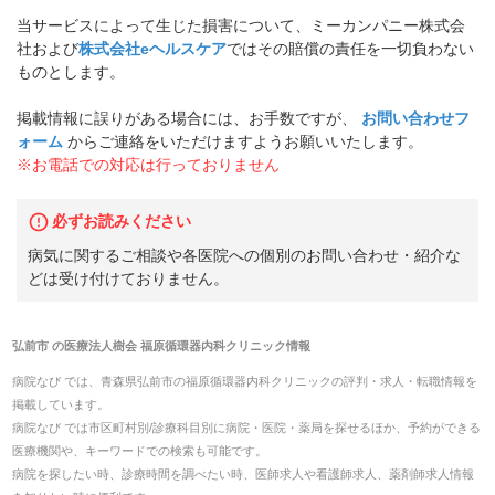
当サービスによって生じた損害について、ミーカンパニー株式会
社および
株式会社eヘルスケア
ではその賠償の責任を一切負わない
ものとします。
掲載情報に誤りがある場合には、お手数ですが、
お問い合わせフ
ォーム
からご連絡をいただけますようお願いいたします。
※お電話での対応は行っておりません
必ずお読みください
病気に関するご相談や各医院への個別のお問い合わせ・紹介な
どは受け付けておりません。
弘前市
の
医療法人樹会 福原循環器内科クリニック
情報
病院なび では、
青森県
弘前市
の
福原循環器内科クリニック
の
評判・求人・転職
情報を
掲載しています。
病院なび では市区町村別/診療科目別に病院・医院・薬局を探せるほか、予約ができる
医療機関や、キーワードでの検索も可能です。
病院を探したい時、診療時間を調べたい時、医師求人や看護師求人、薬剤師求人情報