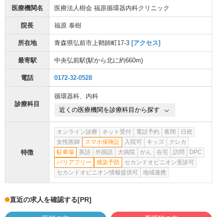
医療機関名
医療法人樹会 福原循環器内科クリニック
院長
福原 泰樹
所在地
青森県弘前市上鞘師町17-3
[アクセス]
最寄駅
中央弘前駅
(駅から
北に約660m
)
電話
0172-32-0528
循環器科
、
内科
診療科目
近くの医療機関を診療科目から探す
オンライン診療
ネット受付
電話予約
夜間
日祝
女性医師
スマホ保険証
入院可
キッズ
クレカ
特徴
駐車場
英語
外国語
大病院
がん
在宅
訪問
DPC
バリアフリー
感染予防
セカンドオピニオン受診可
セカンドオピニオン情報提供可
地域連携
直近の求人を確認する
[PR]