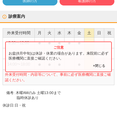
医師の方
看護師の方
診療案内
外来受付時間
月
火
水
木
金
土
日
祝
●
●
●
●
●
8:30
〜
12:00
●
お盆(8月中旬)は休診・休業の場合があります。来院前に必ず
8:30
〜
13:00
医療機関に直接ご確認ください。
●
●
●
●
14:00
〜
18:00
×閉じる
外来受付時間・内容等について、事前に必ず医療機関に直接ご確
認ください。
備考:
木曜AMのみ 土曜13:00まで
臨時休診あり
休診日:
日・祝