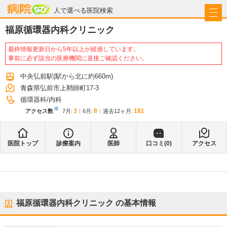
病院なび
人で選べる医院検索
福原循環器内科クリニック
最終情報更新日から5年以上が経過しています。
事前に必ず該当の医療機関に直接ご確認ください。
中央弘前駅
(駅から
北に約660m
)
青森県弘前市上鞘師町17-3
循環器科
内科
※
3
8
181
アクセス数
7月
:
6月
:
過去12ヶ月:
医院トップ
診療案内
医師
口コミ(
0
)
アクセス
福原循環器内科クリニック
の基本情報