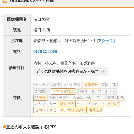
沼田医院
の基本情報
医療機関名
沼田医院
院長
沼田 知明
所在地
青森県上北郡六戸町犬落瀬後田17-1
[アクセス]
電話
0176-55-3069
内科
、
小児科
、
整形外科
、
心療内科
診療科目
近くの医療機関を診療科目から探す
オンライン診療
ネット受付
電話予約
夜間
日祝
女性医師
スマホ保険証
入院可
キッズ
クレカ
特徴
駐車場
英語
外国語
大病院
がん
在宅
訪問
DPC
バリアフリー
感染予防
セカンドオピニオン受診可
セカンドオピニオン情報提供可
地域連携
直近の求人を確認する
[PR]