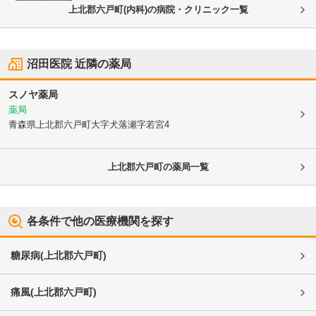
上北郡六戸町(内科)の病院・クリニック一覧
沼田医院
近隣の薬局
スノヤ薬局
薬局
青森県上北郡六戸町
大字犬落瀬字若宮4
上北郡六戸町
の薬局一覧
各条件で他の医療機関を探す
糖尿病
(
上北郡六戸町
)
痛風
(
上北郡六戸町
)