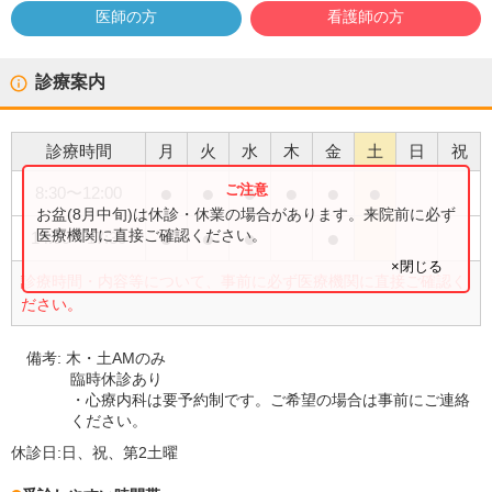
医師の方
看護師の方
診療案内
診療時間
月
火
水
木
金
土
日
祝
●
●
●
●
●
●
8:30
〜
12:00
お盆(8月中旬)は休診・休業の場合があります。来院前に必ず
●
●
●
●
医療機関に直接ご確認ください。
14:00
〜
17:30
×閉じる
診療時間・内容等について、事前に必ず医療機関に直接ご確認く
ださい。
備考:
木・土AMのみ
臨時休診あり
・心療内科は要予約制です。ご希望の場合は事前にご連絡
ください。
休診日:
日、祝、第2土曜