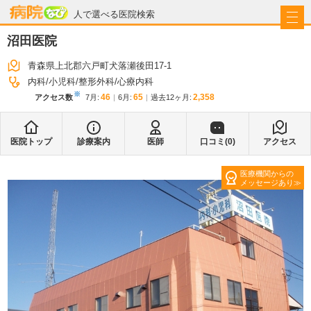
病院なび
人で選べる医院検索
沼田医院
青森県上北郡六戸町犬落瀬後田17-1
内科
小児科
整形外科
心療内科
※
46
65
2,358
アクセス数
7月
:
6月
:
過去12ヶ月:
医院トップ
診療案内
医師
口コミ(
0
)
アクセス
医療機関からの
メッセージあり