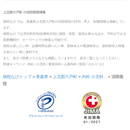
上北郡六戸町
の
沼田医院
情報
病院なび では、
青森県
上北郡六戸町
の
沼田医院
の
評判・求人・転職
情報を掲載してい
ます。
病院なび では市区町村別/診療科目別に病院・医院・薬局を探せるほか、予約ができる
医療機関や、キーワードでの検索も可能です。
病院を探したい時、診療時間を調べたい時、医師求人や看護師求人、薬剤師求人情報
を知りたい時に便利です。
また、役立つ医療コラムなども掲載していますので、是非ご覧になってください。
関連キーワード:
内科 / 小児科 / 整形外科 / 心療内科 / 医院 / かかりつけ
病院なびトップ
>
青森県
>
上北郡六戸町
>
内科
小児科
... >
沼田医
院
プライバシーマークについて