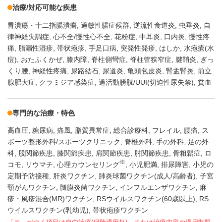
治療/対応可能な疾患
胃潰瘍・十二指腸潰瘍
過敏性腸症候群
逆流性食道炎
虫垂炎
自
律神経失調症
心不全/慢性心不全
花粉症
中耳炎
口内炎
慢性疼
痛
脂漏性湿疹
帯状疱疹
手足口病
突発性発疹
はしか
水疱瘡(水
痘)
おたふくかぜ
膝内障
脊柱側彎症
脊柱管狭窄症
腱鞘炎
ぎっ
くり腰
神経性疼痛
尿路結石
尿道炎
亀頭包皮炎
腎盂腎炎
前立
腺肥大症
クラミジア感染症
過活動膀胱/UUI(切迫性尿失禁)
貧血
専門的な治療・特色
高血圧
糖尿病
痛風
脂質異常症
総合診療科
フレイル
腰痛
ス
ポーツ整形外科/スポーツクリニック
脊椎外科
手の外科
足の外
科
股関節疾患
膝関節疾患
肩関節疾患
肘関節疾患
骨粗鬆症
ロ
※
コモ
リウマチ
心理カウンセリング
小児肥満
排尿障害
小児の
定期予防接種
肝炎ワクチン
肺炎球菌ワクチン(成人/高齢者)
子宮
頸がんワクチン
髄膜炎菌ワクチン
インフルエンザワクチン
麻
疹・風疹混合(MR)ワクチン
RSウイルスワクチン(60歳以上)
RS
ウイルスワクチン(乳幼児)
帯状疱疹ワクチン