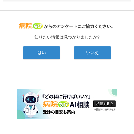
病院なび
からのアンケートにご協力ください。
知りたい情報は見つかりましたか?
はい
いいえ