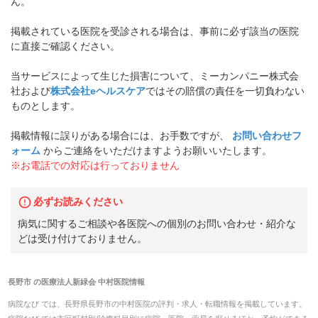
ん。
掲載されている医院を受診される場合は、事前に必ず該当の医院
に直接ご確認ください。
当サービスによって生じた損害について、ミーカンパニー株式会
社および
株式会社eヘルスケア
ではその賠償の責任を一切負わない
ものとします。
掲載情報に誤りがある場合には、お手数ですが、
お問い合わせフ
ォーム
からご連絡をいただけますようお願いいたします。
※お電話での対応は行っておりません
必ずお読みください
病気に関するご相談や各医院への個別のお問い合わせ・紹介な
どは受け付けておりません。
長野市
の
医療法人新緑会 中村医院
情報
病院なび では、
長野県
長野市
の
中村医院
の
評判・求人・転職
情報を掲載しています。