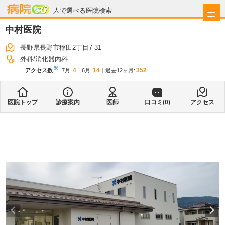
病院なび
人で選べる医院検索
中村医院
長野県長野市稲田2丁目7-31
外科
消化器内科
※
4
14
352
アクセス数
7月
:
6月
:
過去12ヶ月:
医院トップ
診療案内
医師
口コミ(
0
)
アクセス