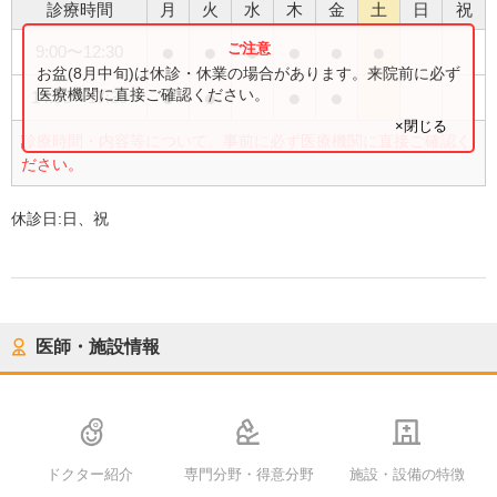
診療時間
月
火
水
木
金
土
日
祝
●
●
●
●
●
●
9:00
〜
12:30
お盆(8月中旬)は休診・休業の場合があります。来院前に必ず
●
●
●
●
医療機関に直接ご確認ください。
14:30
〜
17:30
×閉じる
診療時間・内容等について、事前に必ず医療機関に直接ご確認く
ださい。
休診日:
日、祝
医師・施設情報
ドクター紹介
専門分野・得意分野
施設・設備の特徴