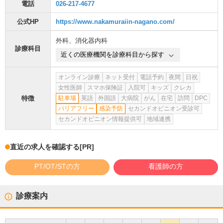
電話
026-217-4677
公式HP
https://www.nakamuraiin-nagano.com/
外科
、
消化器内科
診療科目
近くの医療機関を診療科目から探す
オンライン診療
ネット受付
電話予約
夜間
日祝
女性医師
スマホ保険証
入院可
キッズ
クレカ
特徴
駐車場
英語
外国語
大病院
がん
在宅
訪問
DPC
バリアフリー
感染予防
セカンドオピニオン受診可
セカンドオピニオン情報提供可
地域連携
直近の求人を確認する
[PR]
PT/OT/STの方
看護師の方
診療案内