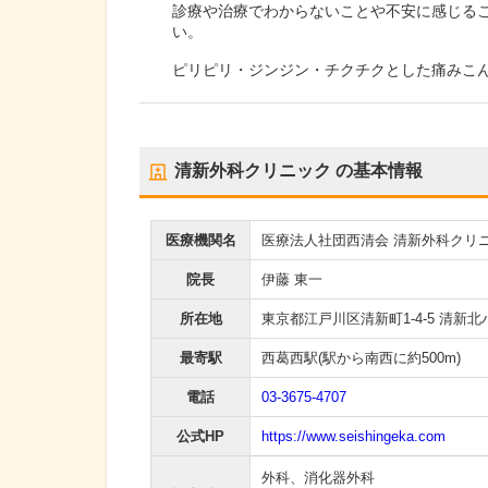
診療や治療でわからないことや不安に感じる
い。
ピリピリ・ジンジン・チクチクとした痛みこ
清新外科クリニック
の基本情報
医療機関名
医療法人社団西清会 清新外科クリ
院長
伊藤 東一
所在地
東京都江戸川区清新町1-4-5 清新北ハ
最寄駅
西葛西駅
(駅から
南西に約500m
)
電話
03-3675-4707
公式HP
https://www.seishingeka.com
外科
、
消化器外科