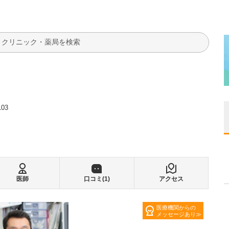
検索
03
医師
口コミ(
1
)
アクセス
医療機関からの
メッセージあり