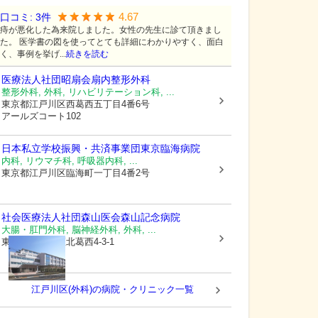
4.67
口コミ:
3
件
痔が悪化した為来院しました。女性の先生に診て頂きまし
た。 医学書の図を使ってとても詳細にわかりやすく、面白
く、事例を挙げ...
続きを読む
医療法人社団昭扇会扇内整形外科
整形外科, 外科, リハビリテーション科, ...
東京都江戸川区
西葛西五丁目4番6号
アールズコート102
日本私立学校振興・共済事業団東京臨海病院
内科, リウマチ科, 呼吸器内科, ...
東京都江戸川区
臨海町一丁目4番2号
社会医療法人社団森山医会
森山記念病院
大腸・肛門外科, 脳神経外科, 外科, ...
東京都江戸川区
北葛西4-3-1
江戸川区(外科)の病院・クリニック一覧