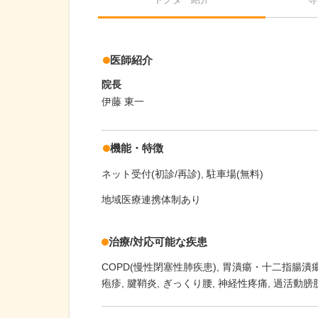
医師紹介
院長
伊藤 東一
機能・特徴
ネット受付(初診/再診)
駐車場(無料)
地域医療連携体制あり
治療/対応可能な疾患
COPD(慢性閉塞性肺疾患)
胃潰瘍・十二指腸潰
疱疹
腱鞘炎
ぎっくり腰
神経性疼痛
過活動膀胱