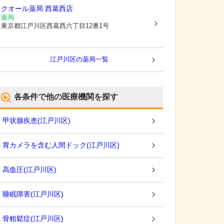
クオール薬局 西葛西店
薬局
東京都江戸川区
西葛西六丁目12番1号
江戸川区
の薬局一覧
各条件で他の医療機関を探す
甲状腺疾患
(
江戸川区
)
胃カメラを含む人間ドック
(
江戸川区
)
高血圧
(
江戸川区
)
睡眠障害
(
江戸川区
)
骨粗鬆症
(
江戸川区
)