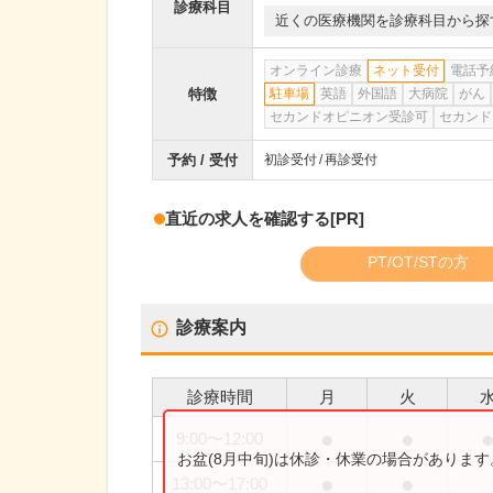
診療科目
近くの医療機関を診療科目から探
オンライン診療
ネット受付
電話予
特徴
駐車場
英語
外国語
大病院
がん
セカンドオピニオン受診可
セカンド
予約 / 受付
初診受付
再診受付
直近の求人を確認する
[PR]
PT/OT/STの方
診療案内
診療時間
月
火
●
●
9:00
〜
12:00
お盆(8月中旬)は休診・休業の場合がありま
●
●
13:00
〜
17:00