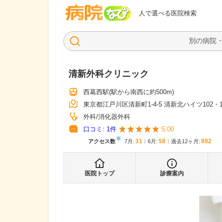
病院なび
人で選べる医院検索
清新外科クリニック
西葛西駅
(駅から
南西に約500m
)
東京都江戸川区清新町1-4-5 清新北ハイツ102・1
外科
消化器外科
口コミ:
1
件
5.00
※
31
58
892
アクセス数
7月
:
6月
:
過去12ヶ月:
医院トップ
診療案内