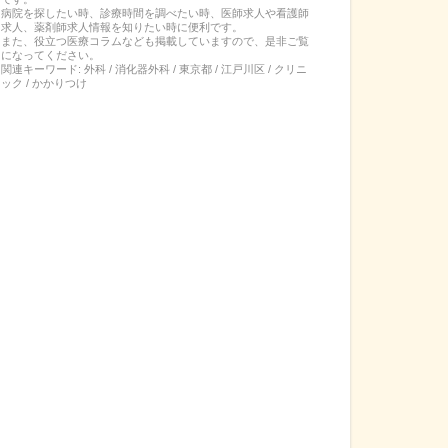
病院を探したい時、診療時間を調べたい時、医師求人や看護師
求人、薬剤師求人情報を知りたい時に便利です。
また、役立つ医療コラムなども掲載していますので、是非ご覧
になってください。
関連キーワード:
外科 / 消化器外科 / 東京都 / 江戸川区 / クリニ
ック / かかりつけ