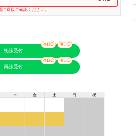
関に直接ご確認ください。
今日◯
明日◯
初診受付
今日◯
明日◯
再診受付
木
金
土
日
祝