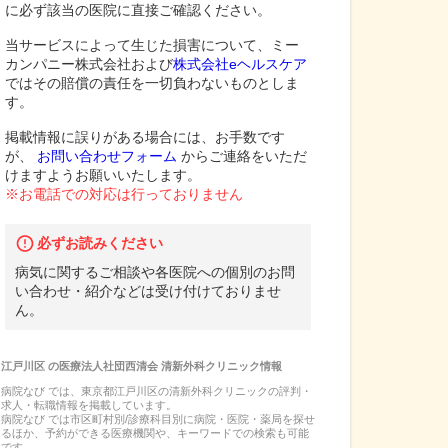
に必ず該当の医院に直接ご確認ください。
当サービスによって生じた損害について、ミー
カンパニー株式会社および
株式会社eヘルスケア
ではその賠償の責任を一切負わないものとしま
す。
掲載情報に誤りがある場合には、お手数です
が、
お問い合わせフォーム
からご連絡をいただ
けますようお願いいたします。
※お電話での対応は行っておりません
必ずお読みください
病気に関するご相談や各医院への個別のお問
い合わせ・紹介などは受け付けておりませ
ん。
江戸川区
の
医療法人社団西清会 清新外科クリニック
情報
病院なび では、
東京都
江戸川区
の
清新外科クリニック
の
評判・
求人・転職
情報を掲載しています。
病院なび では市区町村別/診療科目別に病院・医院・薬局を探せ
るほか、予約ができる医療機関や、キーワードでの検索も可能
です。