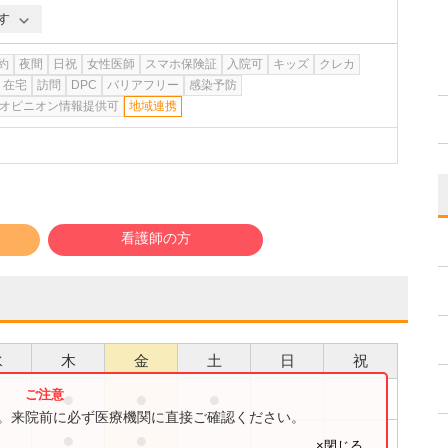
す
約
夜間
日祝
女性医師
スマホ保険証
入院可
キッズ
クレカ
在宅
訪問
DPC
バリアフリー
感染予防
オピニオン情報提供可
地域連携
看護師の方
水
木
金
土
日
祝
●
●
●
●
す。来院前に必ず医療機関に直接ご確認ください。
●
●
×閉じる