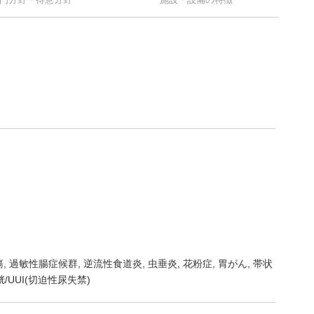
瘍
過敏性腸症候群
逆流性食道炎
虫垂炎
花粉症
胃がん
帯状
/UUI(切迫性尿失禁)