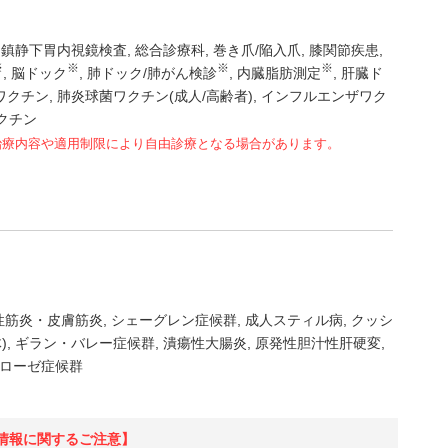
鎮静下胃内視鏡検査
総合診療科
巻き爪/陥入爪
膝関節疾患
※
※
※
※
脳ドック
肺ドック/肺がん検診
内臓脂肪測定
肝臓ド
ワクチン
肺炎球菌ワクチン(成人/高齢者)
インフルエンザワク
クチン
治療内容や適用制限により自由診療となる場合があります。
性筋炎・皮膚筋炎
シェーグレン症候群
成人スティル病
クッシ
)
ギラン・バレー症候群
潰瘍性大腸炎
原発性胆汁性肝硬変
ローゼ症候群
情報に関するご注意】