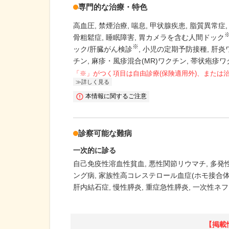
専門的な治療・特色
高血圧
禁煙治療
喘息
甲状腺疾患
脂質異常症
骨粗鬆症
睡眠障害
胃カメラを含む人間ドック
※
ック/肝臓がん検診
小児の定期予防接種
肝炎
チン
麻疹・風疹混合(MR)ワクチン
帯状疱疹ワ
「※」がつく項目は自由診療(保険適用外)、または
詳しく見る
本情報に関するご注意
診察可能な難病
一次的に診る
自己免疫性溶血性貧血
悪性関節リウマチ
多発
ング病
家族性高コレステロール血症(ホモ接合体
肝内結石症
慢性膵炎
重症急性膵炎
一次性ネフ
【掲載