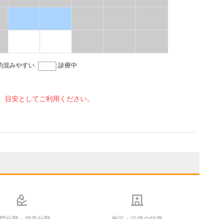
的混みやすい
:
診療中
。目安としてご利用ください。
門分野・得意分野
施設・設備の特徴