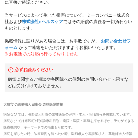
に直接ご確認ください。
当サービスによって生じた損害について、ミーカンパニー株式会
社および
株式会社eヘルスケア
ではその賠償の責任を一切負わない
ものとします。
掲載情報に誤りがある場合には、お手数ですが、
お問い合わせフ
ォーム
からご連絡をいただけますようお願いいたします。
※お電話での対応は行っておりません
必ずお読みください
病気に関するご相談や各医院への個別のお問い合わせ・紹介な
どは受け付けておりません。
大町市
の
医療法人回生会 栗林医院
情報
病院なび では、
長野県
大町市
の
栗林医院
の
評判・求人・転職
情報を掲載しています。
病院なび では市区町村別/診療科目別に病院・医院・薬局を探せるほか、予約ができる
医療機関や、キーワードでの検索も可能です。
病院を探したい時、診療時間を調べたい時、医師求人や看護師求人、薬剤師求人情報