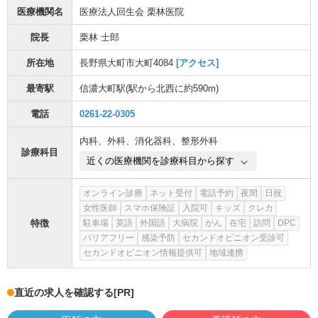
医療機関名
医療法人回生会 栗林医院
院長
栗林 士郎
所在地
長野県大町市大町4084
[アクセス]
最寄駅
信濃大町駅
(駅から
北西に約590m
)
電話
0261-22-0305
内科
、
外科
、
消化器科
、
整形外科
診療科目
近くの医療機関を診療科目から探す
オンライン診療
ネット受付
電話予約
夜間
日祝
女性医師
スマホ保険証
入院可
キッズ
クレカ
特徴
駐車場
英語
外国語
大病院
がん
在宅
訪問
DPC
バリアフリー
感染予防
セカンドオピニオン受診可
セカンドオピニオン情報提供可
地域連携
直近の求人を確認する
[PR]