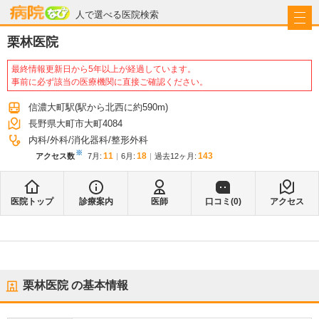
病院なび
人で選べる医院検索
栗林医院
最終情報更新日から5年以上が経過しています。
事前に必ず該当の医療機関に直接ご確認ください。
信濃大町駅
(駅から
北西に約590m
)
長野県大町市大町4084
内科
外科
消化器科
整形外科
※
11
18
143
アクセス数
7月
:
6月
:
過去12ヶ月:
医院トップ
診療案内
医師
口コミ(
0
)
アクセス
栗林医院
の基本情報