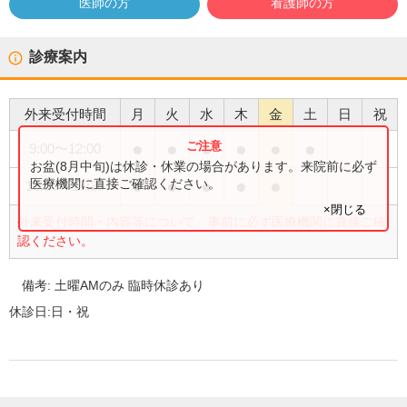
医師の方
看護師の方
診療案内
外来受付時間
月
火
水
木
金
土
日
祝
●
●
●
●
●
●
9:00
〜
12:00
お盆(8月中旬)は休診・休業の場合があります。来院前に必ず
●
●
●
●
●
医療機関に直接ご確認ください。
13:30
〜
17:30
×閉じる
外来受付時間・内容等について、事前に必ず医療機関に直接ご確
認ください。
備考:
土曜AMのみ 臨時休診あり
休診日:
日・祝