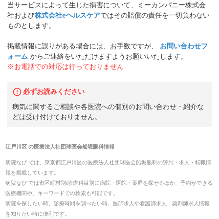
当サービスによって生じた損害について、ミーカンパニー株式会
社および
株式会社eヘルスケア
ではその賠償の責任を一切負わない
ものとします。
掲載情報に誤りがある場合には、お手数ですが、
お問い合わせフ
ォーム
からご連絡をいただけますようお願いいたします。
※お電話での対応は行っておりません
必ずお読みください
病気に関するご相談や各医院への個別のお問い合わせ・紹介な
どは受け付けておりません。
江戸川区
の
医療法人社団球医会船堀眼科
情報
病院なび では、
東京都
江戸川区
の
医療法人社団球医会船堀眼科
の
評判・求人・転職
情
報を掲載しています。
病院なび では市区町村別/診療科目別に病院・医院・薬局を探せるほか、予約ができる
医療機関や、キーワードでの検索も可能です。
病院を探したい時、診療時間を調べたい時、医師求人や看護師求人、薬剤師求人情報
を知りたい時に便利です。