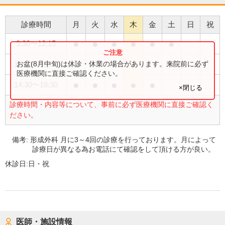
診療時間
月
火
水
木
金
土
日
祝
●
●
●
●
●
●
9:30
〜
12:15
●
お盆(8月中旬)は休診・休業の場合があります。来院前に必ず
14:30
〜
18:00
医療機関に直接ご確認ください。
●
●
●
●
●
14:30
〜
18:30
×閉じる
診療時間・内容等について、事前に必ず医療機関に直接ご確認く
ださい。
備考:
形成外科 月に3～4回の診療を行っております。月によって
診療日が異なる為お電話にて確認をして頂ける方が良い。
休診日:
日・祝
医師・施設情報