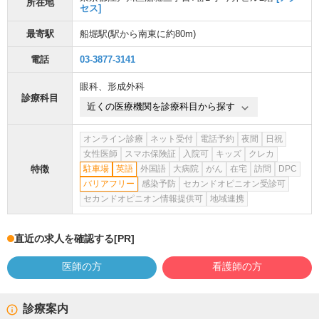
所在地
セス]
最寄駅
船堀駅
(駅から
南東に約80m
)
電話
03-3877-3141
眼科
、
形成外科
診療科目
近くの医療機関を診療科目から探す
オンライン診療
ネット受付
電話予約
夜間
日祝
女性医師
スマホ保険証
入院可
キッズ
クレカ
特徴
駐車場
英語
外国語
大病院
がん
在宅
訪問
DPC
バリアフリー
感染予防
セカンドオピニオン受診可
セカンドオピニオン情報提供可
地域連携
直近の求人を確認する
[PR]
医師の方
看護師の方
診療案内