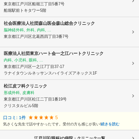
東京都江戸川区
船堀三丁目5番7号
船堀駅前トキタワー5階
社会医療法人社団森山医会森山総合クリニック
脳神経外科, 外科, 内科, ...
東京都江戸川区
北葛西四丁目3番7号
医療法人社団東京ハート会
一之江ハートクリニック
内科, 小児科, 眼科, ...
東京都江戸川区
一之江7丁目37-17
ラナイタウンルネッサンスハイライズアネックス1F
松江皮フ科クリニック
形成外科, 皮膚科
東京都江戸川区
松江二丁目1番19号
クリスタルビル5階
5
口コミ:
1
件
気さくな先生で話やすかったです。受付の方も感じが良い!
続きを読む
江戸川区(眼科)の病院・クリニック一覧