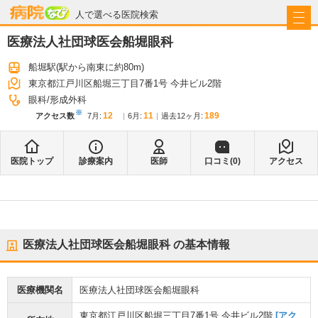
病院なび
人で選べる医院検索
医療法人社団球医会船堀眼科
船堀駅
(駅から
南東に約80m
)
東京都江戸川区船堀三丁目7番1号 今井ビル2階
眼科
形成外科
※
12
11
189
アクセス数
7月
:
6月
:
過去12ヶ月:
医院トップ
診療案内
医師
口コミ(
0
)
アクセス
医療法人社団球医会船堀眼科
の基本情報
医療機関名
医療法人社団球医会船堀眼科
東京都江戸川区船堀三丁目7番1号 今井ビル2階
[アク