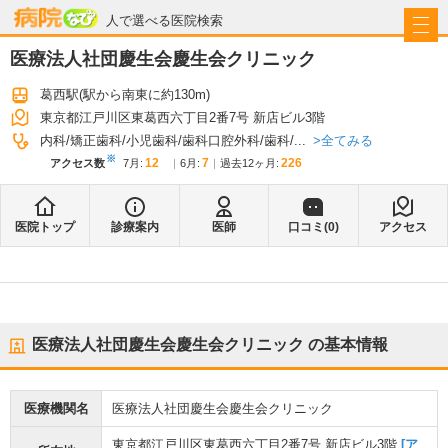
病院なび
人で選べる医院検索
医療法人社団慶生会慶生会クリニック
葛西駅
(駅から
南東に約130m
)
東京都江戸川区東葛西六丁目2番7号 新店ビル3階
全てみる
内科
矯正歯科
小児歯科
歯科口腔外科
歯科
...
※
12
7
226
アクセス数
7月
:
6月
:
過去12ヶ月:
医院トップ
診療案内
医師
口コミ(
0
)
アクセス
医療法人社団慶生会慶生会クリニック
の基本情報
医療機関名
医療法人社団慶生会慶生会クリニック
東京都江戸川区東葛西六丁目2番7号 新店ビル3階
[ア