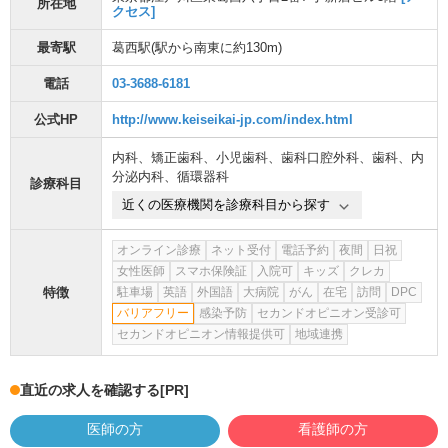
所在地
クセス]
最寄駅
葛西駅
(駅から
南東に約130m
)
電話
03-3688-6181
公式HP
http://www.keiseikai-jp.com/index.html
内科
、
矯正歯科
、
小児歯科
、
歯科口腔外科
、
歯科
、
内
分泌内科
、
循環器科
診療科目
近くの医療機関を診療科目から探す
オンライン診療
ネット受付
電話予約
夜間
日祝
女性医師
スマホ保険証
入院可
キッズ
クレカ
特徴
駐車場
英語
外国語
大病院
がん
在宅
訪問
DPC
バリアフリー
感染予防
セカンドオピニオン受診可
セカンドオピニオン情報提供可
地域連携
直近の求人を確認する
[PR]
医師の方
看護師の方