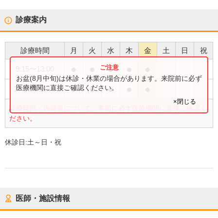
診療案内
診療時間
月
火
水
木
金
土
日
祝
●
●
●
●
●
9:15
〜
13:00
お盆(8月中旬)は休診・休業の場合があります。来院前に必ず
●
●
●
●
●
医療機関に直接ご確認ください。
14:00
〜
18:00
×閉じる
診療時間・内容等について、事前に必ず医療機関に直接ご確認く
ださい。
休診日:
土～日・祝
医師・施設情報