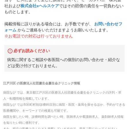
社および
株式会社eヘルスケア
ではその賠償の責任を一切負わない
ものとします。
掲載情報に誤りがある場合には、お手数ですが、
お問い合わせフ
ォーム
からご連絡をいただけますようお願いいたします。
※お電話での対応は行っておりません
必ずお読みください
病気に関するご相談や各医院への個別のお問い合わせ・紹介な
どは受け付けておりません。
江戸川区
の
医療法人社団慶生会慶生会クリニック
情報
病院なび では、
東京都
江戸川区
の
医療法人社団慶生会慶生会クリニック
の
評判・求
人・転職
情報を掲載しています。
病院なび では市区町村別/診療科目別に病院・医院・薬局を探せるほか、予約ができる
医療機関や、キーワードでの検索も可能です。
病院を探したい時、診療時間を調べたい時、医師求人や看護師求人、薬剤師求人情報
を知りたい時に便利です。
また、役立つ医療コラムなども掲載していますので、是非ご覧になってください。