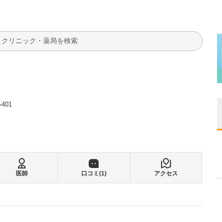
検索
401
医師
口コミ(
1
)
アクセス