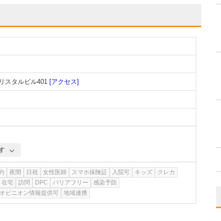
リスタルビル401
[アクセス]
す
約
夜間
日祝
女性医師
スマホ保険証
入院可
キッズ
クレカ
在宅
訪問
DPC
バリアフリー
感染予防
オピニオン情報提供可
地域連携