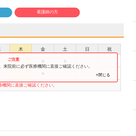
看護師の方
水
木
金
土
日
祝
●
●
●
す。来院前に必ず医療機関に直接ご確認ください。
●
●
×閉じる
療機関に直接ご確認ください。