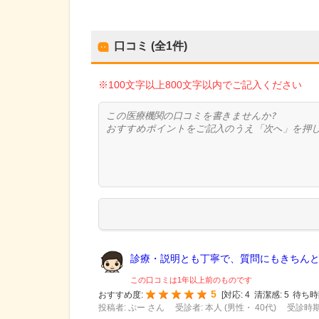
口コミ (全
1
件)
※100文字以上800文字以内でご記入ください
診療・説明とも丁寧で、質問にもきちんと答
この口コミは1年以上前のものです
5
おすすめ度:
[
対応:
4
清潔感:
5
待ち時
投稿者: ぷー さん
受診者: 本人 (男性・ 40代)
受診時期: