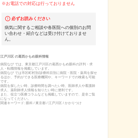
※お電話での対応は行っておりません
必ずお読みください
病気に関するご相談や各医院への個別のお問
い合わせ・紹介などは受け付けておりませ
ん。
江戸川区
の
葛西かもめ眼科
情報
病院なび では、
東京都
江戸川区
の
葛西かもめ眼科
の
評判・求
人・転職
情報を掲載しています。
病院なび では市区町村別/診療科目別に病院・医院・薬局を探せ
るほか、予約ができる医療機関や、キーワードでの検索も可能
です。
病院を探したい時、診療時間を調べたい時、医師求人や看護師
求人、薬剤師求人情報を知りたい時に便利です。
また、役立つ医療コラムなども掲載していますので、是非ご覧
になってください。
関連キーワード:
眼科 / 東京都 / 江戸川区 / かかりつけ