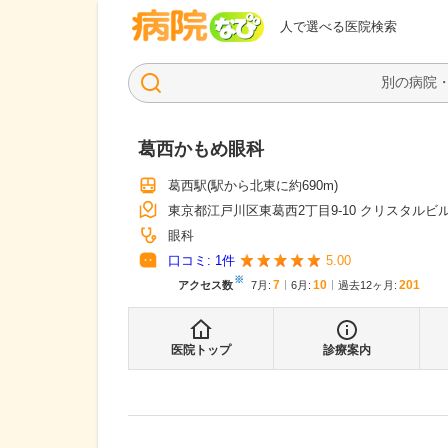
病院なび
人で選べる医院検索
葛西かもめ眼科
葛西駅
(駅から
北東に約690m
)
東京都江戸川区東葛西2丁目9-10 クリスタルビル
眼科
口コミ:
1
件
5.00
※
7
10
201
アクセス数
7月
:
6月
:
過去12ヶ月:
医院トップ
診療案内