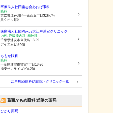
医療法人社団圭志会あおば眼科
眼科
東京都江戸川区
中葛西五丁目32番7号
共立ビル1階
医療法人社団Plexus大江戸浦安クリニック
内科, 呼吸器内科, 精神科, ...
千葉県浦安市
当代島1-3-29
アイエムビル5階
ももせ眼科
眼科
千葉県浦安市
猫実4丁目18-26
浦安サンライズビル2階
江戸川区(眼科)の病院・クリニック一覧
葛西かもめ眼科
近隣の薬局
ひかり薬局