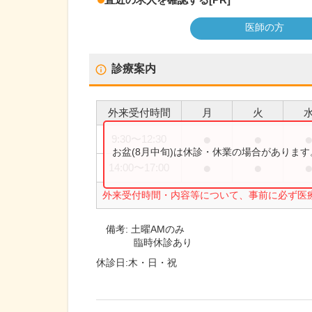
医師の方
診療案内
外来受付時間
月
火
●
●
9:30
〜
12:30
お盆(8月中旬)は休診・休業の場合がありま
●
●
14:00
〜
17:00
外来受付時間・内容等について、事前に必ず医
備考:
土曜AMのみ
臨時休診あり
休診日:
木・日・祝