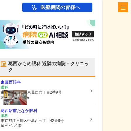
医療機関の皆様へ
葛西かもめ眼科
近隣の病院・クリニッ
ク
東葛西眼科
眼科
東京都江戸川区
東葛西六丁目2番9号
武企画Ⅱビル4階
葛西駅前たなか眼科
眼科
東京都江戸川区
中葛西五丁目42番8号
須三ビル1階