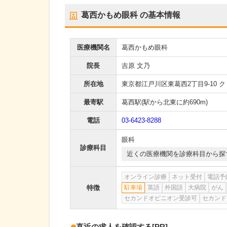
葛西かもめ眼科
の基本情報
医療機関名
葛西かもめ眼科
院長
吉原 文乃
所在地
東京都江戸川区東葛西2丁目9-10 ク
最寄駅
葛西駅
(駅から
北東に約690m
)
電話
03-6423-8288
眼科
診療科目
近くの医療機関を診療科目から探
オンライン診療
ネット受付
電話予
特徴
駐車場
英語
外国語
大病院
がん
セカンドオピニオン受診可
セカンド
直近の求人を確認する
[PR]