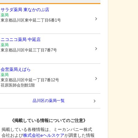
サラダ薬局 東なかのぶ店
薬局
東京都品川区
東中延二丁目6番1号
ニコニコ薬局 中延店
薬局
東京都品川区
中延三丁目7番7号
会営薬局えばら
薬局
東京都品川区
中延一丁目7番12号
荏原医師会別館1階
品川区
の薬局一覧
《掲載している情報についてのご注意》
掲載している各種情報は、ミーカンパニー株式
会社および
株式会社eヘルスケア
が調査した情報