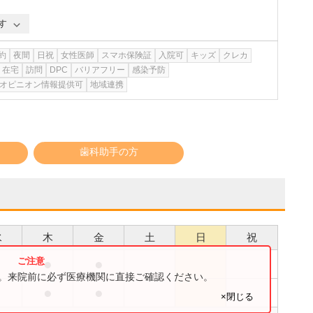
す
約
夜間
日祝
女性医師
スマホ保険証
入院可
キッズ
クレカ
在宅
訪問
DPC
バリアフリー
感染予防
オピニオン情報提供可
地域連携
歯科助手の方
水
木
金
土
日
祝
●
●
●
す。来院前に必ず医療機関に直接ご確認ください。
●
●
●
×閉じる