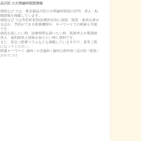
品川区
の
大岡歯科医院
情報
病院なび では、
東京都
品川区
の
大岡歯科医院
の
評判・求人・転
職
情報を掲載しています。
病院なび では市区町村別/診療科目別に病院・医院・薬局を探せ
るほか、予約ができる医療機関や、キーワードでの検索も可能
です。
病院を探したい時、診療時間を調べたい時、医師求人や看護師
求人、薬剤師求人情報を知りたい時に便利です。
また、役立つ医療コラムなども掲載していますので、是非ご覧
になってください。
関連キーワード:
歯科 / 小児歯科 / 歯科口腔外科 / 品川区 / 医院 /
かかりつけ