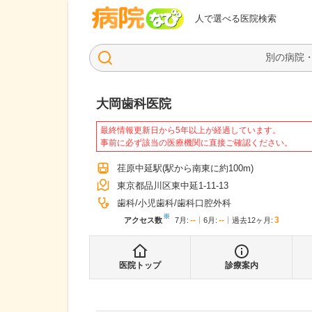
病院なび
人で選べる医院検索
大岡歯科医院
最終情報更新日から5年以上が経過しています。
事前に必ず該当の医療機関に直接ご確認ください。
荏原中延駅
(駅から
南東に約100m
)
東京都品川区東中延1-11-13
歯科
小児歯科
歯科口腔外科
※
--
--
3
アクセス数
7月
:
6月
:
過去12ヶ月:
医院トップ
診療案内