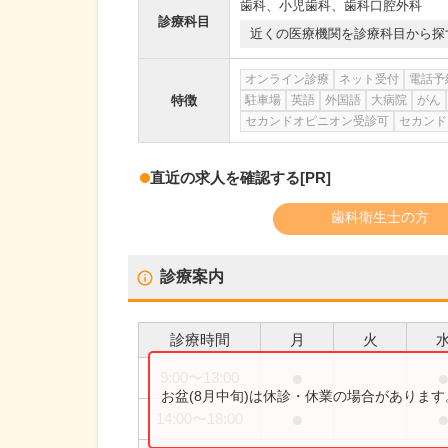
歯科
、
小児歯科
、
歯科口腔外科
診療科目
近くの医療機関を診療科目から探
オンライン診療
ネット受付
電話予
特徴
駐車場
英語
外国語
大病院
がん
セカンドオピニオン受診可
セカンド
直近の求人を確認する
[PR]
歯科衛生士の方
診療案内
診療時間
月
火
●
9:00
〜
13:00
お盆(8月中旬)は休診・休業の場合がありま
●
14:00
〜
18:00