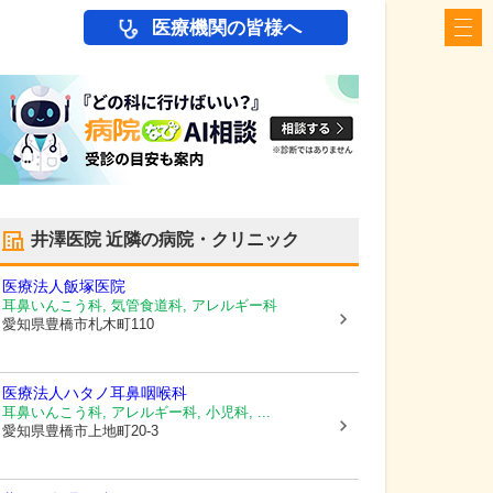
医療機関の皆様へ
井澤医院
近隣の病院・クリニック
医療法人飯塚医院
耳鼻いんこう科, 気管食道科, アレルギー科
愛知県豊橋市
札木町110
医療法人
ハタノ耳鼻咽喉科
耳鼻いんこう科, アレルギー科, 小児科, ...
愛知県豊橋市
上地町20-3