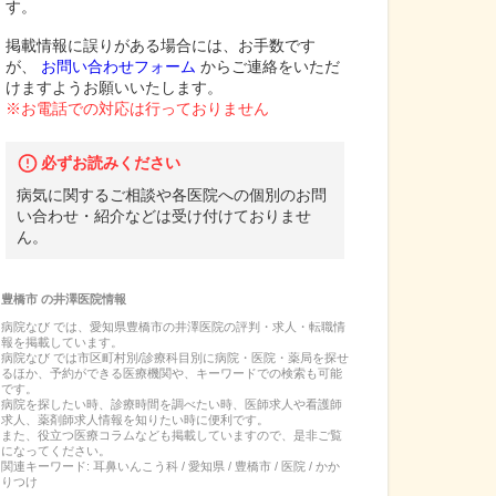
す。
掲載情報に誤りがある場合には、お手数です
が、
お問い合わせフォーム
からご連絡をいただ
けますようお願いいたします。
※お電話での対応は行っておりません
必ずお読みください
病気に関するご相談や各医院への個別のお問
い合わせ・紹介などは受け付けておりませ
ん。
豊橋市
の
井澤医院
情報
病院なび では、
愛知県
豊橋市
の
井澤医院
の
評判・求人・転職
情
報を掲載しています。
病院なび では市区町村別/診療科目別に病院・医院・薬局を探せ
るほか、予約ができる医療機関や、キーワードでの検索も可能
です。
病院を探したい時、診療時間を調べたい時、医師求人や看護師
求人、薬剤師求人情報を知りたい時に便利です。
また、役立つ医療コラムなども掲載していますので、是非ご覧
になってください。
関連キーワード:
耳鼻いんこう科 / 愛知県 / 豊橋市 / 医院 / かか
りつけ