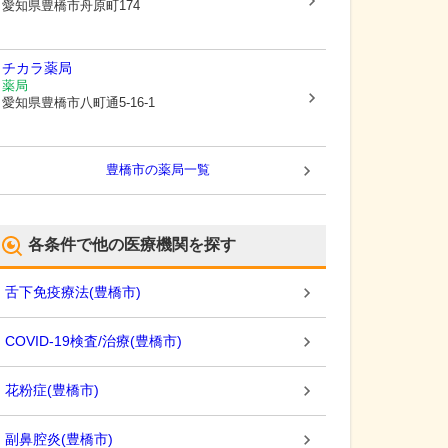
愛知県豊橋市
舟原町174
チカラ薬局
薬局
愛知県豊橋市
八町通5-16-1
豊橋市
の薬局一覧
各条件で他の医療機関を探す
舌下免疫療法
(
豊橋市
)
COVID-19検査/治療
(
豊橋市
)
花粉症
(
豊橋市
)
副鼻腔炎
(
豊橋市
)