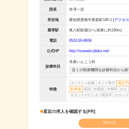
院長
井澤一宏
所在地
愛知県豊橋市東新町180-1
[アクセス
最寄駅
東八町駅
(駅から
南東に約190m
)
電話
0532-55-8936
公式HP
http://izawaiin-jibika.net/
耳鼻いんこう科
診療科目
近くの医療機関を診療科目から探
オンライン診療
ネット受付
電話予
特徴
駐車場
英語
外国語
大病院
がん
セカンドオピニオン受診可
セカンド
直近の求人を確認する
[PR]
STの方