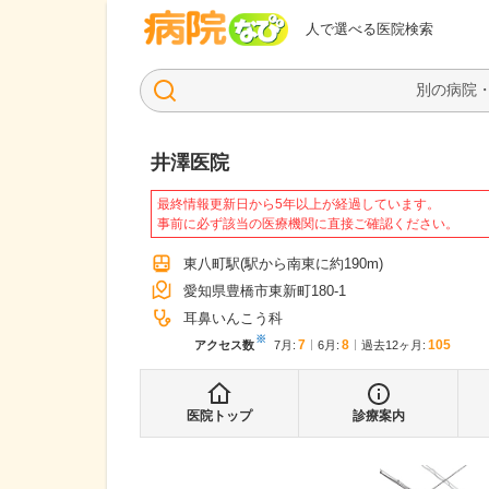
病院なび
人で選べる医院検索
井澤医院
最終情報更新日から5年以上が経過しています。
事前に必ず該当の医療機関に直接ご確認ください。
東八町駅
(駅から
南東に約190m
)
愛知県豊橋市東新町180-1
耳鼻いんこう科
※
7
8
105
アクセス数
7月
:
6月
:
過去12ヶ月:
医院トップ
診療案内