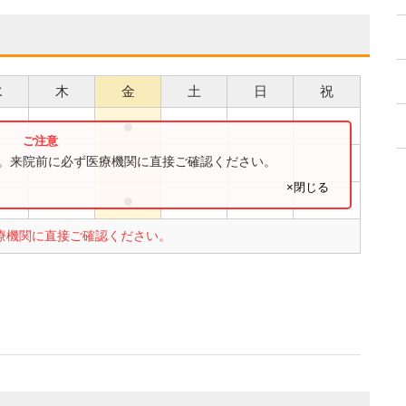
水
木
金
土
日
祝
●
●
●
す。来院前に必ず医療機関に直接ご確認ください。
×閉じる
●
●
療機関に直接ご確認ください。