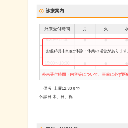
診療案内
外来受付時間
月
火
●
●
8:30
〜
12:00
お盆(8月中旬)は休診・休業の場合がありま
8:30
〜
12:30
●
●
15:00
〜
18:30
外来受付時間・内容等について、事前に必ず医
備考:
土曜12:30まで
休診日:
木、日、祝