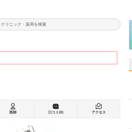
検索
医師
口コミ(
0
)
アクセス