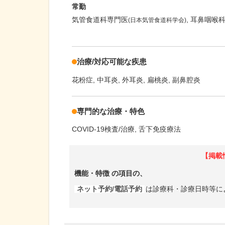
常勤
気管食道科専門医
耳鼻咽喉
(日本気管食道科学会)
治療/対応可能な疾患
花粉症
中耳炎
外耳炎
扁桃炎
副鼻腔炎
専門的な治療・特色
COVID-19検査/治療
舌下免疫療法
【掲載
機能・特徴
の項目の、
ネット予約/電話予約
は診療科・診療日時等に