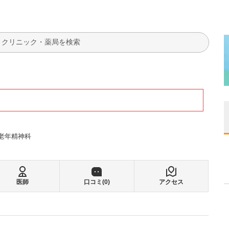
検索
老年精神科
医師
口コミ(
0
)
アクセス