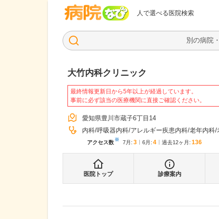
病院なび
人で選べる医院検索
大竹内科クリニック
最終情報更新日から5年以上が経過しています。
事前に必ず該当の医療機関に直接ご確認ください。
愛知県豊川市蔵子6丁目14
内科
呼吸器内科
アレルギー疾患内科
老年内科
※
3
4
136
アクセス数
7月
:
6月
:
過去12ヶ月:
医院トップ
診療案内