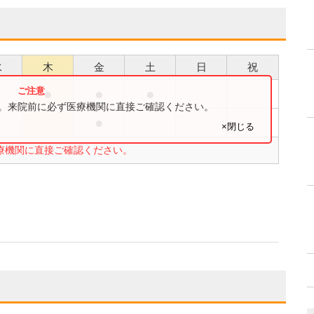
水
木
金
土
日
祝
●
●
●
●
す。来院前に必ず医療機関に直接ご確認ください。
●
●
×閉じる
療機関に直接ご確認ください。