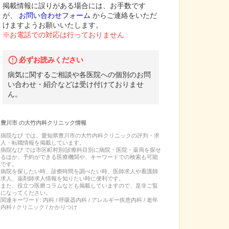
掲載情報に誤りがある場合には、お手数です
が、
お問い合わせフォーム
からご連絡をいただ
けますようお願いいたします。
※お電話での対応は行っておりません
必ずお読みください
病気に関するご相談や各医院への個別のお問
い合わせ・紹介などは受け付けておりませ
ん。
豊川市
の
大竹内科クリニック
情報
病院なび では、
愛知県
豊川市
の
大竹内科クリニック
の
評判・求
人・転職
情報を掲載しています。
病院なび では市区町村別/診療科目別に病院・医院・薬局を探せ
るほか、予約ができる医療機関や、キーワードでの検索も可能
です。
病院を探したい時、診療時間を調べたい時、医師求人や看護師
求人、薬剤師求人情報を知りたい時に便利です。
また、役立つ医療コラムなども掲載していますので、是非ご覧
になってください。
関連キーワード:
内科 / 呼吸器内科 / アレルギー疾患内科 / 老年
内科 / クリニック / かかりつけ