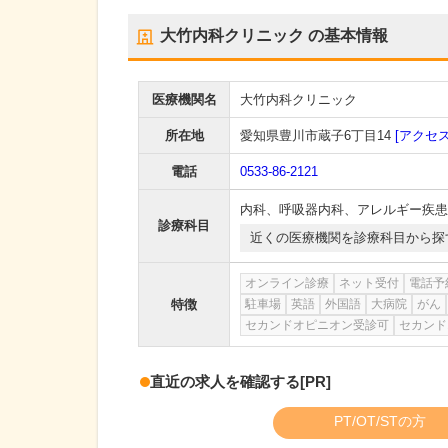
大竹内科クリニック
の基本情報
医療機関名
大竹内科クリニック
所在地
愛知県豊川市蔵子6丁目14
[アクセス
電話
0533-86-2121
内科
、
呼吸器内科
、
アレルギー疾患
診療科目
近くの医療機関を診療科目から探
オンライン診療
ネット受付
電話予
特徴
駐車場
英語
外国語
大病院
がん
セカンドオピニオン受診可
セカンド
直近の求人を確認する
[PR]
PT/OT/STの方