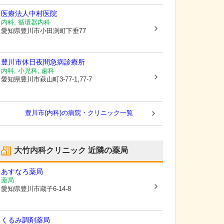
医療法人
中村医院
内科, 循環器内科
愛知県豊川市
小田渕町下垂77
豊川市休日夜間急病診療所
内科, 小児科, 歯科
愛知県豊川市
萩山町3-77-1,77-7
豊川市(内科)の病院・クリニック一覧
大竹内科クリニック
近隣の薬局
あすなろ薬局
薬局
愛知県豊川市
蔵子6-14-8
くるみ調剤薬局