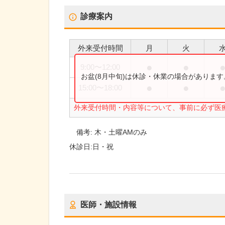
診療案内
外来受付時間
月
火
●
●
9:00
〜
12:00
お盆(8月中旬)は休診・休業の場合がありま
●
●
15:00
〜
18:00
外来受付時間・内容等について、事前に必ず医
備考:
木・土曜AMのみ
休診日:
日・祝
医師・施設情報