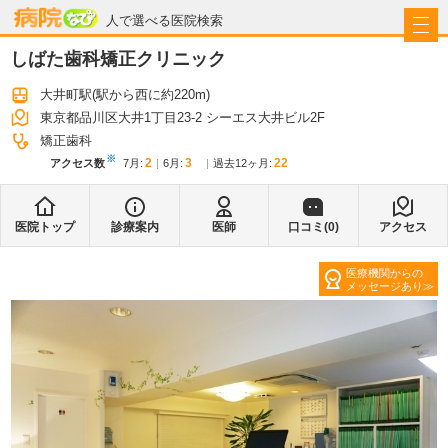
病院なび
人で選べる医院検索
しばた歯科矯正クリニック
大井町駅
(駅から
西に約220m
)
東京都品川区大井1丁目23-2 シーエス大井ビル2F
矯正歯科
※
2
3
22
アクセス数
7月
:
6月
:
過去12ヶ月:
医院トップ
診療案内
医師
口コミ(
0
)
アクセス
医療機関からの
メッセージあり