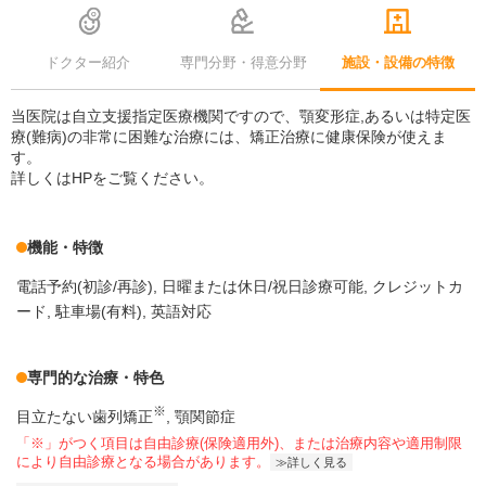
ドクター紹介
専門分野・得意分野
施設・設備の特徴
当医院は自立支援指定医療機関ですので、顎変形症,あるいは特定医
療(難病)の非常に困難な治療には、矯正治療に健康保険が使えま
す。
詳しくはHPをご覧ください。
機能・特徴
電話予約(初診/再診)
日曜または休日/祝日診療可能
クレジットカ
ード
駐車場(有料)
英語対応
専門的な治療・特色
※
目立たない歯列矯正
顎関節症
「※」がつく項目は自由診療(保険適用外)、または治療内容や適用制限
により自由診療となる場合があります。
詳しく見る