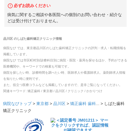
必ずお読みください
病気に関するご相談や各医院への個別のお問い合わせ・紹介な
どは受け付けておりません。
品川区
の
しばた歯科矯正クリニック
情報
病院なび では、
東京都
品川区
の
しばた歯科矯正クリニック
の
評判・求人・転職
情報を
掲載しています。
病院なび では市区町村別/診療科目別に病院・医院・薬局を探せるほか、予約ができる
医療機関や、キーワードでの検索も可能です。
病院を探したい時、診療時間を調べたい時、医師求人や看護師求人、薬剤師求人情報
を知りたい時に便利です。
また、役立つ医療コラムなども掲載していますので、是非ご覧になってください。
関連キーワード:
矯正歯科 / 東京都 / 品川区 / クリニック / かかりつけ
病院なびトップ
>
東京都
>
品川区
>
矯正歯科
歯科
... >
しばた歯科
矯正クリニック