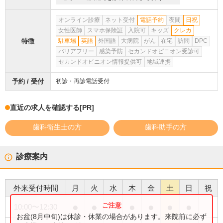
オンライン診療
ネット受付
電話予約
夜間
日祝
女性医師
スマホ保険証
入院可
キッズ
クレカ
特徴
駐車場
英語
外国語
大病院
がん
在宅
訪問
DPC
バリアフリー
感染予防
セカンドオピニオン受診可
セカンドオピニオン情報提供可
地域連携
予約 / 受付
初診・再診電話受付
直近の求人を確認する
[PR]
歯科衛生士の方
歯科助手の方
診療案内
外来受付時間
月
火
水
木
金
土
日
祝
●
●
●
●
●
●
10:00
〜
12:30
お盆(8月中旬)は休診・休業の場合があります。来院前に必ず