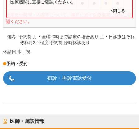
●
●
●
●
●
●
医療機関に直接ご確認ください。
14:00
〜
18:00
×閉じる
外来受付時間・内容等について、事前に必ず医療機関に直接ご確
認ください。
備考:
予約制 月・金曜20時まで診療の場合あり 土・日診療はそれ
ぞれ月2回程度 予約制 臨時休診あり
休診日:
水、祝
予約・受付
初診・再診電話受付
医師・施設情報