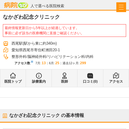
病院なび
人で選べる医院検索
なかざわ記念クリニック
最終情報更新日から5年以上が経過しています。
事前に必ず該当の医療機関に直接ご確認ください。
西尾駅
(駅から
東に約340m
)
愛知県西尾市寄住町洲田20-1
整形外科
脳神経外科
リハビリテーション科
内科
※
13
25
299
アクセス数
7月
:
6月
:
過去12ヶ月:
医院トップ
診療案内
医師
口コミ(
0
)
アクセス
なかざわ記念クリニック
の基本情報