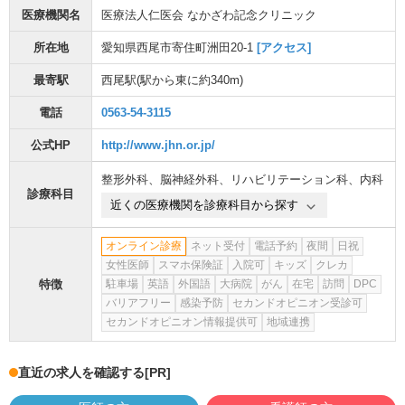
医療機関名
医療法人仁医会 なかざわ記念クリニック
所在地
愛知県西尾市寄住町洲田20-1
[アクセス]
最寄駅
西尾駅
(駅から
東に約340m
)
電話
0563-54-3115
公式HP
http://www.jhn.or.jp/
整形外科
、
脳神経外科
、
リハビリテーション科
、
内科
診療科目
近くの医療機関を診療科目から探す
オンライン診療
ネット受付
電話予約
夜間
日祝
女性医師
スマホ保険証
入院可
キッズ
クレカ
特徴
駐車場
英語
外国語
大病院
がん
在宅
訪問
DPC
バリアフリー
感染予防
セカンドオピニオン受診可
セカンドオピニオン情報提供可
地域連携
直近の求人を確認する
[PR]