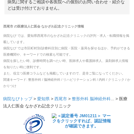
病気に関するご相談や各医院への個別のお問い合わせ・紹介な
どは受け付けておりません。
西尾市
の
医療法人仁医会 なかざわ記念クリニック
情報
病院なび では、
愛知県
西尾市
の
なかざわ記念クリニック
の
評判・求人・転職
情報を掲
載しています。
病院なび では市区町村別/診療科目別に病院・医院・薬局を探せるほか、予約ができる
医療機関や、キーワードでの検索も可能です。
病院を探したい時、診療時間を調べたい時、医師求人や看護師求人、薬剤師求人情報
を知りたい時に便利です。
また、役立つ医療コラムなども掲載していますので、是非ご覧になってください。
関連キーワード:
整形外科 / 脳神経外科 / リハビリテーション科 / 内科 / クリニック / か
かりつけ
病院なびトップ
>
愛知県
>
西尾市
>
整形外科
脳神経外科
... >
医療
法人仁医会 なかざわ記念クリニック