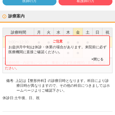
医師の方
看護師の方
診療案内
診療時間
月
火
水
木
金
土
日
祝
●
●
●
●
●
●
9:00
〜
12:30
お盆(8月中旬)は休診・休業の場合があります。来院前に必ず
●
●
●
●
●
医療機関に直接ご確認ください。
15:00
〜
18:00
×閉じる
診療時間・内容等について、事前に必ず医療機関に直接ご確認く
ださい。
備考:
上記は【整形外科】の診療日時となります。科目により診
療日時が異なりますので、その他の科目につきましてはホ
ームページよりご確認下さい。
休診日:
土午後、日、祝