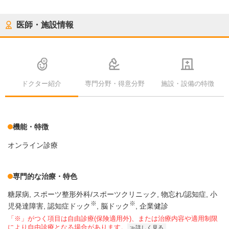
医師・施設情報
ドクター紹介
専門分野・得意分野
施設・設備の特徴
機能・特徴
オンライン診療
専門的な治療・特色
糖尿病
スポーツ整形外科/スポーツクリニック
物忘れ/認知症
小
※
※
児発達障害
認知症ドック
脳ドック
企業健診
「※」がつく項目は自由診療(保険適用外)、または治療内容や適用制限
により自由診療となる場合があります。
詳しく見る