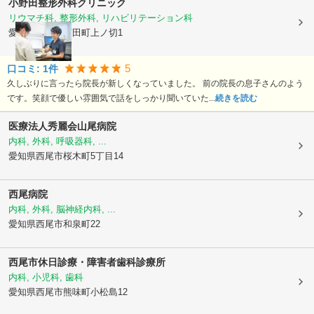
小野田整形外科クリニック
リウマチ科, 整形外科, リハビリテーション科
愛知県西尾市
丁田町上ノ切1
5
口コミ:
1
件
久しぶりに言ったら院長が新しくなっていました。 前の院長の息子さんのよう
です。笑顔で優しい雰囲気で話をしっかり聞いていた...
続きを読む
医療法人秀麗会
山尾病院
内科, 外科, 呼吸器科, ...
愛知県西尾市
桜木町5丁目14
西尾病院
内科, 外科, 脳神経内科, ...
愛知県西尾市
和泉町22
西尾市休日診療・障害者歯科診療所
内科, 小児科, 歯科
愛知県西尾市
熊味町小松島12