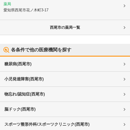
薬局
愛知県西尾市
花ノ木町3-17
西尾市
の薬局一覧
各条件で他の医療機関を探す
糖尿病
(
西尾市
)
小児発達障害
(
西尾市
)
物忘れ/認知症
(
西尾市
)
脳ドック
(
西尾市
)
スポーツ整形外科/スポーツクリニック
(
西尾市
)