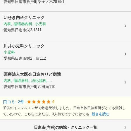
愛知県日進市
折戸町梨子ノ木28-651
いせき内科クリニック
内科, 循環器内科, 小児科
愛知県日進市
栄3-1311
川井小児科クリニック
小児科
愛知県日進市
栄2丁目112
医療法人大医会
日進おりど病院
内科, 循環器科, 消化器科, ...
愛知県日進市
折戸町西田面110
4
口コミ:
2
件
子供のインフルエンザで救急受診しました。日進市休日診療所がとても混雑し
ていたので、こちらに来たら、3人待ちですぐに診ても...
続きを読む
日進市(内科)の病院・クリニック一覧