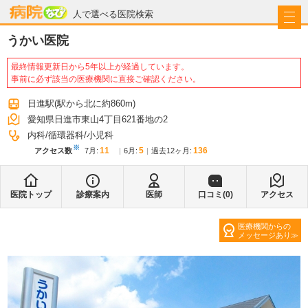
病院なび
人で選べる医院検索
うかい医院
最終情報更新日から5年以上が経過しています。
事前に必ず該当の医療機関に直接ご確認ください。
日進駅
(駅から
北に約860m
)
愛知県日進市東山4丁目621番地の2
内科
循環器科
小児科
※
11
5
136
アクセス数
7月
:
6月
:
過去12ヶ月:
医院トップ
診療案内
医師
口コミ(
0
)
アクセス
医療機関からの
メッセージあり