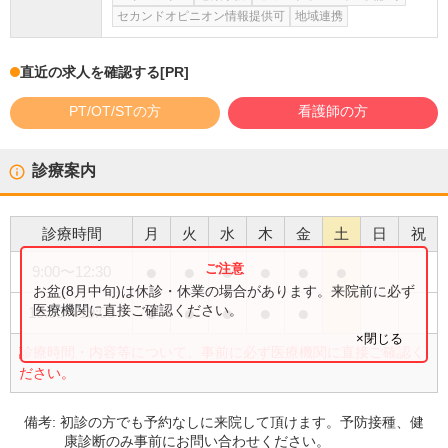
セカンドオピニオン情報提供可
地域連携
直近の求人を確認する
[PR]
PT/OT/STの方
看護師の方
診療案内
診療時間
月
火
水
木
金
土
日
祝
●
●
●
●
●
●
9:00
〜
12:30
お盆(8月中旬)は休診・休業の場合があります。来院前に必ず
●
●
●
●
●
医療機関に直接ご確認ください。
16:00
〜
19:00
×閉じる
診療時間・内容等について、事前に必ず医療機関に直接ご確認く
ださい。
備考:
初診の方でも予約なしに来院して頂けます。予防接種、健
康診断のみ事前にお問い合わせください。