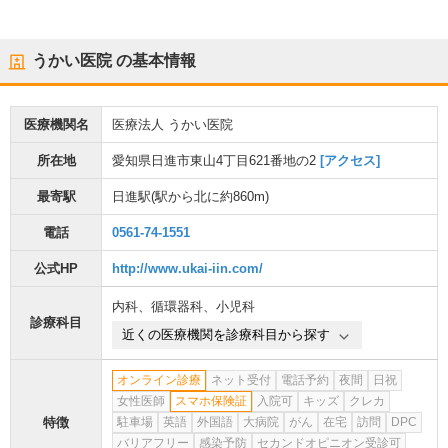
うかい医院
の基本情報
医療機関名
医療法人 うかい医院
所在地
愛知県日進市東山4丁目621番地の2
[アクセス]
最寄駅
日進駅
(駅から
北に約860m
)
電話
0561-74-1551
公式HP
http://www.ukai-iin.com/
内科
、
循環器科
、
小児科
診療科目
近くの医療機関を診療科目から探す
オンライン診療
ネット受付
電話予約
夜間
日祝
女性医師
スマホ保険証
入院可
キッズ
クレカ
特徴
駐車場
英語
外国語
大病院
がん
在宅
訪問
DPC
バリアフリー
感染予防
セカンドオピニオン受診可