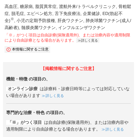
高血圧
糖尿病
脂質異常症
渡航外来/トラベルクリニック
骨粗鬆
症
脱毛症
エピペン処方
舌下免疫療法
企業健診
ED(勃起不
※
全)
小児の定期予防接種
肝炎ワクチン
肺炎球菌ワクチン(成人/
高齢者)
髄膜炎菌ワクチン
インフルエンザワクチン
「※」がつく項目は自由診療(保険適用外)、または治療内容や適用制限
により自由診療となる場合があります。
詳しく見る
本情報に関するご注意
【掲載情報に関するご注意】
機能・特徴
の項目の、
オンライン診療
は診療科・診療日時等によっては対応していな
い場合があります
詳しく見る
専門的な治療・特色
の項目の、
「※」がつく項目
は自由診療(保険適用外)、または治療内容や
適用制限により自由診療となる場合があります。
詳しく見る