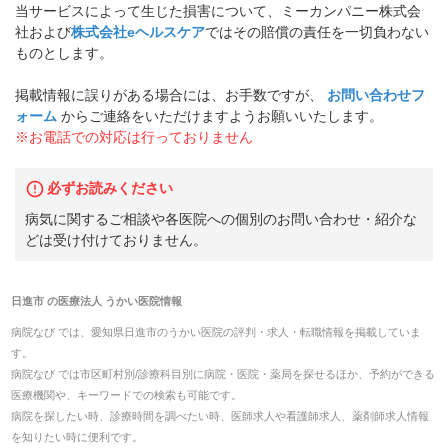
当サービスによって生じた損害について、ミーカンパニー株式会
社および
株式会社eヘルスケア
ではその賠償の責任を一切負わない
ものとします。
掲載情報に誤りがある場合には、お手数ですが、
お問い合わせフ
ォーム
からご連絡をいただけますようお願いいたします。
※お電話での対応は行っておりません
必ずお読みください
病気に関するご相談や各医院への個別のお問い合わせ・紹介な
どは受け付けておりません。
日進市
の
医療法人 うかい医院
情報
病院なび では、
愛知県
日進市
の
うかい医院
の
評判・求人・転職
情報を掲載していま
す。
病院なび では市区町村別/診療科目別に病院・医院・薬局を探せるほか、予約ができる
医療機関や、キーワードでの検索も可能です。
病院を探したい時、診療時間を調べたい時、医師求人や看護師求人、薬剤師求人情報
を知りたい時に便利です。