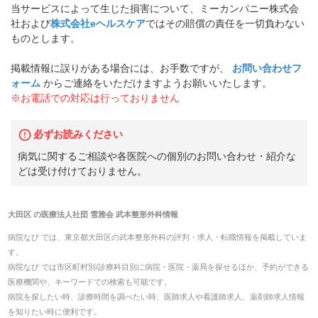
当サービスによって生じた損害について、ミーカンパニー株式会
社および
株式会社eヘルスケア
ではその賠償の責任を一切負わない
ものとします。
掲載情報に誤りがある場合には、お手数ですが、
お問い合わせフ
ォーム
からご連絡をいただけますようお願いいたします。
※お電話での対応は行っておりません
必ずお読みください
病気に関するご相談や各医院への個別のお問い合わせ・紹介な
どは受け付けておりません。
大田区
の
医療法人社団 雪雅会 武本整形外科
情報
病院なび では、
東京都
大田区
の
武本整形外科
の
評判・求人・転職
情報を掲載していま
す。
病院なび では市区町村別/診療科目別に病院・医院・薬局を探せるほか、予約ができる
医療機関や、キーワードでの検索も可能です。
病院を探したい時、診療時間を調べたい時、医師求人や看護師求人、薬剤師求人情報
を知りたい時に便利です。