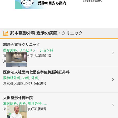
武本整形外科
近隣の病院・クリニック
志匠会雪谷クリニック
整形外科, リハビリテーション科
東京都大田区
雪が谷大塚町9-13
東急ストア2F
医療法人社団南七星会宇佐美脳神経外科
脳神経外科, 内科, 外科, ...
東京都大田区
北嶺町5番18号
大田整形外科医院
放射線科, 外科, 整形外科, ...
東京都大田区
北嶺町31番8号