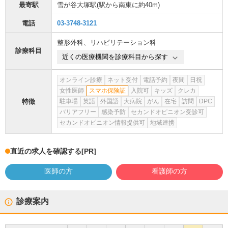
最寄駅
雪が谷大塚駅
(駅から
南東に約40m
)
電話
03-3748-3121
整形外科
、
リハビリテーション科
診療科目
近くの医療機関を診療科目から探す
オンライン診療
ネット受付
電話予約
夜間
日祝
女性医師
スマホ保険証
入院可
キッズ
クレカ
特徴
駐車場
英語
外国語
大病院
がん
在宅
訪問
DPC
バリアフリー
感染予防
セカンドオピニオン受診可
セカンドオピニオン情報提供可
地域連携
直近の求人を確認する
[PR]
医師の方
看護師の方
診療案内