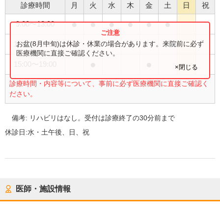
診療時間
月
火
水
木
金
土
日
祝
●
●
●
●
●
●
9:00
〜
13:00
●
●
お盆(8月中旬)は休診・休業の場合があります。来院前に必ず
15:00
〜
18:30
医療機関に直接ご確認ください。
●
●
15:00
〜
19:00
×閉じる
診療時間・内容等について、事前に必ず医療機関に直接ご確認く
ださい。
備考:
リハビリはなし。受付は診療終了の30分前まで
休診日:
水・土午後、日、祝
医師・施設情報