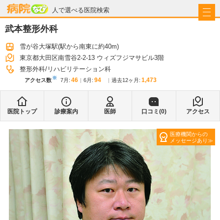
病院なび
人で選べる医院検索
武本整形外科
雪が谷大塚駅
(駅から
南東に約40m
)
東京都大田区南雪谷2-2-13 ウィズフジマサビル3階
整形外科
リハビリテーション科
※
46
94
1,473
アクセス数
7月
:
6月
:
過去12ヶ月:
医院トップ
診療案内
医師
口コミ(
0
)
アクセス
医療機関からの
メッセージあり