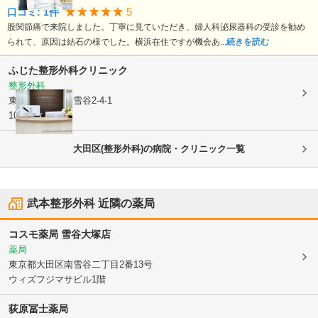
5
口コミ:
1
件
股関節痛で来院しました。丁寧に見ていただき、婦人科泌尿器科の受診を勧め
られて、原因は結石の様でした。横浜在住ですが機会あ...
続きを読む
ふじた整形外科クリニック
整形外科
東京都大田区
東雪谷2-4-1
101
大田区(整形外科)の病院・クリニック一覧
武本整形外科
近隣の薬局
コスモ薬局 雪谷大塚店
薬局
東京都大田区
南雪谷二丁目2番13号
ウィズフジマサビル1階
荻原冨士薬局