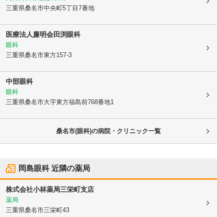
三重県桑名市
中央町5丁目7番地
医療法人廉明会
田渕眼科
眼科
三重県桑名市
東方157-3
中部眼科
眼科
三重県桑名市
大字東方福島前768番地1
桑名市(眼科)の病院・クリニック一覧
岡島眼科
近隣の薬局
株式会社小林薬局三栄町支店
薬局
三重県桑名市
三栄町43