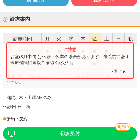
医師の方
看護師の方
診療案内
診療時間
月
火
水
木
金
土
日
祝
●
●
●
●
●
●
9:00
〜
12:30
お盆(8月中旬)は休診・休業の場合があります。来院前に必ず
●
●
●
●
医療機関に直接ご確認ください。
15:00
〜
18:00
×閉じる
診療時間・内容等について、事前に必ず医療機関に直接ご確認く
ださい。
備考:
木・土曜AMのみ
休診日:
日、祝
予約・受付
明日◯
初診受付