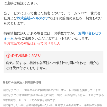
に直接ご確認ください。
当サービスによって生じた損害について、ミーカンパニー株式会
社および
株式会社eヘルスケア
ではその賠償の責任を一切負わない
ものとします。
掲載情報に誤りがある場合には、お手数ですが、
お問い合わせフ
ォーム
からご連絡をいただけますようお願いいたします。
※お電話での対応は行っておりません
必ずお読みください
病気に関するご相談や各医院への個別のお問い合わせ・紹介な
どは受け付けておりません。
桑名市
の
医療法人 岡島眼科
情報
病院なび では、
三重県
桑名市
の
岡島眼科
の
評判・求人・転職
情報を掲載しています。
病院なび では市区町村別/診療科目別に病院・医院・薬局を探せるほか、予約ができる
医療機関や、キーワードでの検索も可能です。
病院を探したい時、診療時間を調べたい時、医師求人や看護師求人、薬剤師求人情報