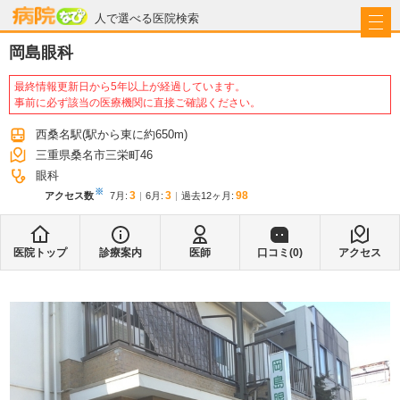
病院なび
人で選べる医院検索
岡島眼科
最終情報更新日から5年以上が経過しています。
事前に必ず該当の医療機関に直接ご確認ください。
西桑名駅
(駅から
東に約650m
)
三重県桑名市三栄町46
眼科
※
3
3
98
アクセス数
7月
:
6月
:
過去12ヶ月:
医院トップ
診療案内
医師
口コミ(
0
)
アクセス