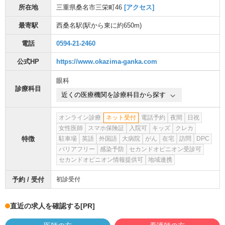
所在地
三重県桑名市三栄町46
[アクセス]
最寄駅
西桑名駅
(駅から
東に約650m
)
電話
0594-21-2460
公式HP
https://www.okazima-ganka.com
眼科
診療科目
近くの医療機関を診療科目から探す
オンライン診療
ネット受付
電話予約
夜間
日祝
女性医師
スマホ保険証
入院可
キッズ
クレカ
特徴
駐車場
英語
外国語
大病院
がん
在宅
訪問
DPC
バリアフリー
感染予防
セカンドオピニオン受診可
セカンドオピニオン情報提供可
地域連携
予約 / 受付
初診受付
直近の求人を確認する
[PR]