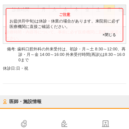
診療時間
月
火
水
木
金
土
日
祝
●
●
●
●
●
●
8:30
〜
17:00
お盆(8月中旬)は休診・休業の場合があります。来院前に必ず
医療機関に直接ご確認ください。
診療時間・内容等について、事前に必ず医療機関に直接ご確認く
×閉じる
ださい。
備考:
歯科口腔外科の外来受付は、初診・月～土 8:30～12:00、再
診・月～金 14:00～16:00 外来受付時間(再診)は8:30～16:0
0まで
休診日:
日・祝
医師・施設情報