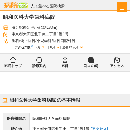
病院なび
人で選べる医院検索
昭和医科大学歯科病院
洗足駅
(駅から
南に約180m
)
東京都大田区北千束二丁目1番1号
歯科
矯正歯科
小児歯科
歯科口腔外科
※
1
--
61
アクセス数
7月
:
6月
:
過去12ヶ月:
医院トップ
診療案内
医師
口コミ(
0
)
アクセス
昭和医科大学歯科病院
の基本情報
医療機関名
昭和医科大学歯科病院
所在地
東京都大田区北千束二丁目1番1号
[アクセス]