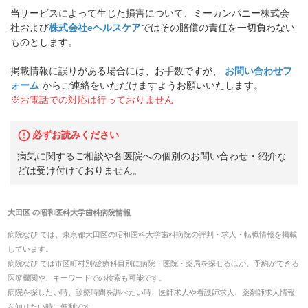
当サービスによって生じた損害について、ミーカンパニー株式会
社および
株式会社eヘルスケア
ではその賠償の責任を一切負わない
ものとします。
掲載情報に誤りがある場合には、お手数ですが、
お問い合わせフ
ォーム
からご連絡をいただけますようお願いいたします。
※お電話での対応は行っておりません
必ずお読みください
病気に関するご相談や各医院への個別のお問い合わせ・紹介な
どは受け付けておりません。
大田区
の
昭和医科大学歯科病院
情報
病院なび では、
東京都
大田区
の
昭和医科大学歯科病院
の
評判・求人・転職
情報を掲載
しています。
病院なび では市区町村別/診療科目別に病院・医院・薬局を探せるほか、予約ができる
医療機関や、キーワードでの検索も可能です。
病院を探したい時、診療時間を調べたい時、医師求人や看護師求人、薬剤師求人情報
を知りたい時に便利です。