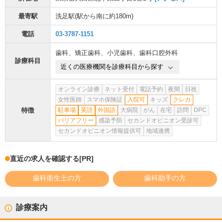
最寄駅
洗足駅
(駅から
南に約180m
)
電話
03-3787-1151
歯科
、
矯正歯科
、
小児歯科
、
歯科口腔外科
診療科目
近くの医療機関を診療科目から探す
オンライン診療
ネット受付
電話予約
夜間
日祝
女性医師
スマホ保険証
入院可
キッズ
クレカ
特徴
駐車場
英語
外国語
大病院
がん
在宅
訪問
DPC
バリアフリー
感染予防
セカンドオピニオン受診可
セカンドオピニオン情報提供可
地域連携
直近の求人を確認する
[PR]
歯科衛生士の方
歯科助手の方
診療案内