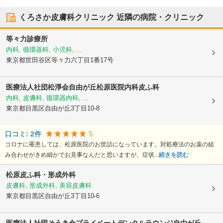
くろさか皮膚科クリニック
近隣の病院・クリニック
等々力診療所
内科, 循環器科, 小児科, ...
東京都世田谷区
等々力六丁目1番17号
医療法人社団松淨会
自由が丘松原医院内科皮ふ科
内科, 皮膚科, 循環器内科, ...
東京都目黒区
自由が丘3丁目10-8
5
口コミ:
2
件
コロナに罹患しては、松原医院のお世話になっています。対処療法のお薬の組
み合わせがきめ細かでお見事なんだと思いますが、症状...
続きを読む
松原皮ふ科・形成外科
皮膚科, 形成外科, 美容皮膚科
東京都目黒区
自由が丘3丁目10-6