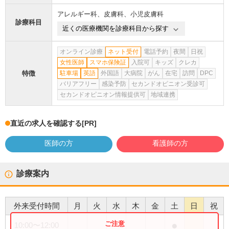
アレルギー科
、
皮膚科
、
小児皮膚科
診療科目
近くの医療機関を診療科目から探す
オンライン診療
ネット受付
電話予約
夜間
日祝
女性医師
スマホ保険証
入院可
キッズ
クレカ
特徴
駐車場
英語
外国語
大病院
がん
在宅
訪問
DPC
バリアフリー
感染予防
セカンドオピニオン受診可
セカンドオピニオン情報提供可
地域連携
直近の求人を確認する
[PR]
医師の方
看護師の方
診療案内
外来受付時間
月
火
水
木
金
土
日
祝
●
10:00
〜
12:00