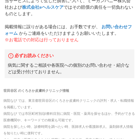
当サービスによって生じた損害について、ミーカンパニー株式会
社および
株式会社eヘルスケア
ではその賠償の責任を一切負わない
ものとします。
掲載情報に誤りがある場合には、お手数ですが、
お問い合わせフ
ォーム
からご連絡をいただけますようお願いいたします。
※お電話での対応は行っておりません
必ずお読みください
病気に関するご相談や各医院への個別のお問い合わせ・紹介な
どは受け付けておりません。
世田谷区
の
くろさか皮膚科クリニック
情報
病院なび では、
東京都
世田谷区
の
くろさか皮膚科クリニック
の
評判・求人・転職
情報
を掲載しています。
病院なび では市区町村別/診療科目別に病院・医院・薬局を探せるほか、予約ができる
医療機関や、キーワードでの検索も可能です。
病院を探したい時、診療時間を調べたい時、医師求人や看護師求人、薬剤師求人情報
を知りたい時に便利です。