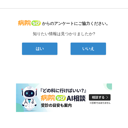
病院なび
からのアンケートにご協力ください。
知りたい情報は見つかりましたか?
はい
いいえ