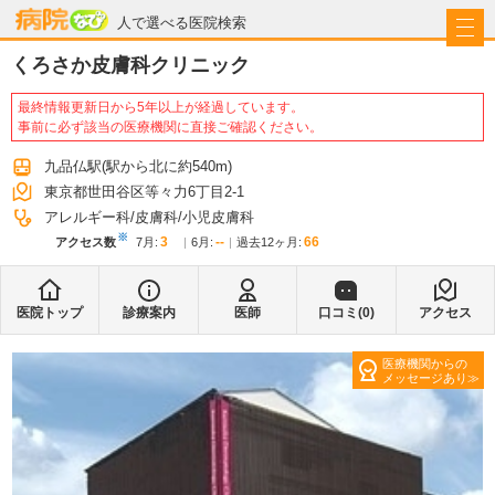
病院なび
人で選べる医院検索
くろさか皮膚科クリニック
最終情報更新日から5年以上が経過しています。
事前に必ず該当の医療機関に直接ご確認ください。
九品仏駅
(駅から
北に約540m
)
東京都世田谷区等々力6丁目2-1
アレルギー科
皮膚科
小児皮膚科
※
3
--
66
アクセス数
7月
:
6月
:
過去12ヶ月:
医院トップ
診療案内
医師
口コミ(
0
)
アクセス
医療機関からの
メッセージあり