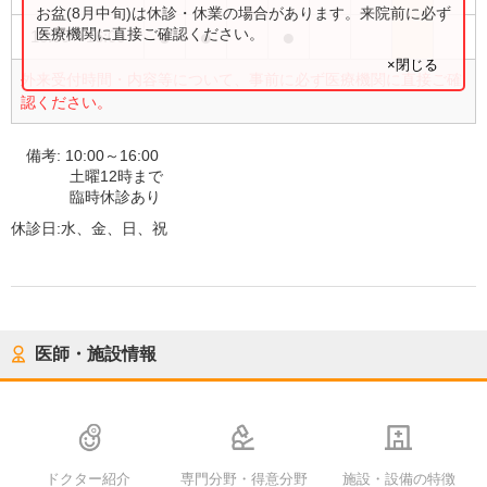
お盆(8月中旬)は休診・休業の場合があります。来院前に必ず
●
●
●
医療機関に直接ご確認ください。
10:00
〜
16:00
×閉じる
外来受付時間・内容等について、事前に必ず医療機関に直接ご確
認ください。
備考:
10:00～16:00
土曜12時まで
臨時休診あり
休診日:
水、金、日、祝
医師・施設情報
ドクター紹介
専門分野・得意分野
施設・設備の特徴