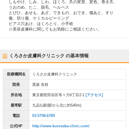
しもやけ、しみ、しわ、ほくろ、爪の変形、変色、巻き爪、
うおのめ、たこ、脱毛、ヘルペス
とびひ、あせも、あざ、できもの、おでき、傷あと、すり
傷、切り傷、ケミカルピーリング
ピアス穴あけ、ほくろとり、小手術
☆美容皮膚科に関してもお気軽にご相談ください。
くろさか皮膚科クリニック
の基本情報
医療機関名
くろさか皮膚科クリニック
院長
黒坂 良枝
所在地
東京都世田谷区等々力6丁目2-1
[アクセス]
最寄駅
九品仏駅
(駅から
北に約540m
)
電話
03-5758-6789
公式HP
http://www.kurosaka-clinic.com/